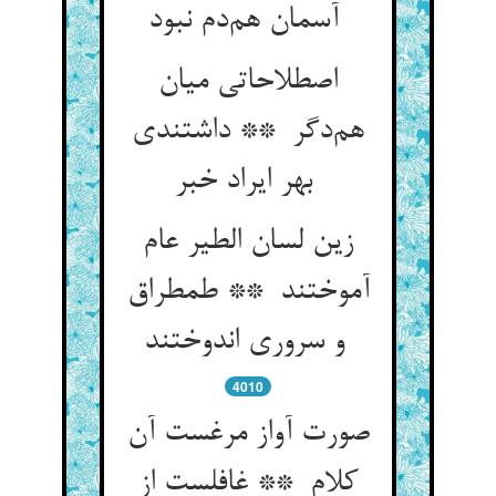
آسمان هم‌دم نبود
اصطلاحاتی میان
هم‌دگر ** داشتندی
بهر ایراد خبر
زین لسان الطیر عام
آموختند ** طمطراق
و سروری اندوختند
4010
صورت آواز مرغست آن
کلام ** غافلست از