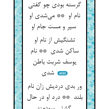
گرسنه بودی چو گفتی
نام او ** می‌شدی او
سیر و مست جام او
تشنگیش از نام او
ساکن شدی ** نام
یوسف شربت باطن
شدی
4035
ور بدی دردیش زان نام
بلند ** درد او در حال
گشتی سودمند