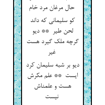
حال مرغان مرد خام
کو سلیمانی که داند
لحن طیر ** دیو
گرچه ملک گیرد هست
غیر
دیو بر شبه سلیمان کرد
ایست ** علم مکرش
هست و علمناش
نیست