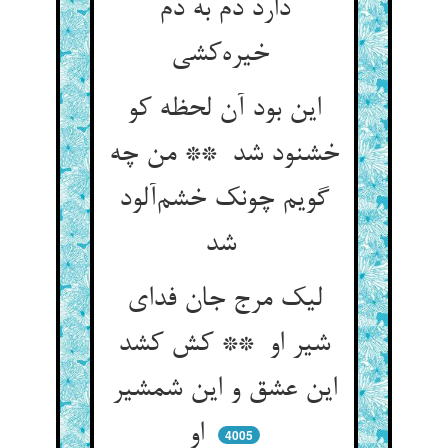
دارد دم به دم
خیره‌کشی
این بود آن لحظه کو
خشنود شد ** من چه
گویم چونک خشم‌آلود
شد
لیک مرج جان فدای
شیر او ** کش کشد
این عشق و این شمشیر
او
4005