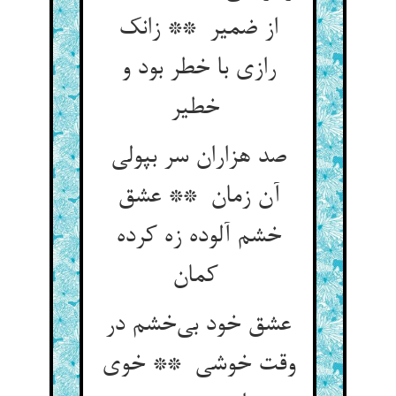
از ضمیر ** زانک
رازی با خطر بود و
خطیر
صد هزاران سر بپولی
آن زمان ** عشق
خشم آلوده زه کرده
کمان
عشق خود بی‌خشم در
وقت خوشی ** خوی