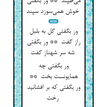
می‌طپند ** ور بگفتی
خوش همی‌سوزد سپند
4025
ور بگفتی گل به بلبل
راز گفت ** ور بگفتی
شه سر شهناز گفت
ور بگفتی چه
همایونست بخت **
ور بگفتی که بر افشانید
رخت