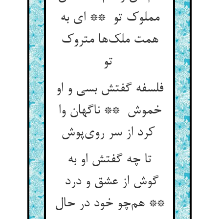
مملوک تو ** ای به
همت ملک‌ها متروک
تو
فلسفه گفتش بسی و او
خموش ** ناگهان وا
کرد از سر روی‌پوش
تا چه گفتش او به
گوش از عشق و درد
** هم‌چو خود در حال