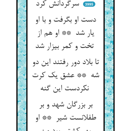
سرگردانش کرد
3995
دست او بگرفت و با او
یار شد ** او هم از
تخت و کمر بیزار شد
تا بلاد دور رفتند این دو
شه ** عشق یک کرت
نکردست این گنه
بر بزرگان شهد و بر
طفلانست شیر ** او