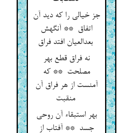
جز خیالی را که دید آن
اتفاق ** آنگهش
بعدالعیان افتد فراق
نه فراق قطع بهر
مصلحت ** که
آمنست از هر فراق آن
منقبت
بهر استبقاء آن روحی
جسد ** آفتاب از