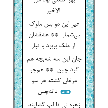
بهر کشتی بود من
الاخیر
غیر این دو بس ملوک
بی‌شمار ** عشقشان
از ملک بربود و تبار
جان این سه شه‌بچه هم
گرد چین ** هم‌چو
مرغان گشته هر سو
دانه‌چین
4000
زهره نی تا لب گشایند