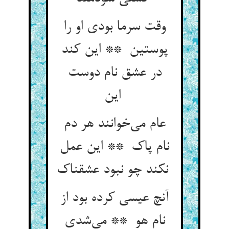
وقت سرما بودی او را
پوستین ** این کند
در عشق نام دوست
این
عام می‌خوانند هر دم
نام پاک ** این عمل
نکند چو نبود عشقناک
آنچ عیسی کرده بود از
نام هو ** می‌شدی