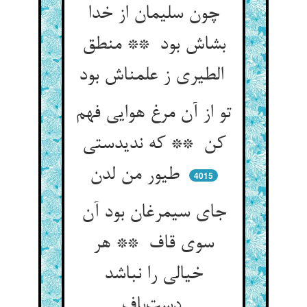
چون سلیمان از خدا
بشاش بود ** منطق
الطیری ز علمناش بود
تو از آن مرغ هوایی فهم
کن ** که ندیدستی
طیور من لدن
4015
جای سیمرغان بود آن
سوی قاف ** هر
خیالی را نباشد
دست‌باف