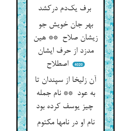
برف یک‌دم درکشد
بهر جان خویش جو
زیشان صلاح ** هین
مدزد از حرف ایشان
اصطلاح
4020
آن زلیخا از سپندان تا
به عود ** نام جمله
چیز یوسف کرده بود
نام او در نامها مکتوم