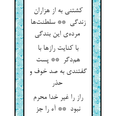
کشتنی به از هزاران
زندگی ** سلطنت‌ها
مرده‌ی این بندگی
با کنایت رازها با
هم‌دگر ** پست
گفتندی به صد خوف و
حذر
راز را غیر خدا محرم
نبود ** آه را جز