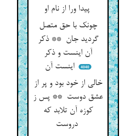
پیدا ورا از نام او
چونک با حق متصل
گردید جان ** ذکر
آن اینست و ذکر
اینست آن
4040
خالی از خود بود و پر از
عشق دوست ** پس ز
کوزه آن تلابد که
دروست