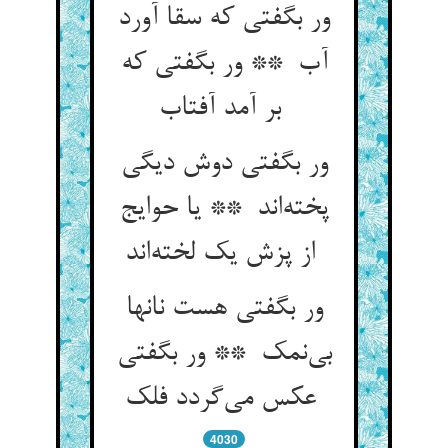
ور بگفتی که سقا آورد
آب ** ور بگفتی که
بر آمد آفتاب
ور بگفتی دوش دیگی
پخته‌اند ** یا حوایج
از پزش یک لخته‌اند
ور بگفتی هست نانها
بی‌نمک ** ور بگفتی
عکس می‌گردد فلک
4030