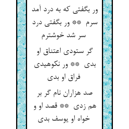
ور بگفتی که به درد آمد
سرم ** ور بگفتی درد
سر شد خوشترم
گر ستودی اعتناق او
بدی ** ور نکوهیدی
فراق او بدی
صد هزاران نام گر بر
هم زدی ** قصد او و
خواه او یوسف بدی