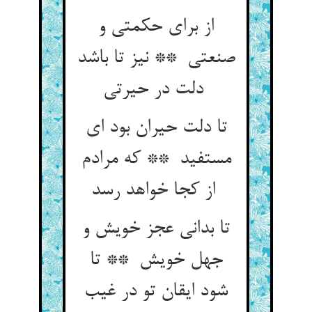
از برای حکمتی و
صنعتی ** نیز تا باشد
دلت در حیرتی
تا دلت حیران بود ای
مستفید ** که مرادم
از کجا خواهد رسد
تا بدانی عجز خویش و
جهل خویش ** تا
شود ایقان تو در غیب