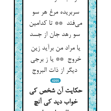
سربریده مرغ هر سو
می‌فتد ** تا کدامین
سو رهد جان از جسد
یا مراد من برآید زین
خروج ** یا ز برجی
دیگر از ذات البروج
4205
حکایت آن شخص کی
خواب دید کی آنچ