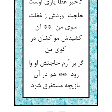
تاخیر عطا یاری اوست
حاجت آوردش ز غفلت
سوی من ** آن
کشیدش مو کشان در
کوی من
گر بر آرم حاجتش او وا
رود ** هم در آن
بازیچه مستغرق شود