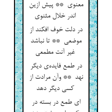
معنوی ** پیش ازین
اندر خلال مثنوی
در دلت خوف افکند از
موضعی ** تا نباشد
غیر آنت مطمعی
در طمع فایده‌ی دیگر
نهد ** وآن مرادت از
کسی دیگر دهد
ای طمع در بسته در