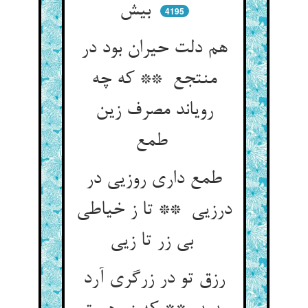
بیش
4195
هم دلت حیران بود در
منتجع ** که چه
رویاند مصرف زین
طمع
طمع داری روزیی در
درزیی ** تا ز خیاطی
بی زر تا زیی
رزق تو در زرگری آرد