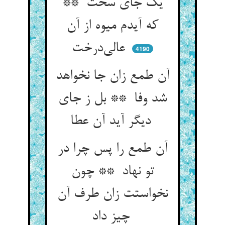
یک جای سخت **
که آیدم میوه از آن
عالی‌درخت
4190
آن طمع زان جا نخواهد
شد وفا ** بل ز جای
دیگر آید آن عطا
آن طمع را پس چرا در
تو نهاد ** چون
نخواستت زان طرف آن
چیز داد