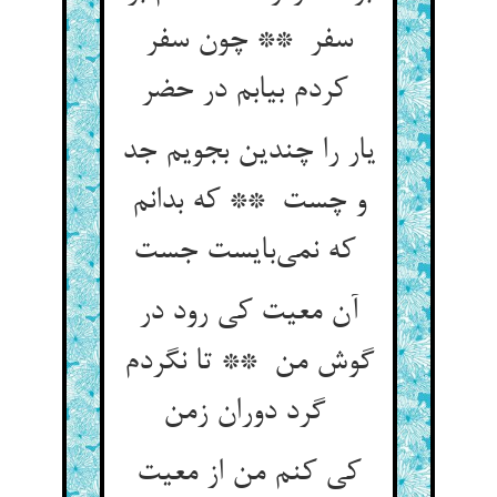
سفر ** چون سفر
کردم بیابم در حضر
یار را چندین بجویم جد
و چست ** که بدانم
که نمی‌بایست جست
آن معیت کی رود در
گوش من ** تا نگردم
گرد دوران زمن
کی کنم من از معیت