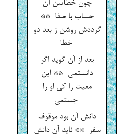
چون خطایین آن
حساب با صفا **
گرددش روشن ز بعد دو
خطا
بعد از آن گوید اگر
دانستمی ** این
معیت را کی او را
جستمی
دانش آن بود موقوف
سفر ** ناید آن دانش