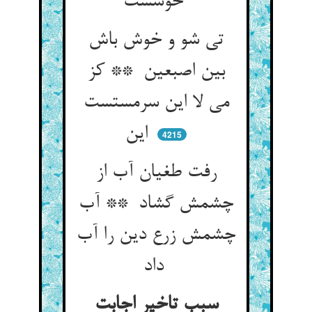
خوشست
تی شو و خوش باش
بین اصبعین ** کز
می لا این سرمستست
این
4215
رفت طغیان آب از
چشمش گشاد ** آب
چشمش زرع دین را آب
داد
سبب تاخیر اجابت