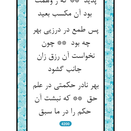
پدید ** که ز وهمت
بود آن مکسب بعید
پس طمع در درزیی بهر
چه بود ** چون
نخواست آن رزق زان
جانب گشود
بهر نادر حکمتی در علم
حق ** که نبشت آن
حکم را در ما سبق
4200