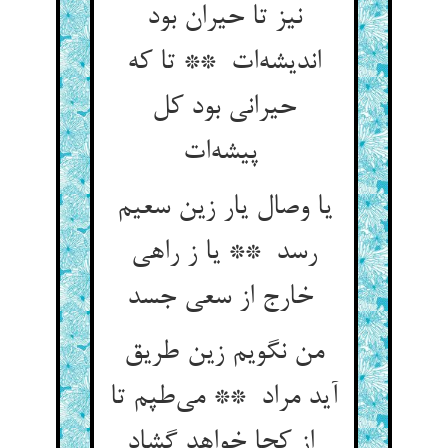
نیز تا حیران بود
اندیشه‌ات ** تا که
حیرانی بود کل
پیشه‌ات
یا وصال یار زین سعیم
رسد ** یا ز راهی
خارج از سعی جسد
من نگویم زین طریق
آید مراد ** می‌طپم تا
از کجا خواهد گشاد