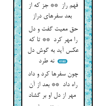
فهم راز ** جز که از
بعد سفرهای دراز
حق معیت گفت و دل
را مهر کرد ** تا که
عکس آید به گوش دل
نه طرد
4180
چون سفرها کرد و داد
راه داد ** بعد از آن
مهر از دل او بر گشاد