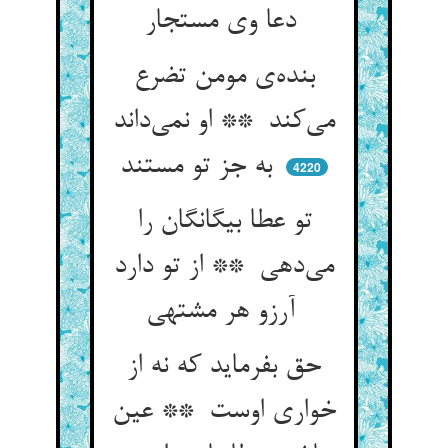
دعا وی مستجار
بنده‌ی مومن تضرع
می‌کند ** او نمی‌داند
به جز تو مستند
4220
تو عطا بیگانگان را
می‌دهی ** از تو دارد
آرزو هر مشتهی
حق بفرماید که نه از
خواری اوست ** عین