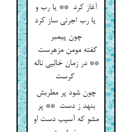
آغاز کرد ** یا رب و
یا رب اجرنی ساز کرد
چون پیمبر
گفته مومن مزهرست
** در زمان خالیی ناله
گرست
چون شود پر مطربش
بنهد ز دست ** پر
مشو که آسیب دست او