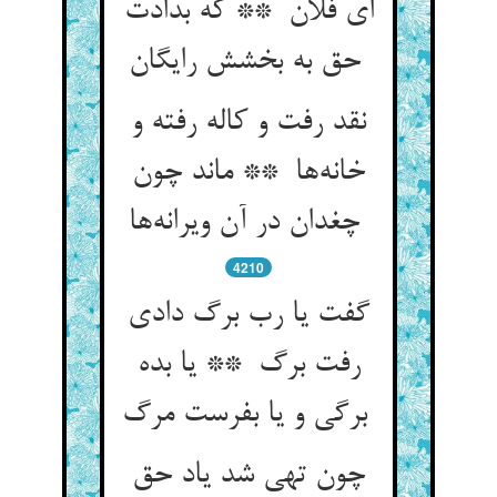
ای فلان ** که بدادت
حق به بخشش رایگان
نقد رفت و کاله رفته و
خانه‌ها ** ماند چون
چغدان در آن ویرانه‌ها
4210
گفت یا رب برگ دادی
رفت برگ ** یا بده
برگی و یا بفرست مرگ
چون تهی شد یاد حق