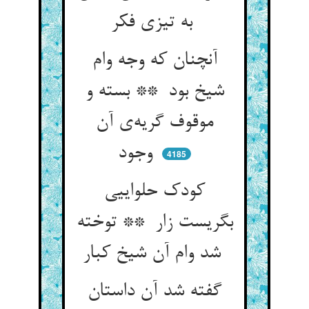
به تیزی فکر
آنچنان که وجه وام
شیخ بود ** بسته و
موقوف گریه‌ی آن
وجود
4185
کودک حلواییی
بگریست زار ** توخته
شد وام آن شیخ کبار
گفته شد آن داستان