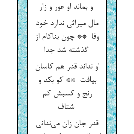
و بماند او عور و زار
مال میراثی ندارد خود
وفا ** چون بناکام از
گذشته شد جدا
او نداند قدر هم کاسان
بیافت ** کو بکد و
رنج و کسبش کم
شتاف
قدر جان زان می‌ندانی