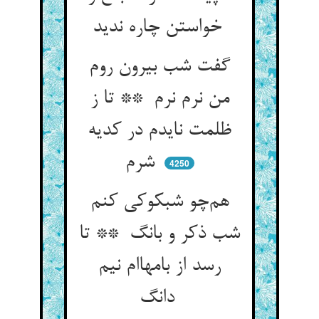
خواستن چاره ندید
گفت شب بیرون روم
من نرم نرم ** تا ز
ظلمت نایدم در کدیه
شرم
4250
هم‌چو شبکوکی کنم
شب ذکر و بانگ ** تا
رسد از بامهاام نیم
دانگ