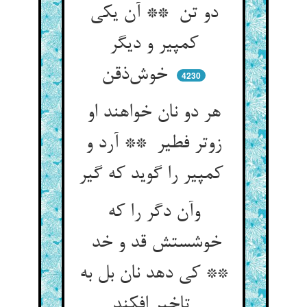
دو تن ** آن یکی
کمپیر و دیگر
خوش‌ذقن
4230
هر دو نان خواهند او
زوتر فطیر ** آرد و
کمپیر را گوید که گیر
وآن دگر را که
خوشستش قد و خد
** کی دهد نان بل به
تاخیر افکند