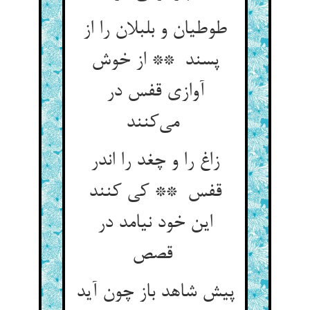
طوطیان و بلبلان را از
پسند ** از خوش
آوازی قفس در
می‌کنند
زاغ را و چغد را اندر
قفس ** کی کنند
این خود نیامد در
قصص
پیش شاهد باز چون آید