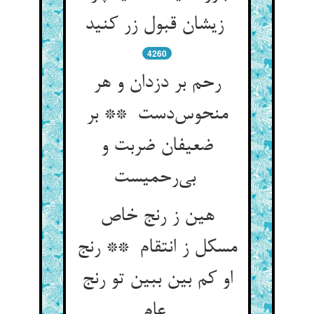
زیشان قبول زر کنید
4260
رحم بر دزدان و هر
منحوس‌دست ** بر
ضعیفان ضربت و
بی‌رحمیست
هین ز رنج خاص
مسکل ز انتقام ** رنج
او کم بین ببین تو رنج
عام