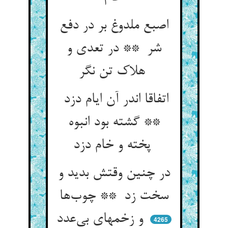
اصبع ملدوغ بر در دفع
شر ** در تعدی و
هلاک تن نگر
اتفاقا اندر آن ایام دزد
** گشته بود انبوه
پخته و خام دزد
در چنین وقتش بدید و
سخت زد ** چوب‌ها
و زخمهای بی‌عدد
4265