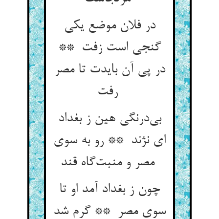
در فلان موضع یکی
گنجی است زفت **
در پی آن بایدت تا مصر
رفت
بی‌درنگی هین ز بغداد
ای نژند ** رو به سوی
مصر و منبت‌گاه قند
چون ز بغداد آمد او تا
سوی مصر ** گرم شد