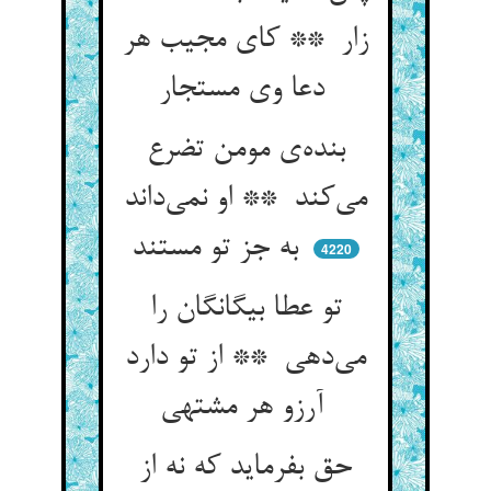
زار ** کای مجیب هر
دعا وی مستجار
بنده‌ی مومن تضرع
می‌کند ** او نمی‌داند
به جز تو مستند
4220
تو عطا بیگانگان را
می‌دهی ** از تو دارد
آرزو هر مشتهی
حق بفرماید که نه از