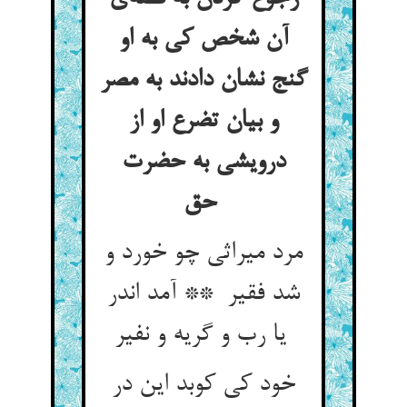
آن شخص کی به او
گنج نشان دادند به مصر
و بیان تضرع او از
درویشی به حضرت
حق
مرد میراثی چو خورد و
شد فقیر ** آمد اندر
یا رب و گریه و نفیر
خود کی کوبد این در