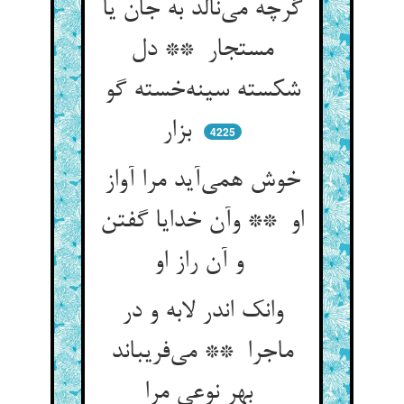
گرچه می‌نالد به جان یا
مستجار ** دل
شکسته سینه‌خسته گو
بزار
4225
خوش همی‌آید مرا آواز
او ** وآن خدایا گفتن
و آن راز او
وانک اندر لابه و در
ماجرا ** می‌فریباند
بهر نوعی مرا