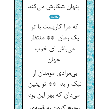
پنهان شکارش می‌کند
4235
که مرا کاریست با تو
یک زمان ** منتظر
می‌باش ای خوب
جهان
بی‌مرادی مومنان از
نیک و بد ** تو یقین
می‌دان که بهر این بود
رجوع کردن به قصه‌ی