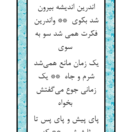
اندرین اندیشه بیرون
شد بکوی ** واندرین
فکرت همی شد سو به
سوی
یک زمان مانع همی‌شد
شرم و جاه ** یک
زمانی جوع می‌گفتش
بخواه
پای پیش و پای پس تا