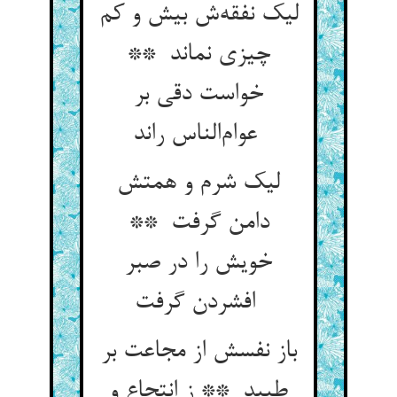
لیک نفقه‌ش بیش و کم
چیزی نماند **
خواست دقی بر
عوام‌الناس راند
لیک شرم و همتش
دامن گرفت **
خویش را در صبر
افشردن گرفت
باز نفسش از مجاعت بر
طپید ** ز انتجاع و