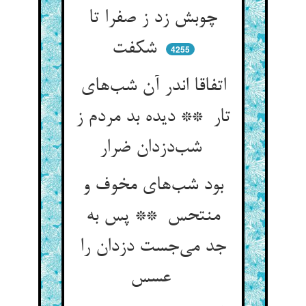
چوبش زد ز صفرا تا
شکفت
4255
اتفاقا اندر آن شب‌های
تار ** دیده بد مردم ز
شب‌دزدان ضرار
بود شب‌های مخوف و
منتحس ** پس به
جد می‌جست دزدان را
عسس