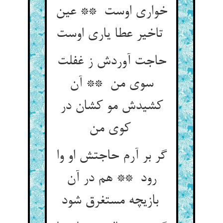
خواری اوست ** عین
تاخیر عطا یاری اوست
حاجت آوردش ز غفلت
سوی من ** آن
کشیدش مو کشان در
کوی من
گر بر آرم حاجتش او وا
رود ** هم در آن
بازیچه مستغرق شود