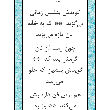
گویدش بنشین زمانی
بی‌گزند ** که به خانه
نان تازه می‌پزند
چون رسد آن نان
گرمش بعد کد **
گویدش بنشین که حلوا
می‌رسد
هم برین فن داردارش
می‌کند ** وز ره