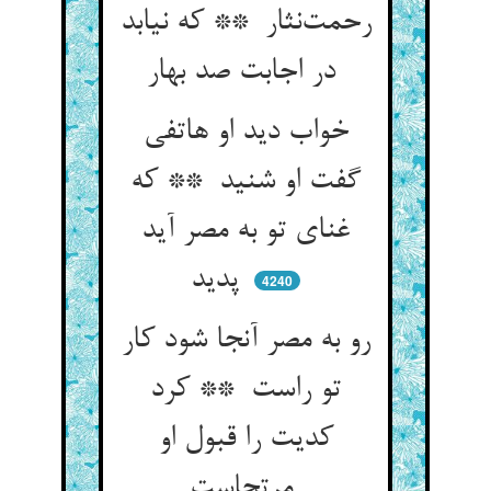
رحمت‌نثار ** که نیابد
در اجابت صد بهار
خواب دید او هاتفی
گفت او شنید ** که
غنای تو به مصر آید
پدید
4240
رو به مصر آنجا شود کار
تو راست ** کرد
کدیت را قبول او
مرتجاست