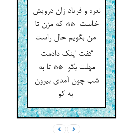
نعره و فریاد زان درویش
خاست ** که مزن تا
من بگویم حال راست
گفت اینک دادمت
مهلت بگو ** تا به
شب چون آمدی بیرون
به کو