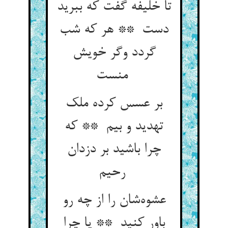
تا خلیفه گفت که ببرید
دست ** هر که شب
گردد وگر خویش
منست
بر عسس کرده ملک
تهدید و بیم ** که
چرا باشید بر دزدان
رحیم
عشوه‌شان را از چه رو
باور کنید ** یا چرا