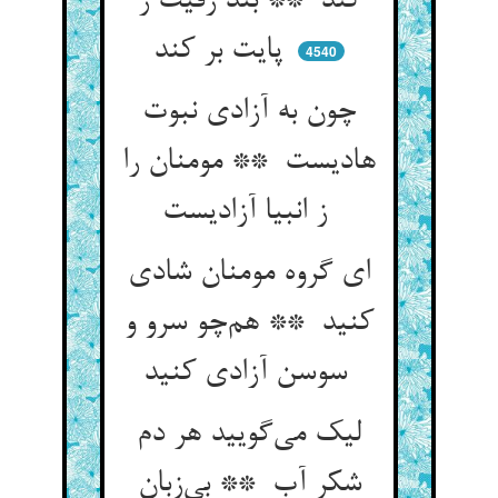
کند ** بند رقیت ز
پایت بر کند
4540
چون به آزادی نبوت
هادیست ** مومنان را
ز انبیا آزادیست
ای گروه مومنان شادی
کنید ** هم‌چو سرو و
سوسن آزادی کنید
لیک می‌گویید هر دم
شکر آب ** بی‌زبان