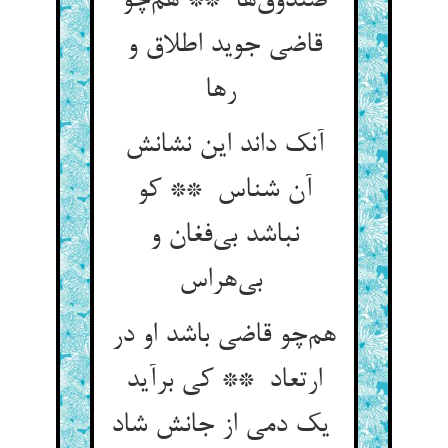
صندوق‌ها ** هم‌چو
قاضی جوید اطلاق و
رها
آنک داند این نشانش
آن شناس ** کو
نباشد بی‌فغان و
بی‌هراس
هم‌چو قاضی باشد او در
ارتعاد ** کی برآید
یک دمی از جانش شاد