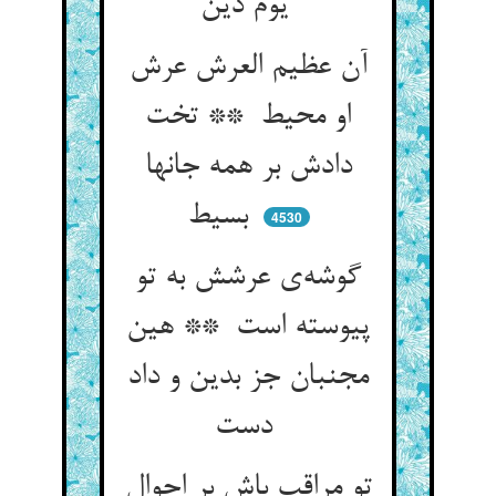
یوم دین
آن عظیم العرش عرش
او محیط ** تخت
دادش بر همه جانها
بسیط
4530
گوشه‌ی عرشش به تو
پیوسته است ** هین
مجنبان جز بدین و داد
دست
تو مراقب باش بر احوال