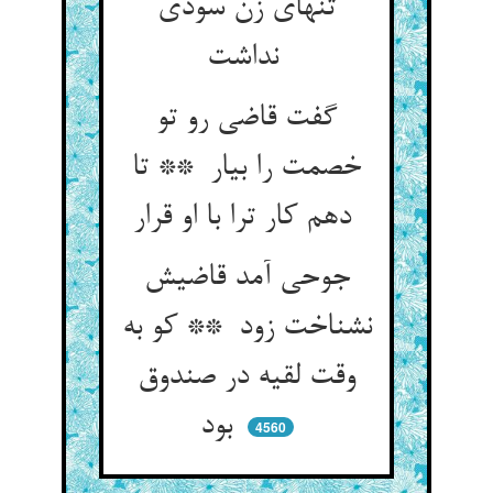
تنهای زن سودی
نداشت
گفت قاضی رو تو
خصمت را بیار ** تا
دهم کار ترا با او قرار
جوحی آمد قاضیش
نشناخت زود ** کو به
وقت لقیه در صندوق
بود
4560