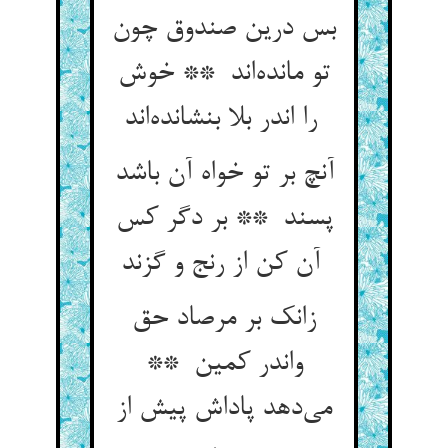
بس درین صندوق چون
تو مانده‌اند ** خوش
را اندر بلا بنشانده‌اند
آنچ بر تو خواه آن باشد
پسند ** بر دگر کس
آن کن از رنج و گزند
زانک بر مرصاد حق
واندر کمین **
می‌دهد پاداش پیش از