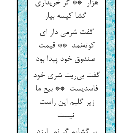
هزار ** گر خریداری
گشا کیسه بیار
گفت شرمی دار ای
کوته‌نمد ** قیمت
صندوق خود پیدا بود
گفت بی‌ریت شری خود
فاسدیست ** بیع ما
زیر گلیم این راست
نیست
بر گشایم گر نمی‌ارزد