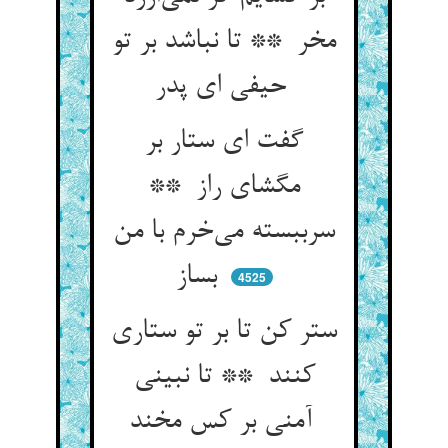
مخر ** تا نباشد بر تو
حیفی ای پدر
گفت ای ستار بر
مگشای راز **
سرببسته می‌خرم با من
بساز
4525
ستر کن تا بر تو ستاری
کنند ** تا نبینی
آمنی بر کس مخند