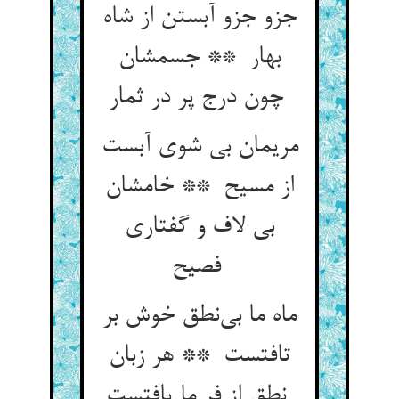
جزو جزو آبستن از شاه
بهار ** جسمشان
چون درج پر در ثمار
مریمان بی شوی آبست
از مسیح ** خامشان
بی لاف و گفتاری
فصیح
ماه ما بی‌نطق خوش بر
تافتست ** هر زبان
نطق از فر ما یافتست