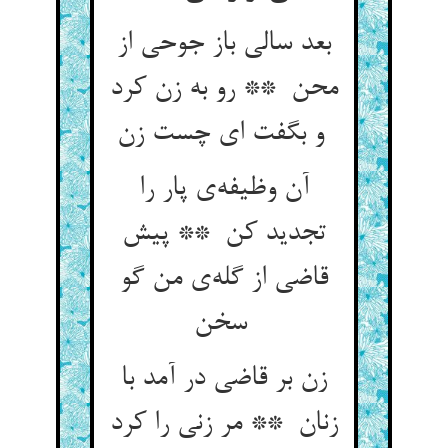
بعد سالی باز جوحی از
محن ** رو به زن کرد
و بگفت ای چست زن
آن وظیفه‌ی پار را
تجدید کن ** پیش
قاضی از گله‌ی من گو
سخن
زن بر قاضی در آمد با
زنان ** مر زنی را کرد