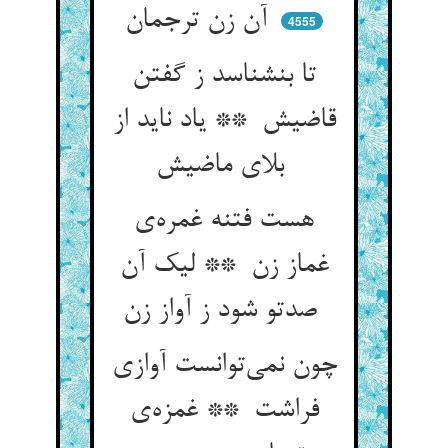
آن زن ترجمان
4555
تا بنشناسد ز گفتن
قاضیش ** یاد ناید از
بلای ماضیش
هست فتنه غمره‌ی
غماز زن ** لیک آن
صدتو شود ز آواز زن
چون نمی‌توانست آوازی
فراشت ** غمزه‌ی