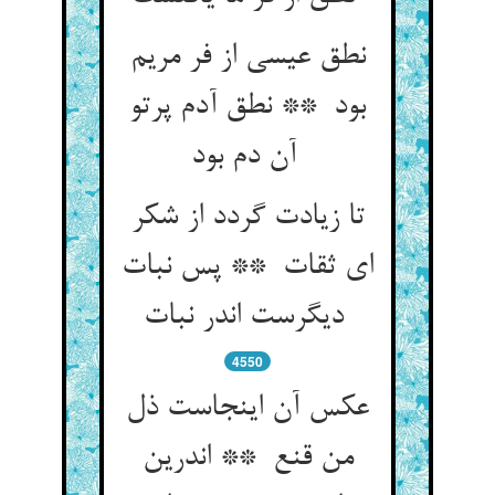
نطق عیسی از فر مریم
بود ** نطق آدم پرتو
آن دم بود
تا زیادت گردد از شکر
ای ثقات ** پس نبات
دیگرست اندر نبات
4550
عکس آن اینجاست ذل
من قنع ** اندرین