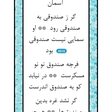
آسمان
گر ز صندوقی به
صندوقی رود ** او
سمایی نیست صندوقی
بود
4515
فرجه صندوق نو نو
مسکرست ** در نیابد
کو به صندوق اندرست
گر نشد غره بدین