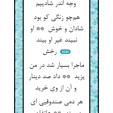
وجه اندر شادییم
هم‌چو زنگی کو بود
شادان و خوش ** او
نبیند غیر او بیند
رخش
4535
ماجرا بسیار شد در من
یزید ** داد صد دینار
و آن از وی خرید
هر دمی صندوقیی ای