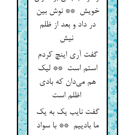
خویش ** نوش بین
در داد و بعد از ظلم
نیش
گفت آری اینچ کردم
استم است ** لیک
هم می‌دان که بادی
اظلم است
گفت نایب یک به یک
ما بادییم ** با سواد