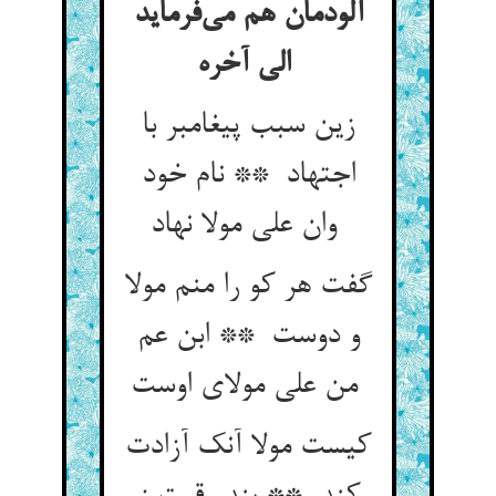
آلودمان هم می‌فرماید
الی آخره
زین سبب پیغامبر با
اجتهاد ** نام خود
وان علی مولا نهاد
گفت هر کو را منم مولا
و دوست ** ابن عم
من علی مولای اوست
کیست مولا آنک آزادت