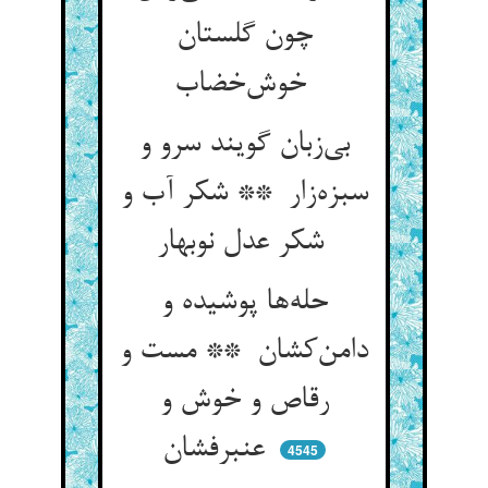
چون گلستان
خوش‌خضاب
بی‌زبان گویند سرو و
سبزه‌زار ** شکر آب و
شکر عدل نوبهار
حله‌ها پوشیده و
دامن‌کشان ** مست و
رقاص و خوش و
عنبرفشان
4545