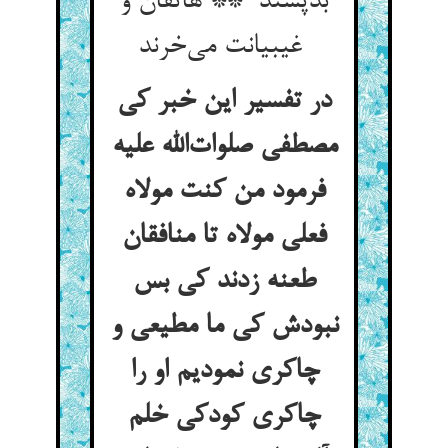
بدپسند ** هاتفان و
غیبیانت می‌خرند
در تفسیر این خبر کی
مصطفی صلوات‌الله علیه
فرمود من کنت مولاه
فعلی مولاه تا منافقان
طعنه زدند کی بس
نبودش کی ما مطیعی و
چاکری نمودیم او را
چاکری کودکی خلم