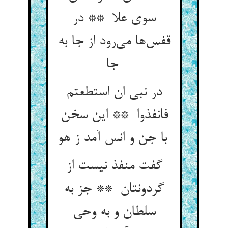
سوی علا ** در
قفس‌ها می‌رود از جا به
جا
در نبی ان استطعتم
فانفذوا ** این سخن
با جن و انس آمد ز هو
گفت منفذ نیست از
گردونتان ** جز به
سلطان و به وحی