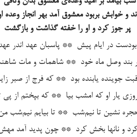
 بیامد بر امید وعده‌ی معشوق بدان وثاقی ک
د و خوابش بربود معشوق آمد بهر انجاز وعده ا
پر جوز کرد و او را خفته گذاشت و بازگشت