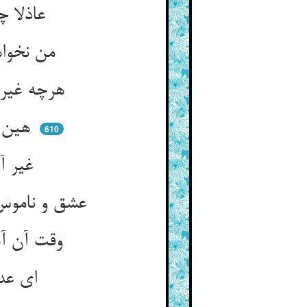
عاذلا چند این صلای ماجرا ** پند کم ده بعد ازین دیوانه را
من نخواهم عشوه‌ی هجران شنود ** آزمودم چند خواهم آزمود
هرچه غیر شورش و دیوانگیست ** اندرین ره دوری و بیگانگیست
هین بنه بر پایم آن زنجیر را ** که دریدم سلسله‌ی تدبیر را
610
غیر آن جعد نگار مقبلم ** گر دو صد زنجیر آری بگسلم
عشق و ناموس ای برادر راست نیست ** بر رد ناموس ای عاشق مه‌ایست
وقت آن آمد که من عریان شوم ** نقش بگذارم سراسر جان شوم
ای عدو شرم و اندیشه بیا ** که دریدم پرده‌ی شرم و حیا