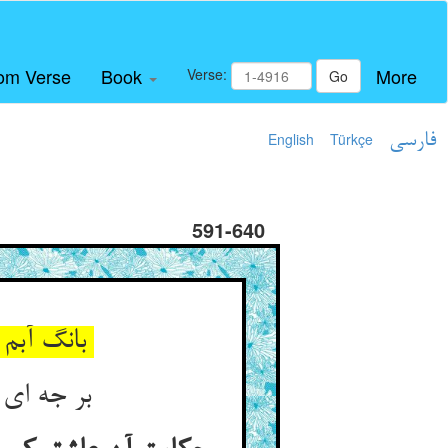
om Verse
Book
More
Verse:
Go
فارسی
Türkçe
English
591-640
بانگ آبم من به گوش تشنگان ** هم‌چو باران می‌رسم از آسمان
بر جه ای عاشق برآور اضطراب ** بانگ آب و تشنه و آنگاه خواب