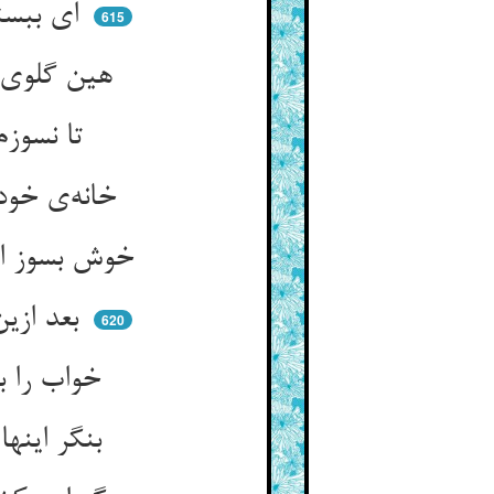
ای ببسته خواب جان از جادوی ** سخت‌دل یارا که در عالم توی
615
هین گلوی صبر گیر و می‌فشار ** تا خنک گردد دل عشق ای سوار
تا نسوزم کی خنگ گردد دلش ** ای دل ما خاندان و منزلش
خانه‌ی خود را همی‌سوزی بسوز ** کیست آن کس کو بگوید لایجوز
خوش بسوز این خانه را ای شر مست ** خانه‌ی عاشق چنین اولیترست
بعد ازین این سوز را قبله کنم ** زانک شمعم من بسوزش روشنم
620
خواب را بگذار امشب ای پدر ** یک شبی بر کوی بی‌خوابان گذر
بنگر اینها را که مجنون گشته‌اند ** هم‌چو پروانه بوصلت کشته‌اند