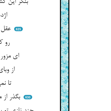
بنگر این کشتی خلقان غرق عشق ** اژدهایی گشت گویی حلق عشق
اژدهایی ناپدید دلربا ** عقل هم‌چون کوه را او کهربا
عقل هر عطار کاگه شد ازو ** طبله‌ها را ریخت اندر آب جو
625
رو کزین جو برنیایی تا ابد ** لم یکن حقا له کفوا احد
ای مزور چشم بگشای و ببین ** چند گویی می‌ندانم آن و این
از وبای زرق و محرومی بر آ ** در جهان حی و قیومی در آ
تا نمی‌بینم همی‌بینم شود ** وین ندانمهات می‌دانم بود
بگذر از مستی و مستی‌بخش باش ** زین تلون نقل کن در استواش
630
چند نازی تو بدین مستی بس است ** بر سر هر کوی چندان مست هست