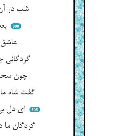
شب در آن حجره نشست آن گرمدار ** بر امید وعده‌ی آن یار غار
بعد نصف اللیل آمد یار او ** صادق الوعدانه آن دلدار او
600
عاشق خود را فتاده خفته دید ** اندکی از آستین او درید
گردگانی چندش اندر جیب کرد ** که تو طفلی گیر این می‌باز نرد
چون سحر از خواب عاشق بر جهید ** آستین و گردگانها را بدید
گفت شاه ما همه صدق و وفاست ** آنچ بر ما می‌رسد آن هم ز ماست
ای دل بی‌خواب ما زین ایمنیم ** چون حرس بر بام چوبک می‌زنیم
605
گردگان ما درین مطحن شکست ** هر چه گوییم از غم خود اندکست