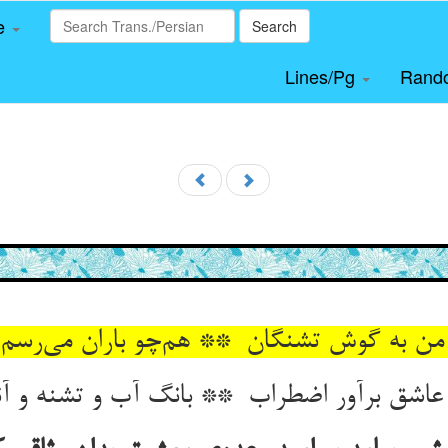
le
Search
Lines/Pg
Rand