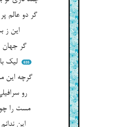
گر دو عالم پر شود سرمست یار ** جمله یک باشند و آن یک نیست خوار
این ز بسیاری نیابد خواریی ** خوار کی بود تن‌پرستی ناریی
گر جهان پر شد ز نور آفتاب ** کی بود خوار آن تف خوش‌التهاب
لیک با این جمله بالاتر خرام ** چونک ارض الله واسع بود و رام
635
گرچه این مستی چو باز اشهبست ** برتر از وی در زمین قدس هست
رو سرافیلی شو اندر امتیاز ** در دمنده‌ی روح و مست و مست‌ساز
مست را چون دل مزاح اندیشه شد ** این ندانم و آن ندانم پیشه شد
این ندانم وان ندانم بهر چیست ** تا بگویی آنک می‌دانیم کیست