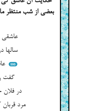
حکایت آن عاشق کی شب
بعضی از شب منتظر مان
عاشقی بودست در ایام پیش ** پاسبان عهد اندر عهد خویش
سالها در بند وصل ماه خود ** شاهمات و مات شاهنشاه خود
عاقبت جوینده یابنده بود ** که فرج از صبر زاینده بود
595
گفت روزی یار او که امشب بیا ** که بپختم از پی تو لوبیا
در فلان حجره نشین تا نیم‌شب ** تا بیایم نیم‌شب من بی طلب
مرد قربان کرد و نانها بخش کرد ** چون پدید آمد مهش از زیر گرد