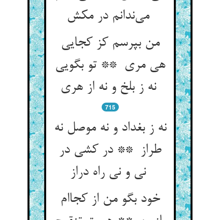
می‌ندانم در مکش
من بپرسم کز کجایی
هی مری ** تو بگویی
نه ز بلخ و نه از هری
715
نه ز بغداد و نه موصل نه
طراز ** در کشی در
نی و نی راه دراز
خود بگو من از کجاام