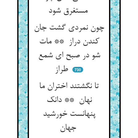
مستغرق شود
چون نمردی گشت جان
کندن دراز ** مات
شو در صبح ای شمع
طراز
730
تا نگشتند اختران ما
نهان ** دانک
پنهانست خورشید
جهان