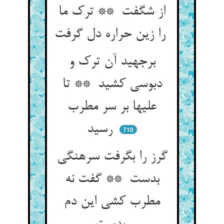
از شگفت ** ترک ما
را زین حراره دل گرفت
برجهید آن ترک و
دبوسی کشید ** تا
علیها بر سر مطرب
رسید
710
گرز را بگرفت سرهنگی
بدست ** گفت نه
مطرب کشی این دم