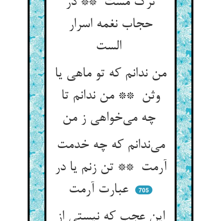
ترک مست ** در
حجاب نغمه اسرار
الست
من ندانم که تو ماهی یا
وثن ** من ندانم تا
چه می‌خواهی ز من
می‌ندانم که چه خدمت
آرمت ** تن زنم یا در
عبارت آرمت
705
این عجب که نیستی از