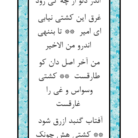
اندر دلو از چه کی رود
غرق این کشتی نیابی
ای امیر ** تا بننهی
اندرو من الاخیر
من آخر اصل دان کو
طارقست ** کشتی
وسواس و غی را
غارقست
آفتاب گنبد ازرق شود
** کشتی هش چونک