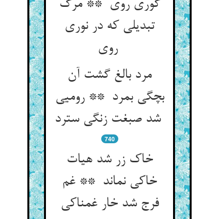
گوری روی ** مرگ
تبدیلی که در نوری
روی
مرد بالغ گشت آن
بچگی بمرد ** رومیی
شد صبغت زنگی سترد
740
خاک زر شد هیات
خاکی نماند ** غم
فرج شد خار غمناکی