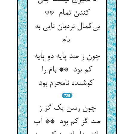
کندن تمام **
بی‌کمال نردبان نایی به
بام
چون ز صد پایه دو پایه
کم بود ** بام را
کوشنده نامحرم بود
725
چون رسن یک گز ز
صد گز کم بود ** آب