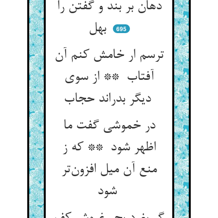
دهان بر بند و گفتن را
بهل
695
ترسم ار خامش کنم آن
آفتاب ** از سوی
دیگر بدراند حجاب
در خموشی گفت ما
اظهر شود ** که ز
منع آن میل افزون‌تر
شود