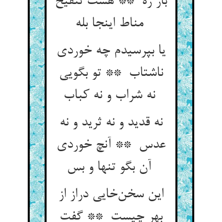
باز ره ** هست تنقیح
مناط اینجا بله
یا بپرسیدم چه خوردی
ناشتاب ** تو بگویی
نه شراب و نه کباب
نه قدید و نه ثرید و نه
عدس ** آنچ خوردی
آن بگو تنها و بس
این سخن‌خایی دراز از
بهر چیست ** گفت