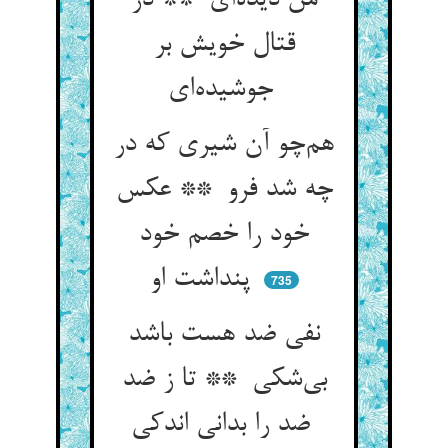
من دیده‌ای ** در
قتال خویش بر
جوشیده‌ای
هم‌چو آن شیری که در
چه شد فرو ** عکس
خود را خصم خود
پنداشت او
735
نفی ضد هست باشد
بی‌شکی ** تا ز ضد
ضد را بدانی اندکی