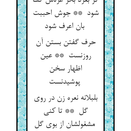
گر بغرد بحر غره‌ش کف
شود ** جوش احببت
بان اعرف شود
حرف گفتن بستن آن
روزنست ** عین
اظهار سخن
پوشیدنست
بلبلانه نعره زن در روی
گل ** تا کنی
مشغولشان از بوی گل