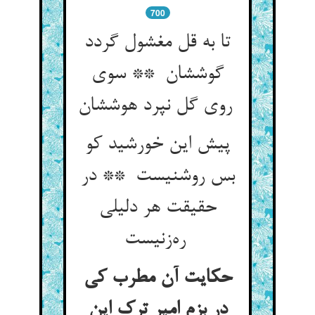
700
تا به قل مغشول گردد
گوششان ** سوی
روی گل نپرد هوششان
پیش این خورشید کو
بس روشنیست ** در
حقیقت هر دلیلی
ره‌زنیست
حکایت آن مطرب کی
در بزم امیر ترک این