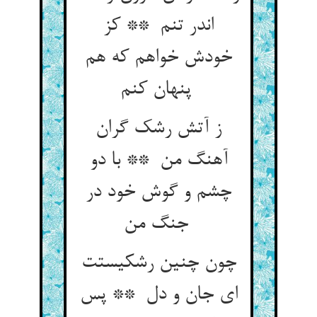
اندر تنم ** کز
خودش خواهم که هم
پنهان کنم
ز آتش رشک گران
آهنگ من ** با دو
چشم و گوش خود در
جنگ من
چون چنین رشکیستت
ای جان و دل ** پس