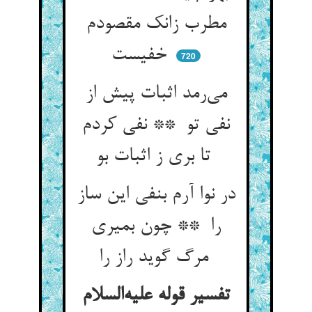
مطرب زانک مقصودم
خفیست
720
می‌رمد اثبات پیش از
نفی تو ** نفی کردم
تا بری ز اثبات بو
در نوا آرم بنفی این ساز
را ** چون بمیری
مرگ گوید راز را
تفسیر قوله علیه‌السلام