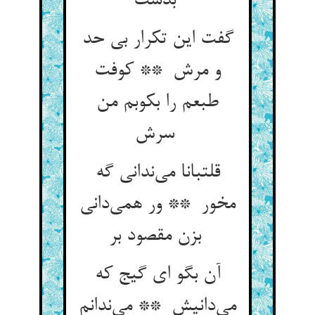
بدست
گفت این تکرار بی حد
و مرش ** کوفت
طبعم را بکوبم من
سرش
قلتبانا می‌ندانی گه
مخور ** ور همی‌دانی
بزن مقصود بر
آن بگو ای گیج که
می‌دانیش ** می‌ندانم