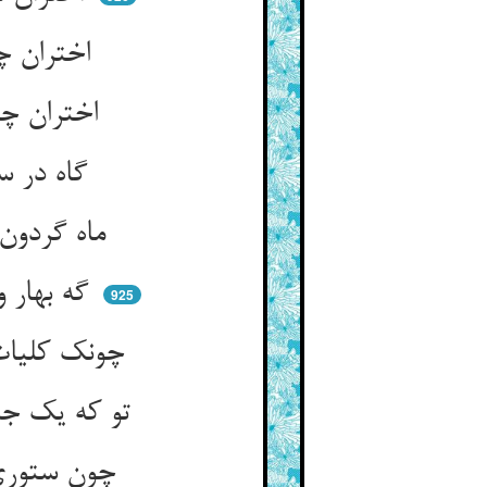
اختران چرخ گر دورند هی ** وین حواست کاهل‌اند و سست‌پی
اختران چشم و گوش و هوش ما ** شب کجااند و به بیداری کجا
گاه در سعد و وصال و دلخوشی ** گاه در نحس فراق و بیهشی
ماه گردون چون درین گردیدنست ** گاه تاریک و زمانی روشنست
گه بهار و صیف هم‌چون شهد و شیر ** گه سیاستگاه برف و زمهریر
925
چونک کلیات پیش او چو گوست ** سخره و سجده کن چوگان اوست
تو که یک جزوی دلا زین صدهزار ** چون نباشی پیش حکمش بی‌قرار
چون ستوری باش در حکم امیر ** گه در آخر حبس گاهی در مسیر