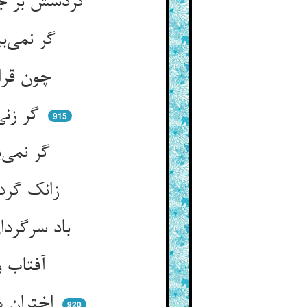
گردشش بر جوی جویان شاهدست ** تا نگوید کس که آن جو راکدست
گر نمی‌بینی تو جو را در کمین ** گردش دولاب گردونی ببین
چون قراری نیست گردون را ازو ** ای دل اختروار آرامی مجو
گر زنی در شاخ دستی کی هلد ** هر کجا پیوند سازی بسکلد
915
گر نمی‌بینی تو تدویر قدر ** در عناصر جوشش و گردش نگر
زانک گردشهای آن خاشاک و کف ** باشد از غلیان بحر با شرف
باد سرگردان ببین اندر خروش ** پیش امرش موج دریا بین بجوش
آفتاب و ماه دو گاو خراس ** گرد می‌گردند و می‌دارند پاس
اختران هم خانه خانه می‌دوند ** مرکب هر سعد و نحسی می‌شوند
920