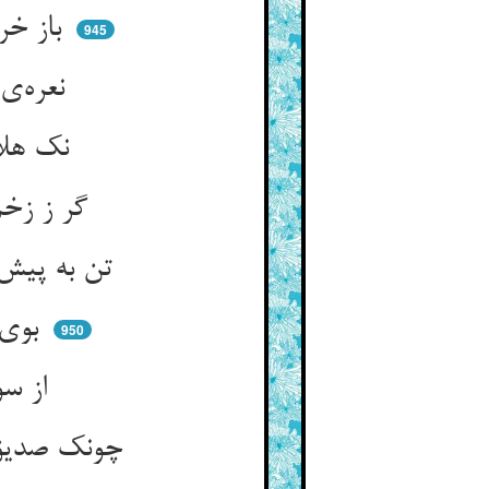
باز خرم گشت مجلس دلفروز ** خیز دفع چشم بد اسپند سوز
945
نعره‌ی مستان خوش می‌آیدم ** تا ابد جانا چنین می‌بایدم
نک هلالی با بلالی یار شد ** زخم خار او را گل و گلزار شد
گر ز زخم خار تن غربال شد ** جان و جسمم گلشن اقبال شد
تن به پیش زخم خار آن جهود ** جان من مست و خراب آن و دود
بوی جانی سوی جانم می‌رسد ** بوی یار مهربانم می‌رسد
950
از سوی معراج آمد مصطفی ** بر بلالش حبذا لی حبذا
چونک صدیق از بلال دم‌درست ** این شنید از توبه‌ی او دست شست