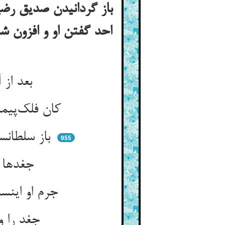
باز گردانیدن صدیق رضی 
احد گفتن او و افزون 
بعد از آن صدیق پیش مصطفی ** گفت حال آن بلال با وفا
کان فلک‌پیمای میمون‌بال چست ** این زمان در عشق و اندر دام تست
باز سلطانست زان جغدان برنج ** در حدث مدفون شدست آن زفت‌گنج
955
جغدها بر باز استم می‌کنند ** پر و بالش بی‌گناهی می‌کنند
جرم او اینست کو بازست و بس ** غیر خوبی جرم یوسف چیست پس
جغد را ویرانه باشد زاد و بود ** هستشان بر باز زان زخم جهود