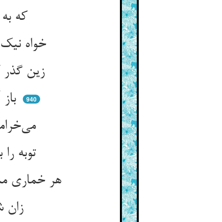
که به قدر جرم می‌گیرم ترا ** این بود تقریر در داد و جزا
خواه نیک و خواه بد فاش و ستیر ** بر همه اشیا سمیعیم و بصیر
زین گذر کن ای پدر نوروز شد ** خلق از خلاق خوش پدفوز شد
باز آمد آب جان در جوی ما ** باز آمد شاه ما در کوی ما
940
می‌خرامد بخت و دامن می‌کشد ** نوبت توبه شکستن می‌زند
توبه را بار دگر سیلاب برد ** فرصت آمد پاسبان را خواب برد
هر خماری مست گشت و باده خورد ** رخت را امشب گرو خواهیم کرد
زان شراب لعل جان جان‌فزا ** لعل اندر لعل اندر لعل ما