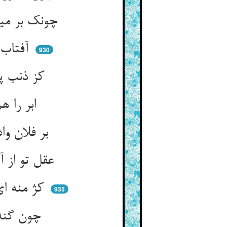
چونک بر میخت ببندد بسته باش ** چونک بگشاید برو بر جسته باش
آفتاب اندر فلک کژ می‌جهد ** در سیه‌روزی خسوفش می‌دهد
930
کز ذنب پرهیز کن هین هوش‌دار ** تا نگردی تو سیه‌رو دیگ‌وار
ابر را هم تازیانه‌ی آتشین ** می‌زنندش کانچنان رو نه چنین
بر فلان وادی ببار این سو مبار ** گوشمالش می‌دهد که گوش دار
عقل تو از آفتابی بیش نیست ** اندر آن فکری که نهی آمد مه‌ایست
کژ منه ای عقل تو هم گام خویش ** تا نیاید آن خسوف رو به پیش
935
چون گنه کمتر بود نیم آفتاب ** منکسف بینی و نیمی نورتاب