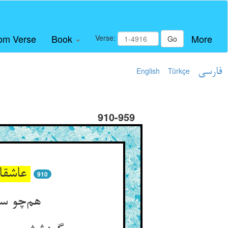
om Verse
Book
More
Verse:
Go
فارسی
Türkçe
English
910-959
عاشقان در سیل تند افتاده‌اند ** بر قضای عشق دل بنهاده‌اند
910
هم‌چو سنگ آسیا اندر مدار ** روز و شب گردان و نالان بی‌قرار