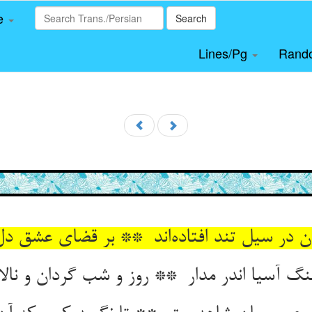
le
Search
Lines/Pg
Rand