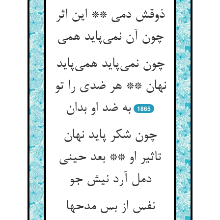
ذوقش دمی ** این اثر
چون نمی‌‌پاید همی‌‌پاید
نهان ** هر ضدی را تو
1865
چون شکر پاید نهان
تاثیر او ** بعد حینی
دمل آرد نیش جو
نفس از بس مدحها