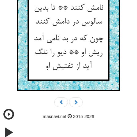
نامش کنند ** تا بدین
سالوس در دامش کنند
چون که در بد نامی آمد
ریش او ** دیو را ننگ
آید از تفتیش او
masnavi.net
2015-2026