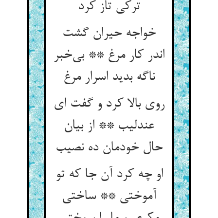
ترکی تاز کرد
خواجه حیران گشت
اندر کار مرغ ** بی‌‌خبر
روی بالا کرد و گفت ای
عندلیب ** از بیان
او چه کرد آن جا که تو
آموختی ** ساختی