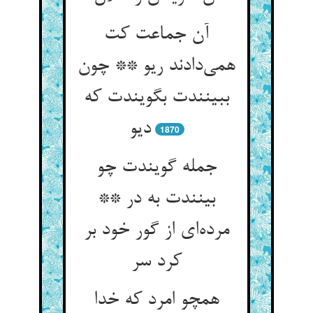
آن جماعت کت
همی‌‌دادند ریو ** چون
ببینندت بگویندت که
دیو
1870
جمله گویندت چو
بینندت به در **
مرده‌‌ای از گور خود بر
کرد سر
همچو امرد که خدا