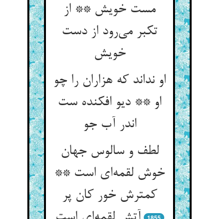
مست خویش ** از
تکبر می‌‌رود از دست
او نداند که هزاران را چو
او ** دیو افکنده ست
اندر آب جو
لطف و سالوس جهان
خوش لقمه‌‌ای است **
کمترش خور کان پر
1855