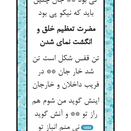
کی بود ** جان چنین
باید که نیکو پی بود
مضرت تعظیم خلق و
تن قفس شکل است تن
شد خار جان ** در
اینش گوید من شوم هم
راز تو ** و آنش گوید
نی منم انباز تو
1850