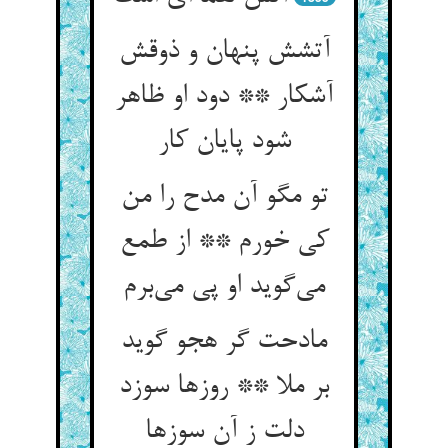
آتشش پنهان و ذوقش
آشکار ** دود او ظاهر
شود پایان کار
تو مگو آن مدح را من
کی خورم ** از طمع
مادحت گر هجو گوید
بر ملا ** روزها سوزد
دلت ز آن سوزها