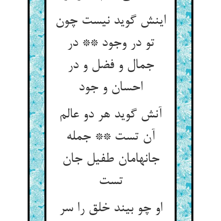
اینش گوید نیست چون
تو در وجود ** در
جمال و فضل و در
احسان و جود
آنش گوید هر دو عالم
آن تست ** جمله
جانهامان طفیل جان
او چو بیند خلق را سر