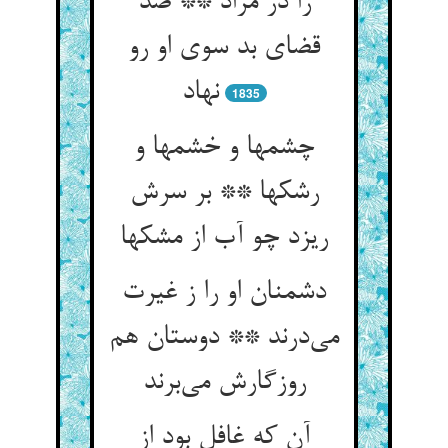
را در مزاد ** صد
قضای بد سوی او رو
نهاد
1835
چشمها و خشمها و
رشکها ** بر سرش
ریزد چو آب از مشکها
دشمنان او را ز غیرت
می‌‌درند ** دوستان هم
روزگارش می‌‌برند
آن که غافل بود از