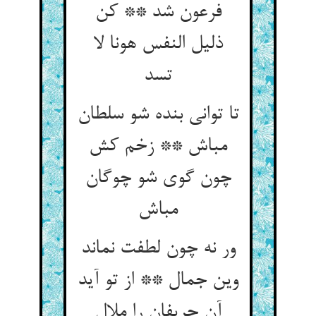
فرعون شد ** کن
ذلیل النفس هونا لا
تسد
تا توانی بنده شو سلطان
مباش ** زخم کش
چون گوی شو چوگان
ور نه چون لطفت نماند
وین جمال ** از تو آید