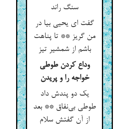
سنگ راند
گفت ای یحیی بیا در
من گریز ** تا پناهت
باشم از شمشیر تیز
وداع کردن طوطی
یک دو پندش داد
طوطی بی‌‌نفاق ** بعد
از آن گفتش سلام