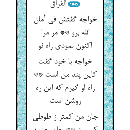
1845
خواجه گفتش فی أمان
الله برو ** مر مرا
اکنون نمودی راه نو
خواجه با خود گفت
کاین پند من است **
راه او گیرم که این ره
جان من کمتر ز طوطی