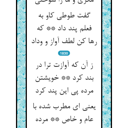
گفت طوطی کاو به
فعلم پند داد ** که
رها کن لطف آواز و وداد
1830
ز آن که آوازت ترا در
بند کرد ** خویشتن
مرده پی این پند کرد
یعنی ای مطرب شده با
عام و خاص ** مرده