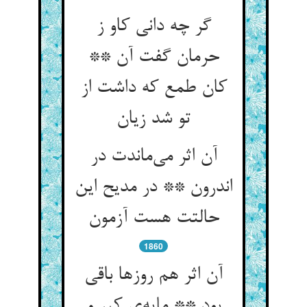
گر چه دانی کاو ز
حرمان گفت آن **
کان طمع که داشت از
آن اثر می‌‌ماندت در
اندرون ** در مدیح این
1860
آن اثر هم روزها باقی
بود ** مایه‌‌ی کبر و