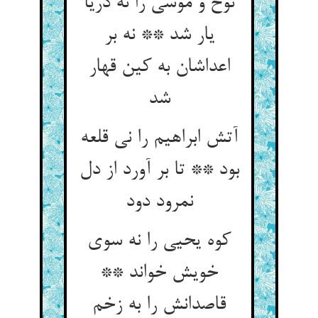
نوح و موسی را نه دریا
یار شد ** نه بر
اعداشان به کین قهار
شد
آتش ابراهیم را نی قلعه
بود ** تا بر آورد از دل
نمرود دود
کوه یحیی را نه سوی
خویش خواند **
قاصدانش را به زخم