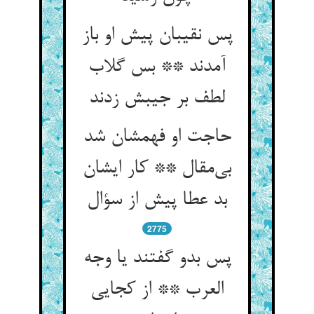
پس نقیبان پیش او باز
آمدند ** بس گلاب
لطف بر جیبش زدند
حاجت او فهمشان شد
بی‌‌مقال ** کار ایشان
2775
پس بدو گفتند یا وجه
العرب ** از کجایی