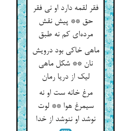
فقر لقمه دارد او نی فقر
حق ** پیش نقش
ماهی خاکی بود درویش
نان ** شکل ماهی
مرغ خانه ست او نه
سیمرغ هوا ** لوت
نوشد او ننوشد از خدا