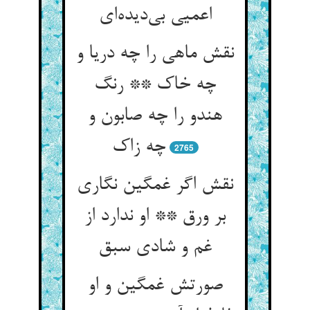
نقش ماهی را چه دریا و
چه خاک ** رنگ
هندو را چه صابون و
2765
نقش اگر غمگین نگاری
بر ورق ** او ندارد از
صورتش غمگین و او