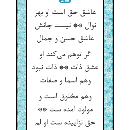
2755
عاشق حق است او بهر
نوال ** نیست جانش
گر توهم می‌‌کند او
عشق ذات ** ذات نبود
وهم مخلوق است و
مولود آمده ست **
حق نزاییده ست او لم