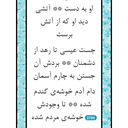
او به دست ** آتشی
دید او که از آتش
جست عیسی تا رهد از
دشمنان ** بردش آن
دام آدم خوشه‌‌ی گندم
شده ** تا وجودش
2790