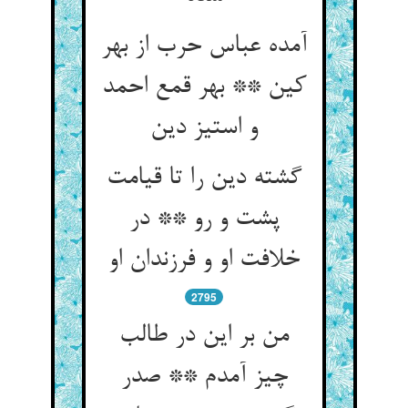
آمده عباس حرب از بهر
کین ** بهر قمع احمد
گشته دین را تا قیامت
پشت و رو ** در
خلافت او و فرزندان او
2795
من بر این در طالب
چیز آمدم ** صدر