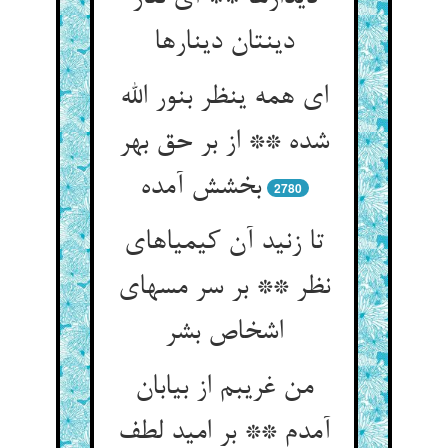
دینتان دینارها
ای همه ینظر بنور الله
شده ** از بر حق بهر
2780
تا زنید آن کیمیاهای
نظر ** بر سر مسهای
اشخاص بشر
من غریبم از بیابان
آمدم ** بر امید لطف