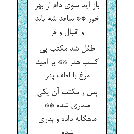
باز آید سوی دام از بهر
خور ** ساعد شه یابد
و اقبال و فر
طفل شد مکتب پی
کسب هنر ** بر امید
مرغ با لطف پدر
پس ز مکتب آن یکی
صدری شده **
ماهگانه داده و بدری