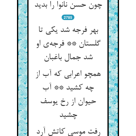
چون حسن نانوا را بدید
2785
بهر فرجه شد یکی تا
گلستان ** فرجه‌‌ی او
همچو اعرابی که آب از
چه کشید ** آب
حیوان از رخ یوسف
چشید
رفت موسی کاتش آرد