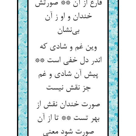
فارغ از آن ** صورتش
خندان و او ز آن
وین غم و شادی که
اندر دل خفی است **
پیش آن شادی و غم
صورت خندان نقش از
بهر تست ** تا از آن
صورت شود معنی