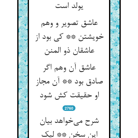
عاشق تصویر و وهم
خویشتن ** کی بود از
عاشق آن وهم اگر
صادق بود ** آن مجاز
او حقیقت کش شود
2760
شرح می‌‌خواهد بیان
این سخن ** لیک