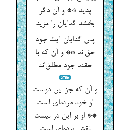
پدید ** و آن دگر
بخشد گدایان را مزید
پس گدایان آیت جود
حق‌‌اند ** و آن که با
حقند جود مطلق‌‌اند
2750
و آن که جز این دوست
او خود مرده‌‌ای است
** او بر این در نیست