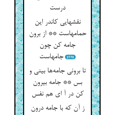
نقشهایی کاندر این
حمامهاست ** از برون
جامه کن چون
2770
تا برونی جامه‌‌ها بینی و
بس ** جامه بیرون
ز آن که با جامه درون