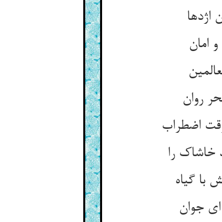
 اژدها
 خاشاک را