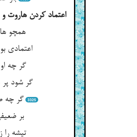
همچو هار
گر چه او
گر چه ص
3325
بر ضعیفی