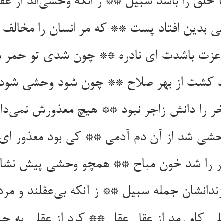
زت باشدت ای نادره ** چون شدی تو حمر م
ر را دانش زاجر نبود ** هیچ معذورش نمی‌‌دار