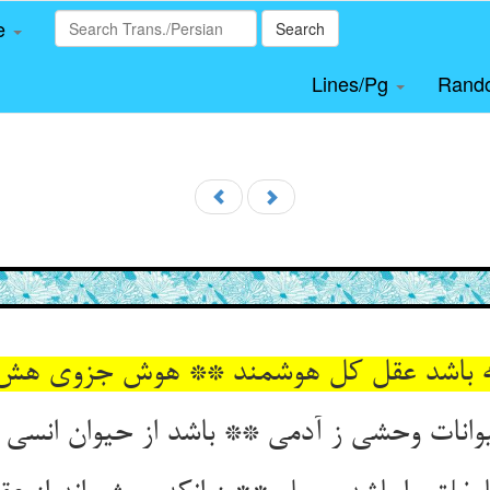
le
Search
Lines/Pg
Rand
باشد عقل کل هوشمند ** هوش جزوی هش بود