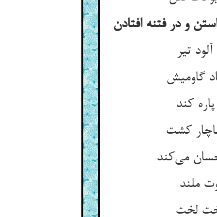
لود تیر
اره کند
سان می‌‌کند
وت ملند