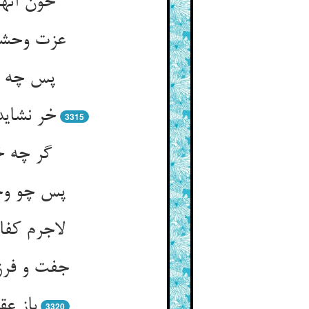
پس چه ع
3315
گر چه خ
3320