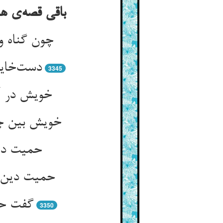
3345
خویش در آی
خویش بین چو
حمیت دین
گفت حق
3350