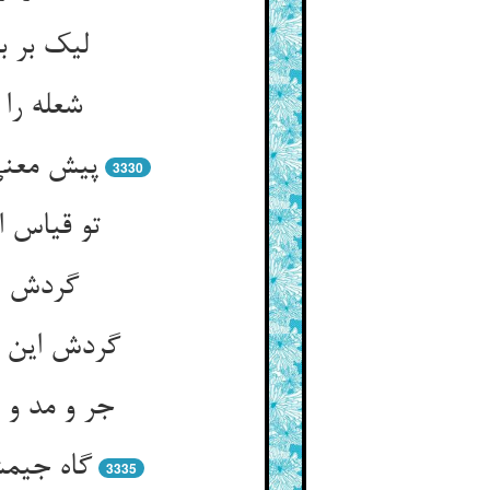
لیک بر ب
3330
تو قیاس 
گردش ا
3335