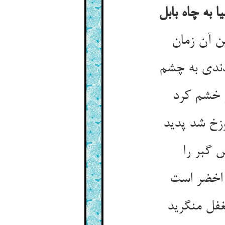
و خشم کرد
زخ شد پدید
 گبر را
غفل منگرید