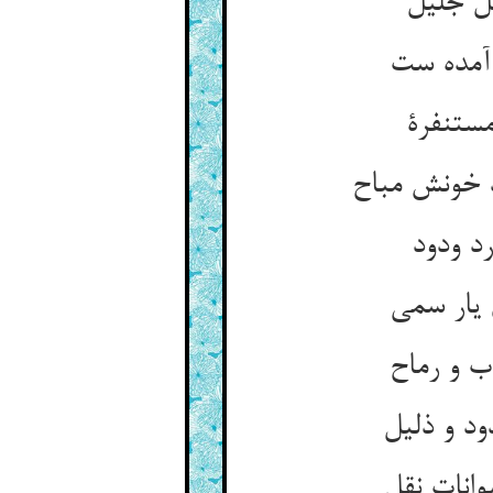
ستنفرة
د ودود