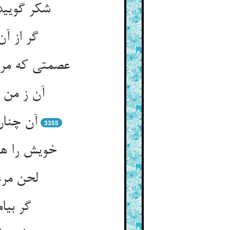
گر از آ
3355
خویش را هم