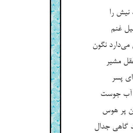
 نیش را
قل مشیر
ی پسر