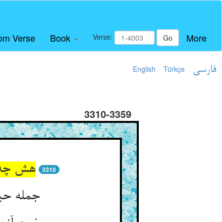
om Verse
Book
More
Verse:
Go
فارسی
Türkçe
English
3310-3359
هش چه 
3310