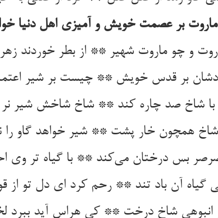
وت و چو ماروت شهیر ** از بطر خوردند زهر آ
 با شاخ صد چاره کند ** شاخ شاخش شیر نر پ
رصر بس درختان می‌‌کند ** با گیاه تر وی اح
 گیاه آن باد تند ** رحم کرد ای دل تو از ق