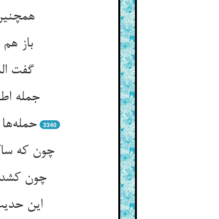
همچنین 
3340
چون که ساک