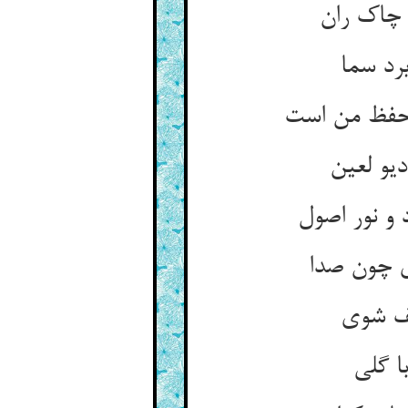
رد سما
ی چون صدا