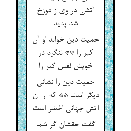
آتشی در وی ز دوزخ
شد پدید
حمیت دین خواند او آن
کبر را ** ننگرد در
خویش نفس گبر را
حمیت دین را نشانی
دیگر است ** که از آن
گفت حقشان گر شما