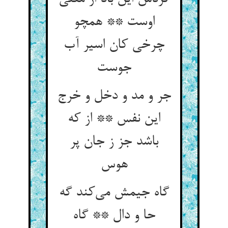
اوست ** همچو
چرخی کان اسیر آب
جر و مد و دخل و خرج
این نفس ** از که
باشد جز ز جان پر
گاه جیمش می‌‌کند گه
حا و دال ** گاه