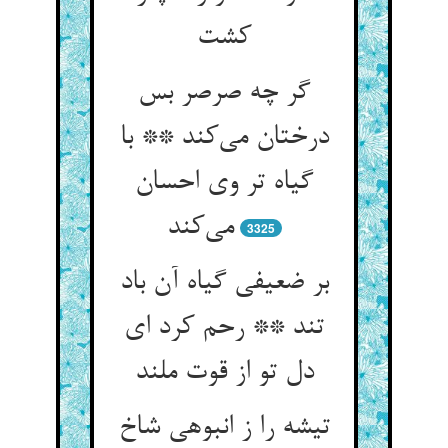
گر چه صرصر بس
درختان می‌‌کند ** با
گیاه تر وی احسان
می‌‌کند
3325
بر ضعیفی گیاه آن باد
تند ** رحم کرد ای
دل تو از قوت ملند
تیشه را ز انبوهی شاخ