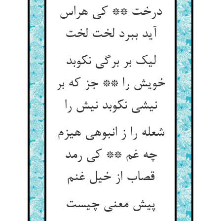
درخت ** کی هراس
لیک بر برگی نکوبد
خویش را ** جز که بر
نیشی نکوبد نیش را
شعله را ز انبوهی هیزم
چه غم ** کی رمد
پیش معنی چیست