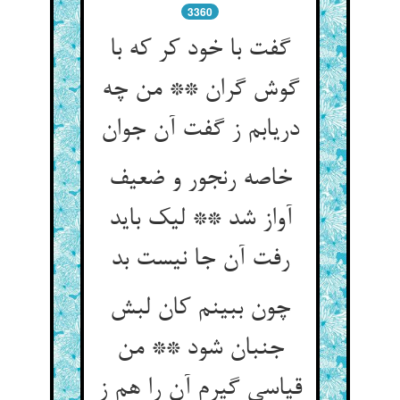
3360
گفت با خود کر که با
گوش گران ** من چه
خاصه رنجور و ضعیف
آواز شد ** لیک باید
رفت آن جا نیست بد
چون ببینم کان لبش
جنبان شود ** من
قیاسی گیرم آن را هم ز