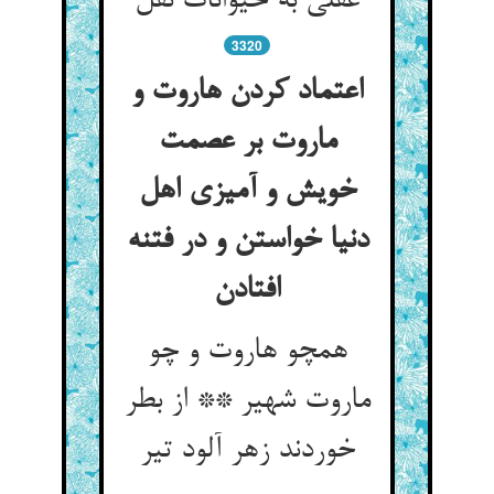
3320
اعتماد کردن هاروت و
ماروت بر عصمت
خویش و آمیزی اهل
دنیا خواستن و در فتنه
همچو هاروت و چو
ماروت شهیر ** از بطر
خوردند زهر آلود تیر