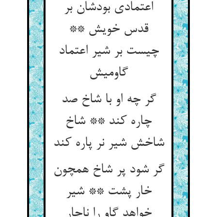
اعتمادی بودشان بر
قدس خویش **
چیست بر شیر اعتماد
گر چه او با شاخ صد
چاره کند ** شاخ
شاخش شیر نر پاره کند
گر شود پر شاخ همچون
خار پشت ** شیر
خواهد گاو را ناچار