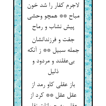
لاجرم کفار را شد خون
مباح ** همچو وحشی
جفت و فرزندانشان
جمله سبیل ** ز آنکه
بی‌‌عقلند و مردود و
باز عقلی کاو رمد از
عقل عقل ** کرد از