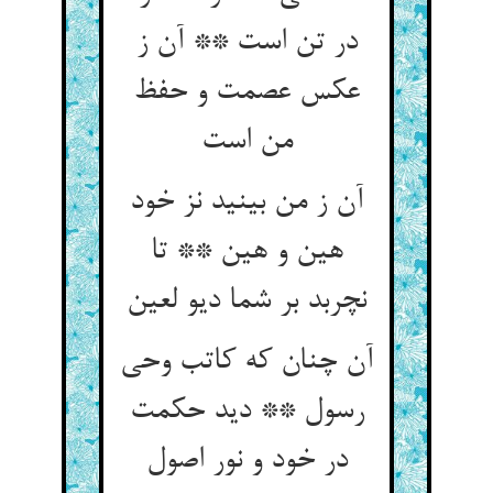
در تن است ** آن ز
عکس عصمت و حفظ
آن ز من بینید نز خود
هین و هین ** تا
آن چنان که کاتب وحی
رسول ** دید حکمت