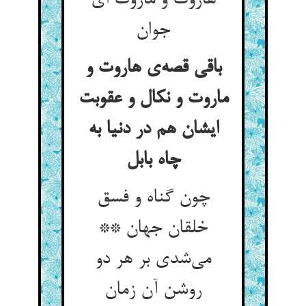
هاروت و ماروت ای
باقی قصه‌‌ی هاروت و
ماروت و نکال و عقوبت
ایشان هم در دنیا به
چون گناه و فسق
خلقان جهان **
می‌‌شدی بر هر دو