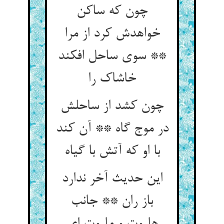
چون که ساکن
خواهدش کرد از مرا
** سوی ساحل افکند
خاشاک را
چون کشد از ساحلش
در موج گاه ** آن کند
این حدیث آخر ندارد
باز ران ** جانب