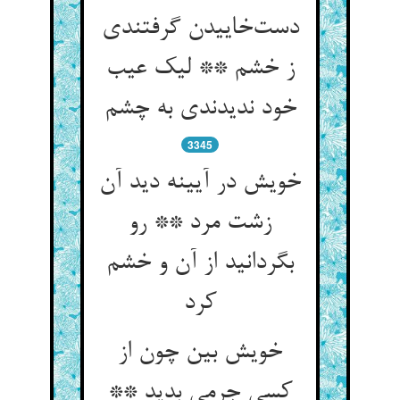
دست‌‌خاییدن گرفتندی
ز خشم ** لیک عیب
3345
خویش در آیینه دید آن
زشت مرد ** رو
بگردانید از آن و خشم
کرد
خویش بین چون از
کسی جرمی بدید **