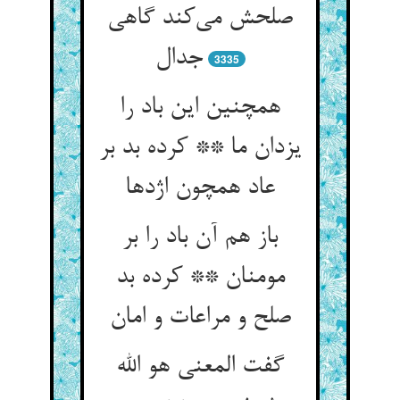
صلحش می‌‌کند گاهی
3335
همچنین این باد را
یزدان ما ** کرده بد بر
عاد همچون اژدها
باز هم آن باد را بر
مومنان ** کرده بد
گفت المعنی هو الله