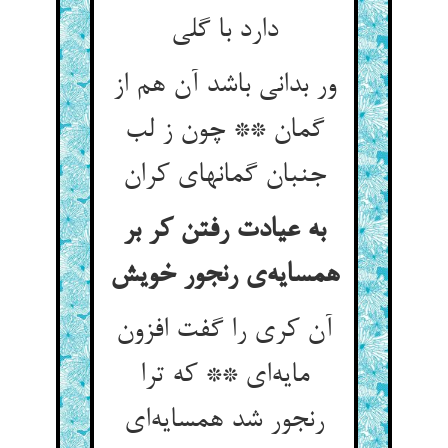
ور بدانی باشد آن هم از
گمان ** چون ز لب
به عیادت رفتن کر بر
آن کری را گفت افزون
مایه‌‌ای ** که ترا