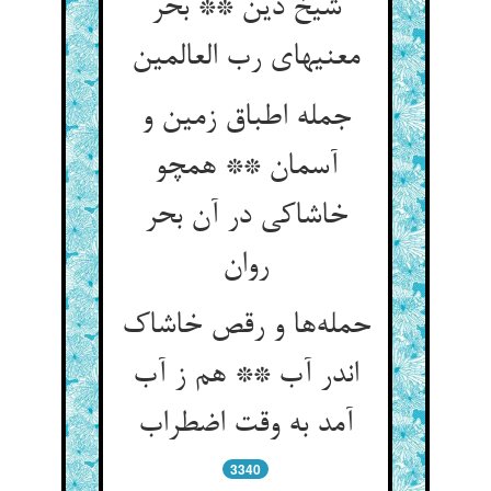
شیخ دین ** بحر
جمله اطباق زمین و
آسمان ** همچو
خاشاکی در آن بحر
حمله‌‌ها و رقص خاشاک
اندر آب ** هم ز آب
3340