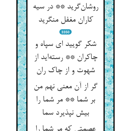
روشان‌‌گرید ** در سیه
کاران مغفل منگرید
3350
شکر گویید ای سپاه و
چاکران ** رسته‌‌اید از
گر از آن معنی نهم من
بر شما ** مر شما را
بیش نپذیرد سما
عصمتی که مر شما را