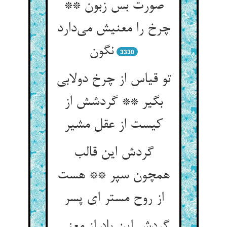
صورت بس زبون **
چرخ را معنیش می‌‌دارد
3330
تو قیاس از چرخ دولابی
بگیر ** گردشش از
کیست از عقل مشیر
گردش این قالب
همچون سپر ** هست
از روح مستر ای پسر
گردش این باد از معنی