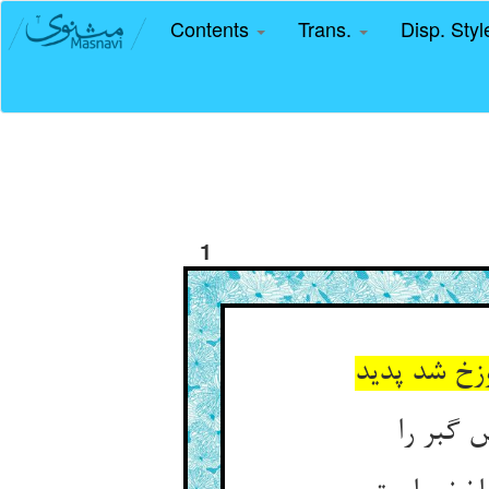
Contents
Trans.
Disp. Sty
1
زخ شد پدید
 گبر را