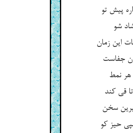
اره پیش تو
اد شو
 هر نمط
ا قی کند
پی حیز کو