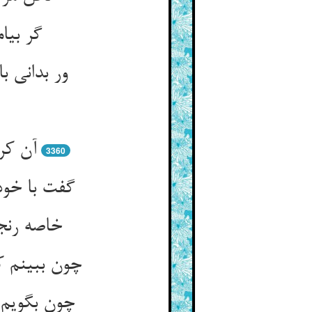
3360
خاصه رنج
چون ببینم ک