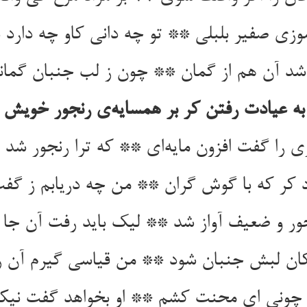
ور و ضعیف آواز شد ** لیک باید رفت آن جا 
ان لبش جنبان شود ** من قیاسی گیرم آن ر