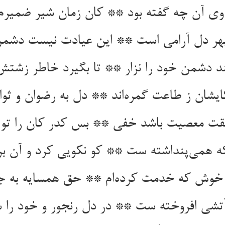
ر وی آن چه گفته بود ** کان زمان شیر ضمیرم
ند دشمن خود را نزار ** تا بگیرد خاطر زشتش
شان ز طاعت گمره‌‌اند ** دل به رضوان و ثو