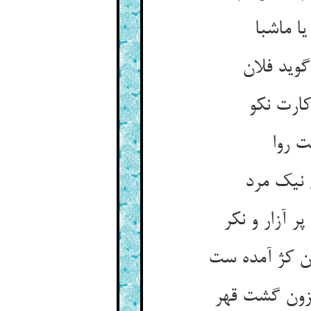
ا ماشبا
ارت نکو
ت روا
 نیک مرد
 آزار و نکر
زون گشت قهر