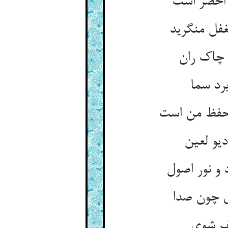
غفل منگرید
رد سما
ی چون صدا