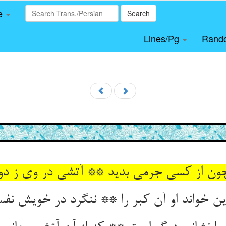
le
Search
Lines/Pg
Rand
ن از کسی جرمی بدید ** آتشی در وی ز دو
 خواند او آن کبر را ** ننگرد در خویش نفس