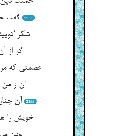
گفت حق
3350
گر از آ
3355
خویش را هم