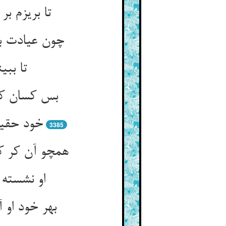
تا بریزم ب
تا ببی
بس کسان کای
3385