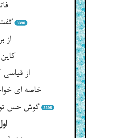
3390
از ب
کاین 
3395
اول