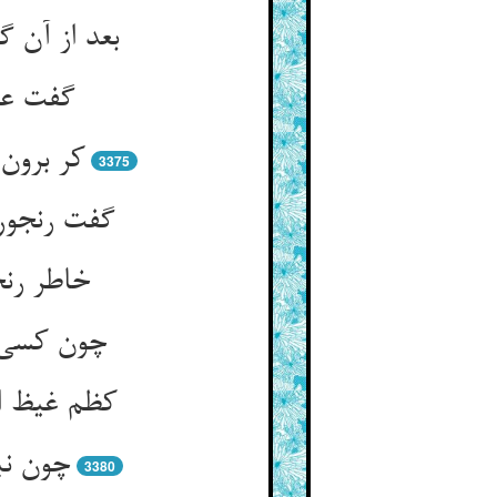
بعد از آن گ
گفت عز
3375
خاطر رنج
چون کسی ک
چون نب
3380