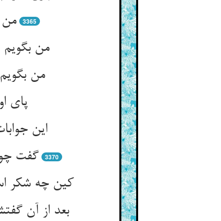
من ب
3365
من بگویم
پای او
این جوابا
گفت چون
3370
بعد از آن گف