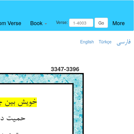
om Verse
Book
More
Verse:
Go
فارسی
Türkçe
English
3347-3396
خویش بین چو
حمیت دین