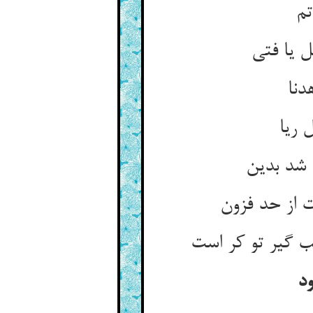
دنا
 ریا
ود