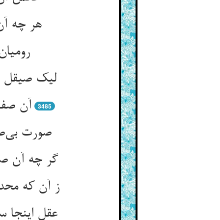
هر چه آن 
رومیان 
لیک صیقل کرد
3485