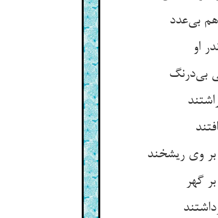
م بی‌‌عدد
در او
اشتند
فتند
 بر وی ریشخند
ر گهر
داشتند