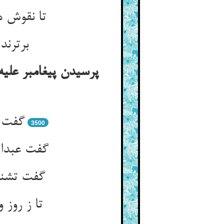
برترن
پرسیدن پیغامبر علیه
گفت پ
3500
گفت تشنه