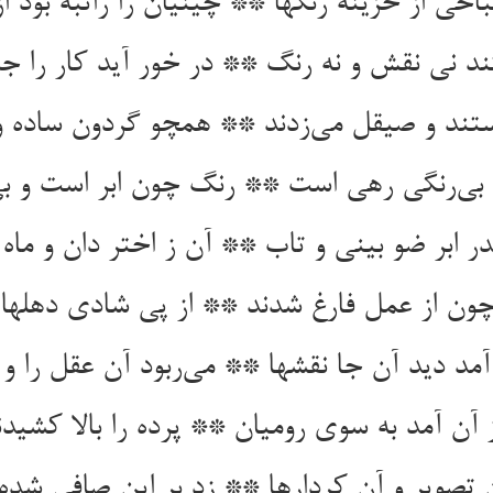
احی از خزینه رنگها ** چینیان را راتبه بود از
ستند و صیقل می‌‌زدند ** همچو گردون ساده 
ون از عمل فارغ شدند ** از پی شادی دهلها م
مد دید آن جا نقشها ** می‌‌ربود آن عقل را و 
صویر و آن کردارها ** زد بر این صافی شده 