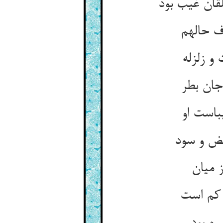
قان غیب بود
جان بطر
باست او
یض و سود