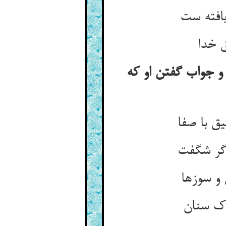
 خدا
 و جواب گفتن او که
ق با صفا
و سوزها