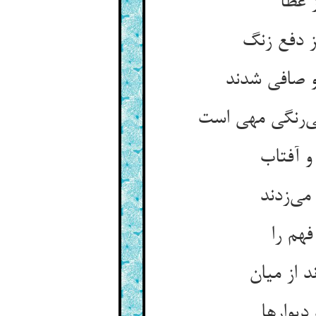
 عطا
و صافی شدند
ی‌‌زدند
فهم را
دیوارها