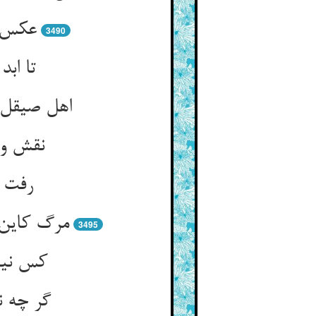
عکس ه
3490
تا ابد
نقش و 
رفت ف
مرگ کاین ج
3495
کس نیا
گر چه ن