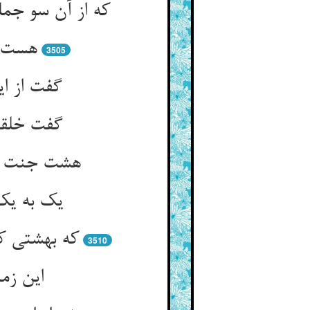
هست از
3505
گفت از ای
یک به یک 
3510