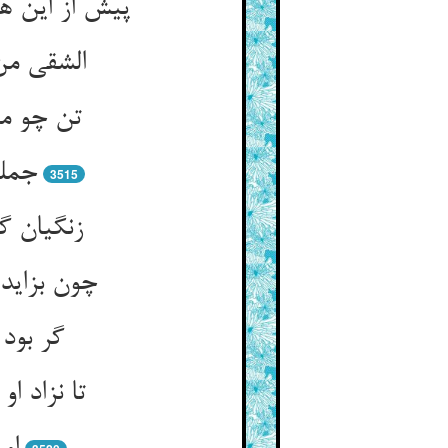
پیش از این ه
جمله
3515
زنگیان گ
چون بزاید