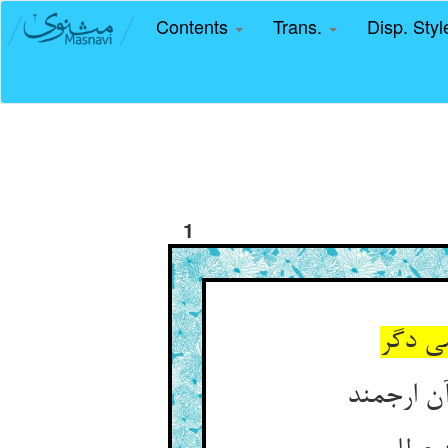
Contents
Trans.
Disp. Sty
1
می دگر
ن ارجمند