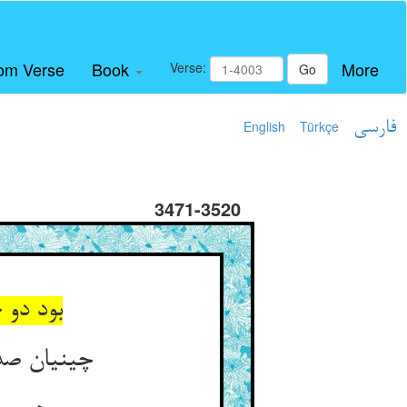
om Verse
Book
More
Verse:
Go
فارسی
Türkçe
English
3471-3520
بود دو 
چینیان صد