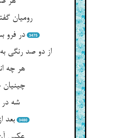
هر صب
در فرو ب
3475
چینیان چ
شه در آ
3480
عکس آن ت