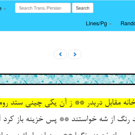
le
Search
Lines/Pg
Rand
خانه مقابل دربدر ** ز آن یکی چینی ستد رو
 رنگ از شه خواستند ** پس خزینه باز کرد آ