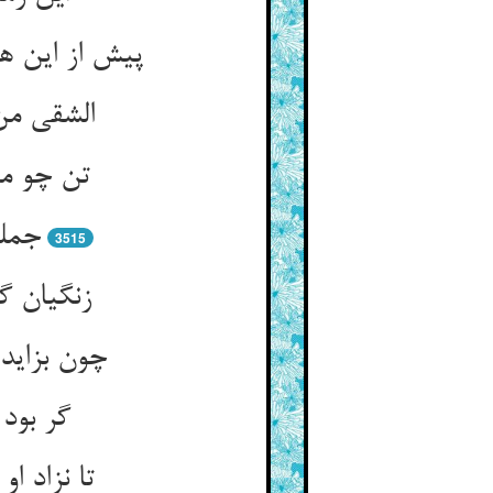
پیش از این ه
جمله
3515
زنگیان گ
چون بزاید