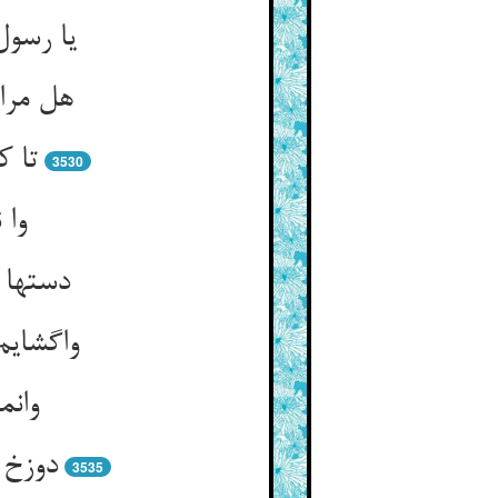
یا رسول
تا ک
3530
وا 
وانم
3535