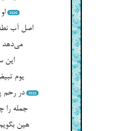
او
3520
می‌‌دهد 
3525