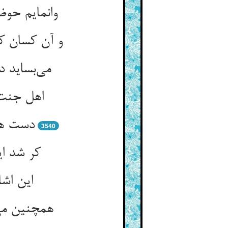
اهل جنت 
دست همد
3540