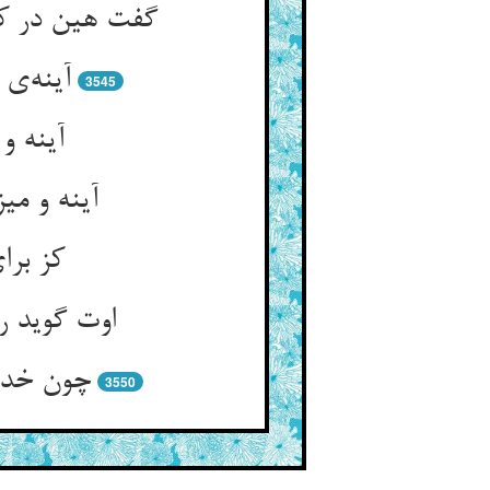
گفت هین در ک
3545
اوت گوید ر
3550