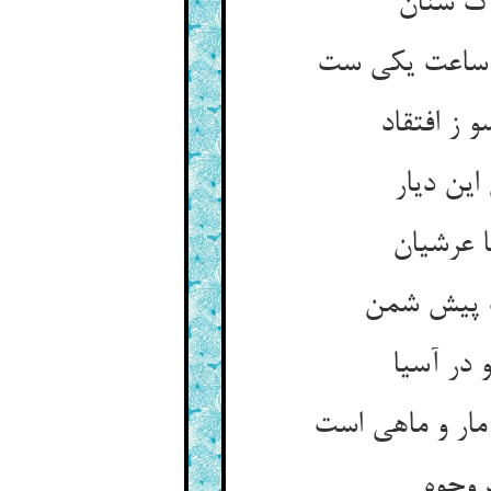
 ز افتقاد
این دیار
 در آسیا