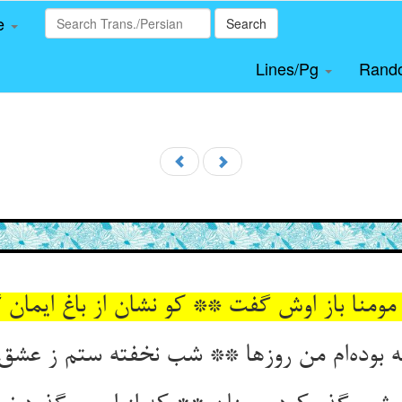
le
Search
Lines/Pg
Rand
 بوده‌‌ام من روزها ** شب نخفته ستم ز عشق 