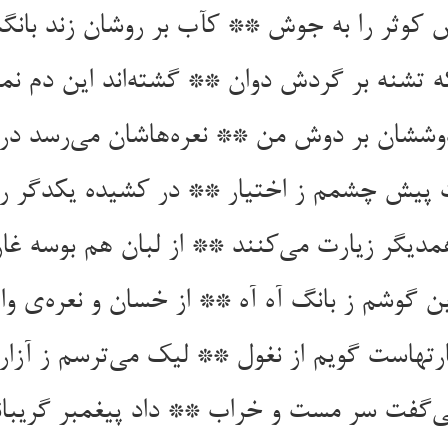
پیش چشمم ز اختیار ** در کشیده یکدگر را 
یگر زیارت می‌‌کنند ** از لبان هم بوسه غار