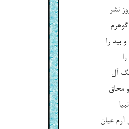
وز نشر
 بید را
را
بیا