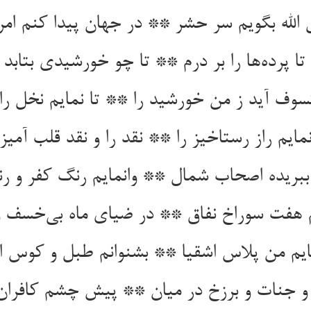
 الله بگویم سر حشر ** در جهان پیدا کنم امر
سوف آید ز من خورشید را ** تا نمایم نخل را و
نمایم راز رستاخیز را ** نقد را و نقد قلب آمیز 
ایم من پلاس اشقیا ** بشنوانم طبل و کوس ان