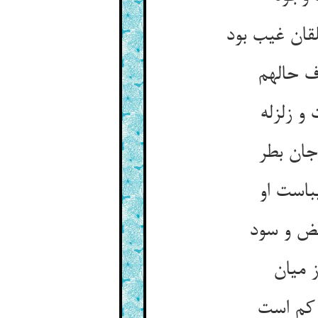
قان غیب بود
جان بطر
باست او
یض و سود