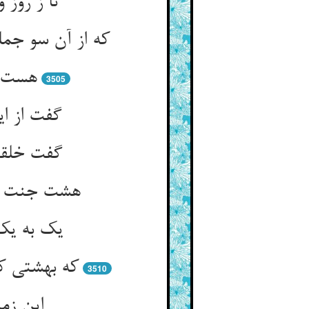
هست از
3505
گفت از ای
یک به یک 
3510