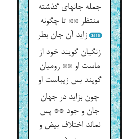
جمله جانهای گذشته
منتظر ** تا چگونه
زاید آن جان بطر
3515
زنگیان گویند خود از
ماست او ** رومیان
گویند بس زیباست او
چون بزاید در جهان
جان و جود ** پس
نماند اختلاف بیض و