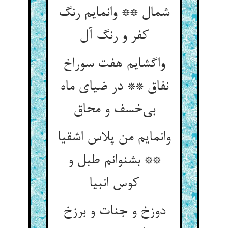
شمال ** وانمایم رنگ
واگشایم هفت سوراخ
نفاق ** در ضیای ماه
وانمایم من پلاس اشقیا
** بشنوانم طبل و
کوس انبیا
دوزخ و جنات و برزخ