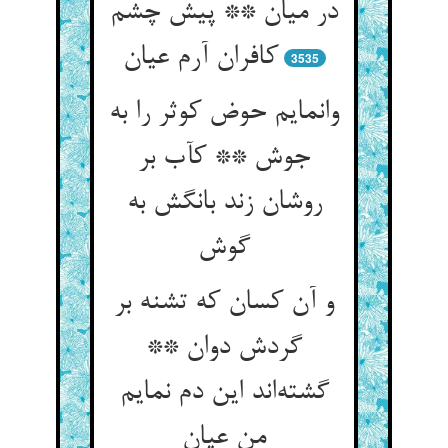
در میان ** پیش چشم
3535
وانمایم حوض کوثر را به
جوش ** کآب بر
روشان زند بانگش به
و آن کسان که تشنه بر
گردش دوان **
گشته‌‌اند این دم نمایم