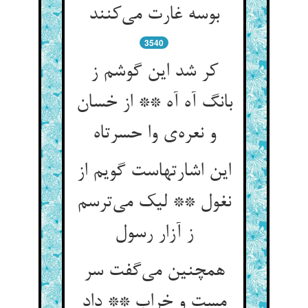
بوسه غارت می‌‌کنند
3540
کر شد این گوشم ز
بانگ آه آه ** از خسان
این اشارتهاست گویم از
نغول ** لیک می‌‌ترسم
همچنین می‌‌گفت سر
مست و خراب ** داد