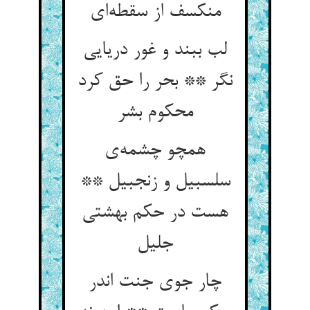
لب ببند و غور دریایی
نگر ** بحر را حق کرد
محکوم بشر
همچو چشمه‌‌ی
سلسبیل و زنجبیل **
هست در حکم بهشتی
چار جوی جنت اندر