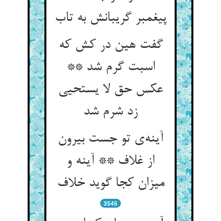
گفت هین در کش که
اسبت گرم شد **
عکس حق لا يستحيی
زد شرم شد
آینه‌‌ی تو جست بیرون
از غلاف ** آینه و
3545