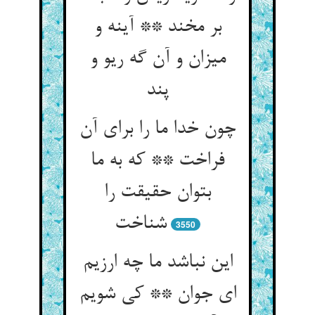
بر مخند ** آینه و
میزان و آن گه ریو و
پند
چون خدا ما را برای آن
فراخت ** که به ما
بتوان حقیقت را
3550
این نباشد ما چه ارزیم
ای جوان ** کی شویم