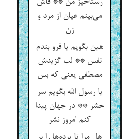
رستاخیز من ** فاش
می‌‌بینم عیان از مرد و
هین بگویم یا فرو بندم
نفس ** لب گزیدش
یا رسول الله بگویم سر
حشر ** در جهان پیدا
کنم امروز نشر
هل مرا تا پرده‌‌ها را بر