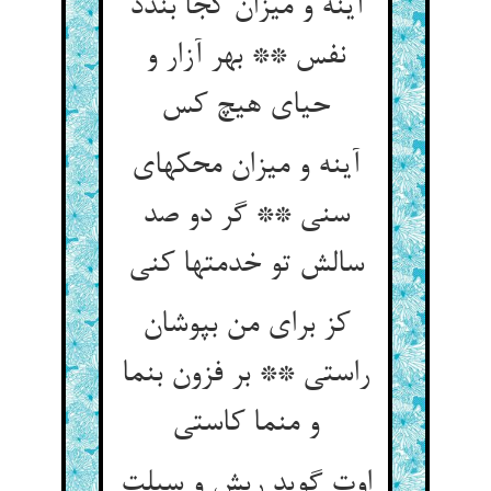
آینه و میزان کجا بندد
نفس ** بهر آزار و
آینه و میزان محکهای
سنی ** گر دو صد
کز برای من بپوشان
راستی ** بر فزون بنما
اوت گوید ریش و سبلت