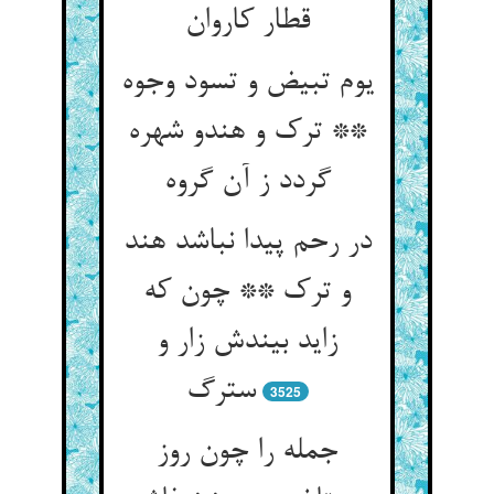
یوم تبیض و تسود وجوه
** ترک و هندو شهره
در رحم پیدا نباشد هند
و ترک ** چون که
زاید بیندش زار و
3525
جمله را چون روز