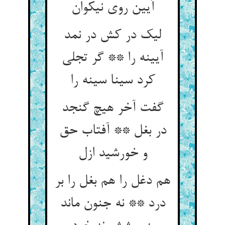
لیک در کش در نمد
آیینه را ** گر تجلی
کرد سینا سینه را
گفت آخر هیچ گنجد
در بغل ** آفتاب حق
هم دغل را هم بغل را بر
درد ** نه جنون ماند