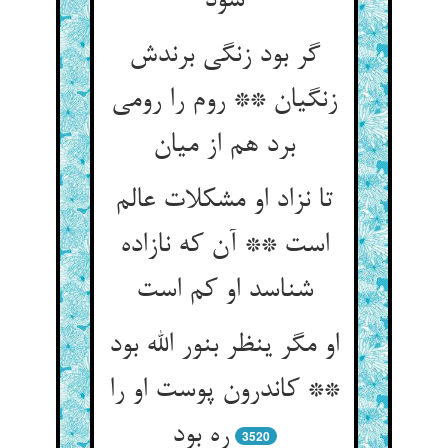
سود
گر بود زنگی برندش
زنگیان ** روم را رومی
تا نزاد او مشکلات عالم
است ** آن که نازاده
او مگر ینظر بنور الله بود
** کاندرون پوست او را
ره بود
3520