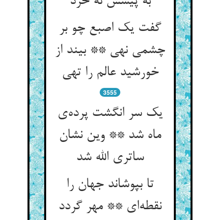
به پیشش نه خرد
گفت یک اصبع چو بر
چشمی نهی ** بیند از
3555
یک سر انگشت پرده‌‌ی
ماه شد ** وین نشان
ساتری الله شد
تا بپوشاند جهان را
نقطه‌‌ای ** مهر گردد