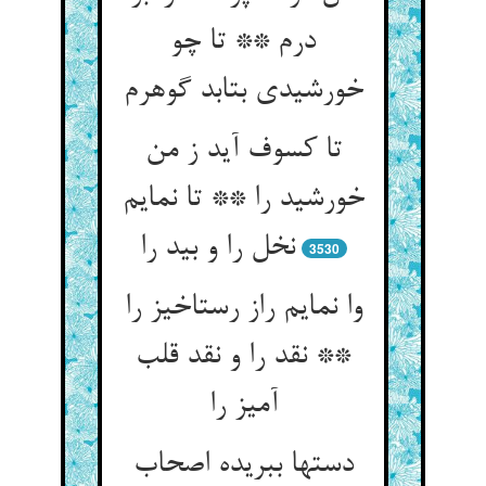
درم ** تا چو
تا کسوف آید ز من
خورشید را ** تا نمایم
نخل را و بید را
3530
وا نمایم راز رستاخیز را
** نقد را و نقد قلب
آمیز را
دستها ببریده اصحاب