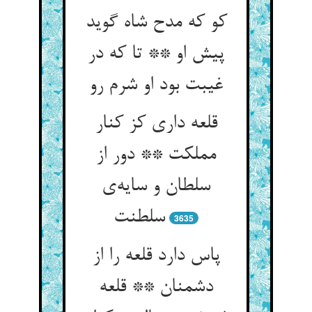
کو که مدح شاه گوید
پیش او ** تا که در
غیبت بود او شرم رو
قلعه داری کز کنار
مملکت ** دور از
سلطان و سایه‌‌ی
3635
پاس دارد قلعه را از
دشمنان ** قلعه