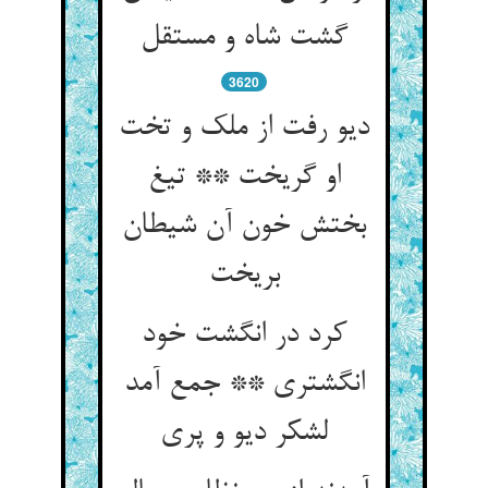
3620
دیو رفت از ملک و تخت
او گریخت ** تیغ
بختش خون آن شیطان
کرد در انگشت خود
انگشتری ** جمع آمد