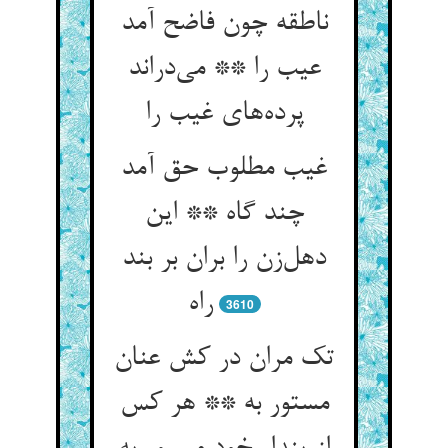
ناطقه چون فاضح آمد
عیب را ** می‌‌دراند
پرده‌‌های غیب را
غیب مطلوب حق آمد
چند گاه ** این
دهل‌‌زن را بران بر بند
3610
تک مران در کش عنان
مستور به ** هر کس