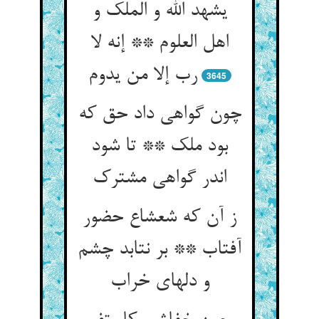
یشهد الله و الملک و
اهل العلوم ** إنه لا
3645
چون گواهی داد حق که
بود ملک ** تا شود
ز آن که شعشاع حضور
آفتاب ** بر نتابد چشم