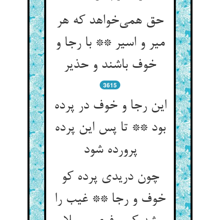
حق همی‌‌خواهد که هر
میر و اسیر ** با رجا و
خوف باشند و حذیر
3615
این رجا و خوف در پرده
بود ** تا پس این پرده
پرورده شود
چون دریدی پرده کو
خوف و رجا ** غیب را