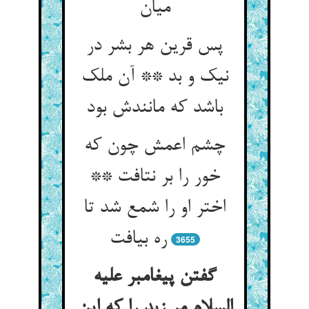
پس قرین هر بشر در
نیک و بد ** آن ملک
باشد که مانندش بود
چشم اعمش چون که
خور را بر نتافت **
اختر او را شمع شد تا
3655
گفتن پیغامبر علیه
السلام مر زید را که این