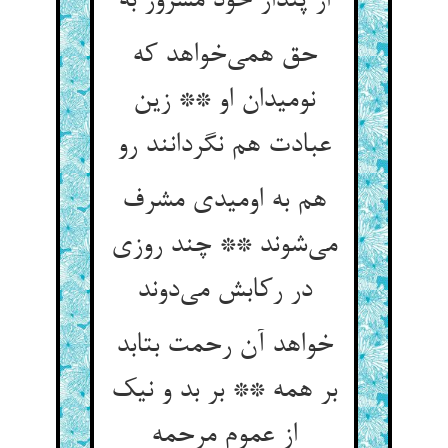
حق همی‌‌خواهد که
نومیدان او ** زین
عبادت هم نگردانند رو
هم به اومیدی مشرف
می‌‌شوند ** چند روزی
در رکابش می‌‌دوند
خواهد آن رحمت بتابد
بر همه ** بر بد و نیک