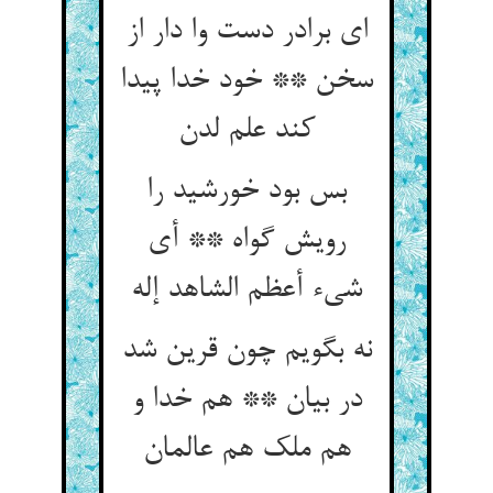
ای برادر دست وا دار از
سخن ** خود خدا پیدا
بس بود خورشید را
رویش گواه ** أی
نه بگویم چون قرین شد
در بیان ** هم خدا و