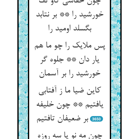
چون خفاشی کاو تف
خورشید را ** بر نتابد
بگسلد اومید را
پس ملایک را چو ما هم
یار دان ** جلوه گر
کاین ضیا ما ز آفتابی
یافتیم ** چون خلیفه
3650
چون مه نو یا سه روزه