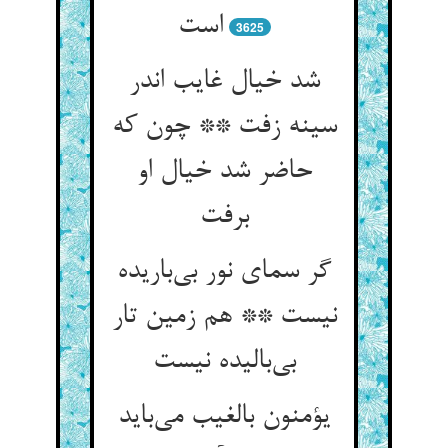
3625
شد خیال غایب اندر
سینه زفت ** چون که
حاضر شد خیال او
گر سمای نور بی‌‌باریده
نیست ** هم زمین تار
يؤمنون بالغيب می‌‌باید