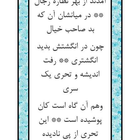
آمدند از بهر نظاره رجال
** در میانشان آن که
چون در انگشتش بدید
انگشتری ** رفت
اندیشه و تحری یک
وهم آن گاه است کان
پوشیده است ** این
تحری از پی نادیده