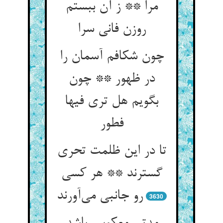
مرا ** ز آن ببستم
روزن فانی سرا
چون شکافم آسمان را
در ظهور ** چون
بگویم هل تری فیها
فطور
تا در این ظلمت تحری
گسترند ** هر کسی
رو جانبی می‌‌آورند
3630