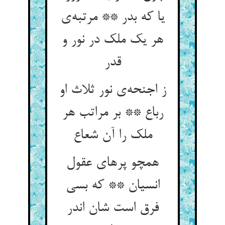
یا که بدر ** مرتبه‌‌ی
هر یک ملک در نور و
قدر
ز اجنحه‌‌ی نور ثلاث او
رباع ** بر مراتب هر
همچو پرهای عقول
انسیان ** که بسی
فرق است شان اندر