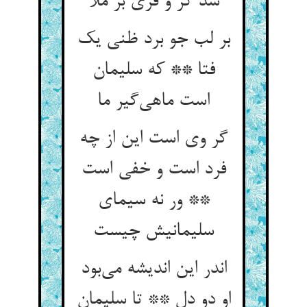
شد کر و فری بر ملا
بر لب جو برد ظنی یک
فتا ** که سلیمان
است ماهی‌‌گیر ما
گر وی است این از چه
فرد است و خفی است
** ور نه سیمای
اندر این اندیشه می‌‌بود
او دو دل ** تا سلیمان