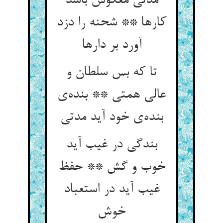
مدتی معکوس باشد
کارها ** شحنه را دزد
آورد بر دارها
تا که بس سلطان و
عالی همتی ** بنده‌‌ی
بندگی در غیب آید
خوب و گش ** حفظ
غیب آید در استعباد