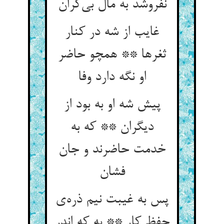
غایب از شه در کنار
ثغرها ** همچو حاضر
او نگه دارد وفا
پیش شه او به بود از
دیگران ** که به
خدمت حاضرند و جان
پس به غیبت نیم ذره‌‌ی
حفظ کار ** به که اندر