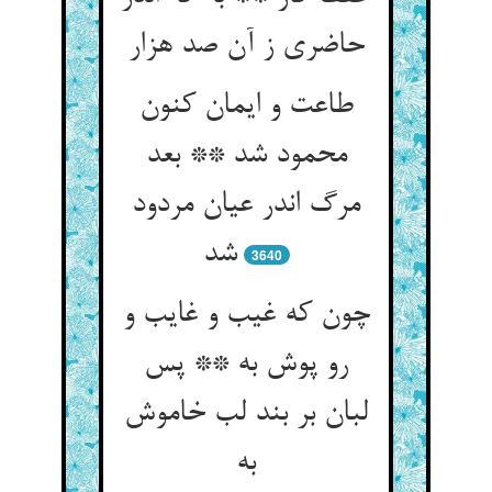
حاضری ز آن صد هزار
طاعت و ایمان کنون
محمود شد ** بعد
مرگ اندر عیان مردود
شد
3640
چون که غیب و غایب و
رو پوش به ** پس
لبان بر بند لب خاموش