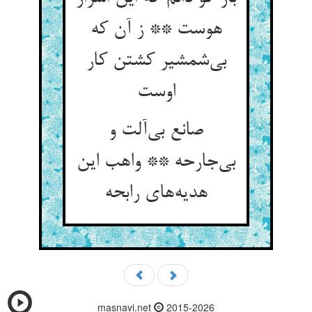
هوست ** ز آن که
بی‌‌شمشیر کشتن کار
صانع بی‌‌آلت و
بی‌‌جارحه ** واهب این
masnavi.net
2015-2026