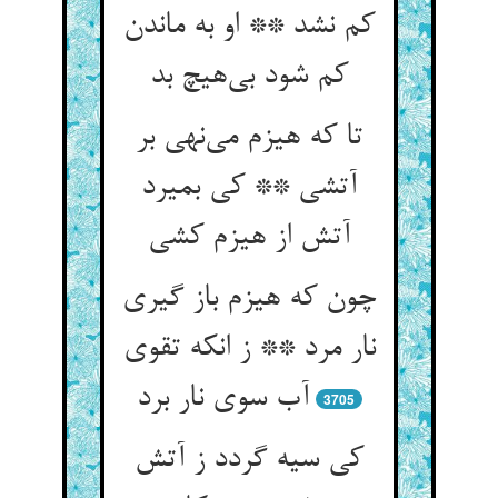
کم نشد ** او به ماندن
کم شود بی‌‌هیچ بد
تا که هیزم می‌‌نهی بر
آتشی ** کی بمیرد
چون که هیزم باز گیری
نار مرد ** ز انکه تقوی
آب سوی نار برد
3705
کی سیه گردد ز آتش