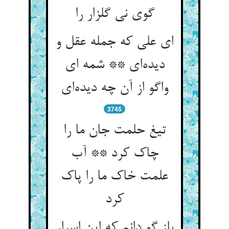
گوی نی گلزار را
ای علی که جمله عقل و
دیده‌‌ای ** شمه ای
3745
تیغ حلمت جان ما را
چاک کرد ** آب
علمت خاک ما را پاک
کرد
باز گو دانم که این اسرار