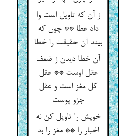
ز آن که تاویل است وا
داد عطا ** چون که
بیند آن حقیقت را خطا
آن خطا دیدن ز ضعف
عقل اوست ** عقل
کل مغز است و عقل
خویش را تاویل کن نه
اخبار را ** مغز را بد