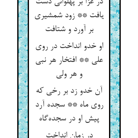
در غزا بر پهلوانی دست
یافت ** زود شمشیری
او خدو انداخت در روی
علی ** افتخار هر نبی
آن خدو زد بر رخی که
روی ماه ** سجده آرد
در زمان انداخت