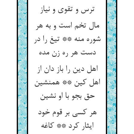
ترس و تقوی و نیاز
مال تخم است و به هر
شوره منه ** تیغ را در
اهل دین را باز دان از
اهل کین ** همنشین
هر کسی بر قوم خود
ایثار کرد ** کاغه