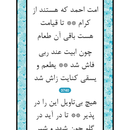
امت احمد که هستند از
کرام ** تا قیامت
چون ابیت عند ربی
فاش شد ** یطعم و
یسقی کنایت زاش شد
3740
هیچ بی‌‌تاویل این را در
پذیر ** تا در آید در
گلو چون شهد و شیر