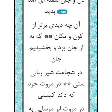
دل و جان شعله ای آمد
پدید
3730
آن چه دیدی برتر از
کون و مکان ** که به
از جان بود و بخشیدیم
در شجاعت شیر ربانی
ستی ** در مروت خود
در مروت ابر موسایی به