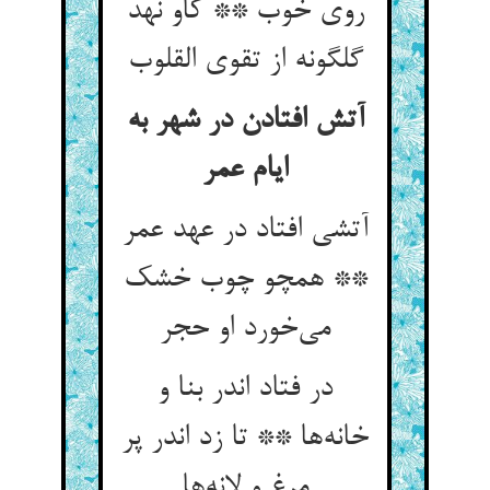
روی خوب ** کاو نهد
آتش افتادن در شهر به
ایام عمر
آتشی افتاد در عهد عمر
** همچو چوب خشک
می‌‌خورد او حجر
در فتاد اندر بنا و
خانه‌‌ها ** تا زد اندر پر
مرغ و لانه‌‌ها