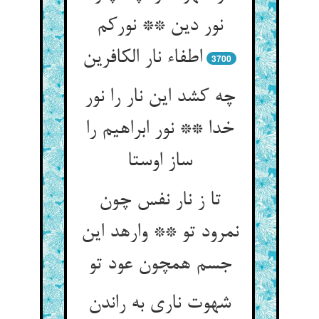
نور دین ** نورکم
3700
چه کشد این نار را نور
خدا ** نور ابراهیم را
ساز اوستا
تا ز نار نفس چون
نمرود تو ** وارهد این
جسم همچون عود تو
شهوت ناری به راندن