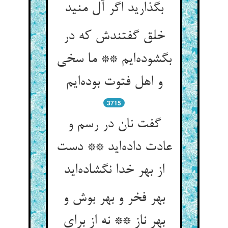
بگذارید اگر آل منید
خلق گفتندش که در
بگشوده‌‌ایم ** ما سخی
3715
گفت نان در رسم و
عادت داده‌‌اید ** دست
از بهر خدا نگشاده‌‌اید
بهر فخر و بهر بوش و
بهر ناز ** نه از برای