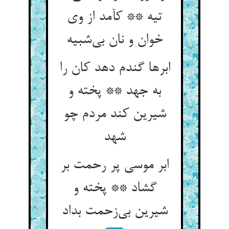
تیه ** کآمد از وی
ابرها گندم دهد کان را
به جهد ** پخته و
شیرین کند مردم چو
شهد
ابر موسی پر رحمت بر
گشاد ** پخته و
شیرین بی‌‌زحمت بداد