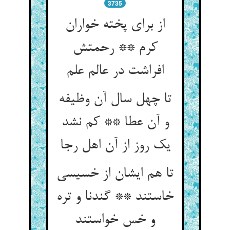
3735
از برای پخته خواران
کرم ** رحمتش
تا چهل سال آن وظیفه
و آن عطا ** کم نشد
یک روز از آن اهل رجا
تا هم ایشان از خسیسی
خاستند ** گندنا و تره
و خس خواستند