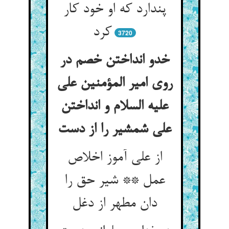
پندارد که او خود کار
کرد
3720
خدو انداختن خصم در
روی امیر المؤمنین علی
علیه السلام و انداختن
از علی آموز اخلاص
عمل ** شیر حق را