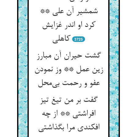
شمشیر آن علی **
کرد او اندر غزایش
3725
گشت حیران آن مبارز
زین عمل ** وز نمودن
گفت بر من تیغ تیز
افراشتی ** از چه