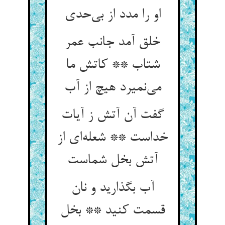
خلق آمد جانب عمر
شتاب ** کاتش ما
گفت آن آتش ز آیات
خداست ** شعله‌‌ای از
آب بگذارید و نان
قسمت کنید ** بخل