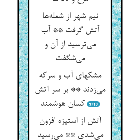
نیم شهر از شعله‌‌ها
آتش گرفت ** آب
می‌‌ترسید از آن و
مشکهای آب و سرکه
می‌‌زدند ** بر سر آتش
کسان هوشمند
3710
آتش از استیزه افزون
می‌‌شدی ** می‌‌رسید