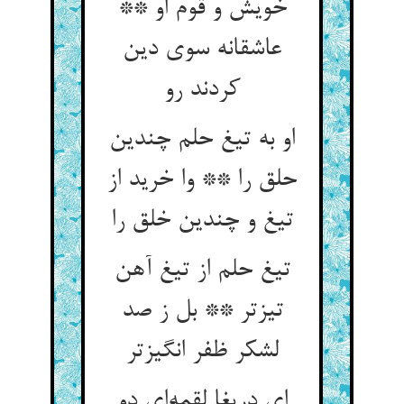
خویش و قوم او **
عاشقانه سوی دین
کردند رو
او به تیغ حلم چندین
حلق را ** وا خرید از
تیغ و چندین خلق را
تیغ حلم از تیغ آهن
تیزتر ** بل ز صد
لشکر ظفر انگیزتر
ای دریغا لقمه‌‌ای دو