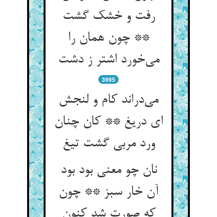
رفت و خشک گشت
** چون همان را
3995
می‌‌دراند کام و لنجش
ای دریغ ** کان چنان
نان چو معنی بود بود
آن خار سبز ** چون
که صورت شد کنون