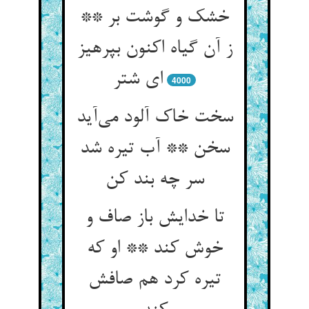
خشک و گوشت بر **
ز آن گیاه اکنون بپرهیز
ای شتر
4000
سخت خاک آلود می‌‌آید
سخن ** آب تیره شد
تا خدایش باز صاف و
خوش کند ** او که
تیره کرد هم صافش