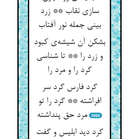
سازی نقاب ** زرد
بشکن آن شیشه‌‌ی کبود
و زرد را ** تا شناسی
گرد را و مرد را
گرد فارس گرد سر
افراشته ** گرد را تو
3960
گرد دید ابلیس و گفت