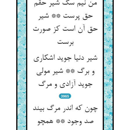
من نیم سگ شیر حقم
حق پرست ** شیر
حق آن است کز صورت
شیر دنیا جوید اشکاری
و برگ ** شیر مولی
3965
چون که اندر مرگ بیند
صد وجود ** همچو