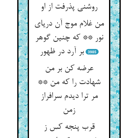
روشنی پذرفت از او
من غلام موج آن دریای
نور ** که چنین گوهر
بر آرد در ظهور
3985
عرضه کن بر من
شهادت را که من **
مر ترا دیدم سرافراز
قرب پنجه کس ز