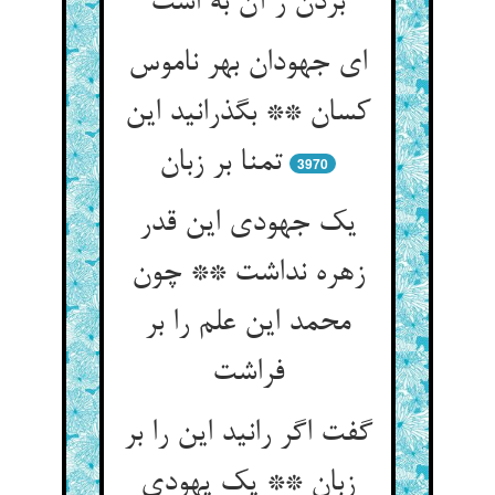
ای جهودان بهر ناموس
کسان ** بگذرانید این
3970
یک جهودی این قدر
زهره نداشت ** چون
محمد این علم را بر
گفت اگر رانید این را بر
زبان ** یک یهودی