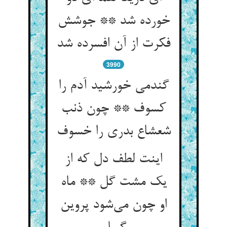
خورده شد ** جوشش
فکرت از آن افسرده شد
3990
گندمی خورشید آدم را
کسوف ** چون ذنب
اینت لطف دل که از
یک مشت گل ** ماه
او چون می‌‌شود پروین