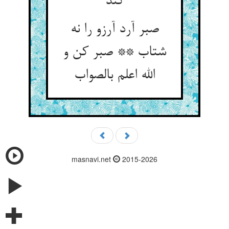
کند
صبر آرد آرزو را نه
شتاب ** صبر کن و
masnavi.net
2015-2026