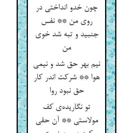
چون خدو انداختی در
روی من ** نفس
جنبید و تبه شد خوی
نیم بهر حق شد و نیمی
هوا ** شرکت اندر کار
حق نبود روا
تو نگاریده‌‌ی کف
مولاستی ** آن حقی