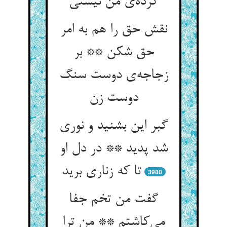
نقش حق را هم به امر
حق شکن ** بر
زجاجه‌‌ی دوست سنگ
گبر این بشنید و نوری
شد پدید ** در دل او
تا که زناری برید
3980
گفت من تخم جفا
می‌‌کاشتم ** من ترا