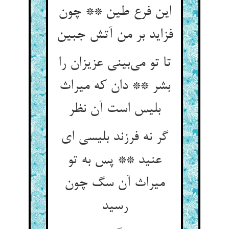
این فرع طین ** چون
تا تو می‌‌بینی عزیزان را
بشر ** دان که میراث
بلیس است آن نظر
گر نه فرزند بلیسی ای
عنید ** پس به تو
میراث آن سگ چون
رسید