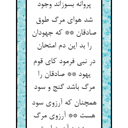
پروانه بسوزاند وجود
شد هوای مرگ طوق
صادقان ** که جهودان
در نبی فرمود کای قوم
یهود ** صادقان را
مرگ باشد گنج و سود
همچنان که آرزوی سود
هست ** آرزوی مرگ