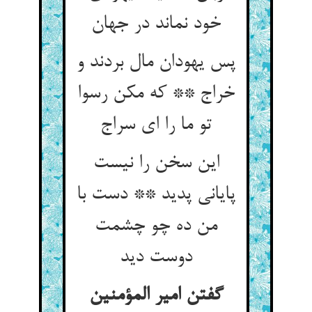
پس یهودان مال بردند و
خراج ** که مکن رسوا
این سخن را نیست
پایانی پدید ** دست با
من ده چو چشمت
دوست دید
گفتن امیر المؤمنین