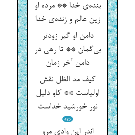
بنده‌‌ی خدا ** مرده او
زین عالم و زنده‌‌ی خدا
دامن او گیر زودتر
بی‌‌گمان ** تا رهی در
کيف مد الظل نقش
اولیاست ** کاو دلیل
425
اندر این وادی مرو