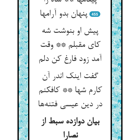
پیغامها ** شاه را
پنهان بدو آرامها
455
پیش او بنوشت شه
کای مقبلم ** وقت
گفت اینک اندر آن
کارم شها ** کافکنم
در دین عیسی فتنه‌‌ها
بیان دوازده سبط از
نصارا