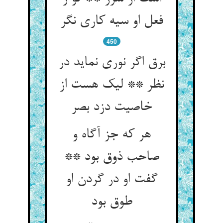
فعل او سیه کاری نگر
450
برق اگر نوری نماید در
نظر ** لیک هست از
خاصیت دزد بصر
هر که جز آگاه و
صاحب ذوق بود **
گفت او در گردن او
طوق بود