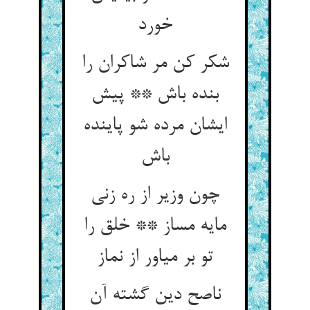
خورد
شکر کن مر شاکران را
بنده باش ** پیش
ایشان مرده شو پاینده
چون وزیر از ره زنی
مایه مساز ** خلق را
تو بر میاور از نماز
ناصح دین گشته آن