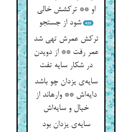
او ** ترکشش خالی
شود از جستجو
420
ترکش عمرش تهی شد
عمر رفت ** از دویدن
سایه‌‌ی یزدان چو باشد
دایه‌‌اش ** وارهاند از
سایه‌‌ی یزدان بود