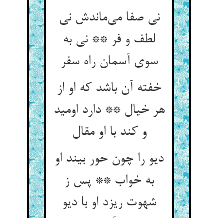
نی صفا می‌‌ماندش نی
لطف و فر ** نی به
سوی آسمان راه سفر
خفته آن باشد که او از
هر خیال ** دارد اومید
دیو را چون حور بیند او
به خواب ** پس ز
شهوت ریزد او با دیو