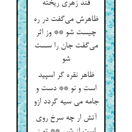
ظاهرش می‌‌گفت در ره
چیست شو ** وز اثر
می‌‌گفت جان را سست
شو
ظاهر نقره گر اسپید
است و نو ** دست و
جامه می سیه گردد ازو
آتش ار چه سرخ روی
است از شرر ** تو ز