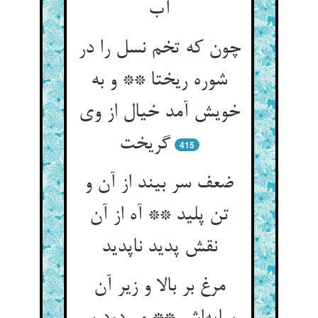
چون که تخم نسل را در
شوره ریختا ** و به
خویش آمد خیال از وی
415
ضعف سر بیند از آن و
تن پلید ** آه از آن
نقش پدید ناپدید
مرغ بر بالا و زیر آن