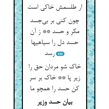
چون کنی بر بی‌‌جسد
مکر و حسد ** ز آن
حسد دل را سیاهیها
رسد
435
خاک شو مردان حق را
زیر پا ** خاک بر سر
کن حسد را همچو ما
بیان حسد وزیر