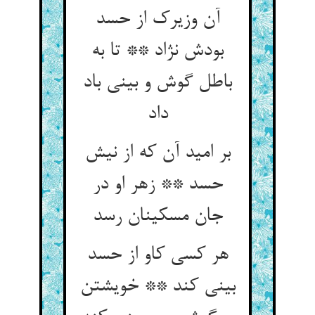
آن وزیرک از حسد
بودش نژاد ** تا به
باطل گوش و بینی باد
داد
بر امید آن که از نیش
حسد ** زهر او در
جان مسکینان رسد
هر کسی کاو از حسد
بینی کند ** خویشتن