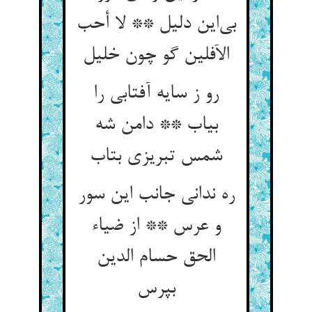
بی‌‌این دلیل ** لا أحب
رو ز سایه آفتابی را
بیاب ** دامن شه
ره ندانی جانب این سور
و عرس ** از ضیاء
الحق حسام الدین