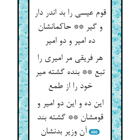
قوم عیسی را بد اندر دار
و گیر ** حاکمانشان
ده امیر و دو امیر
هر فریقی مر امیری را
تبع ** بنده گشته میر
این ده و این دو امیر و
قومشان ** گشته بند
460