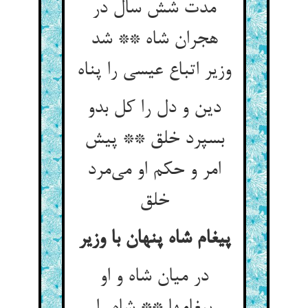
مدت شش سال در
هجران شاه ** شد
دین و دل را کل بدو
بسپرد خلق ** پیش
امر و حکم او می‌‌مرد
پیغام شاه پنهان با وزیر
در میان شاه و او