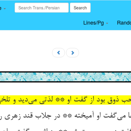
le
Search
Lines/Pg
Rand
ب ذوق بود از گفت او ** لذتی می‌‌دید و تلخ