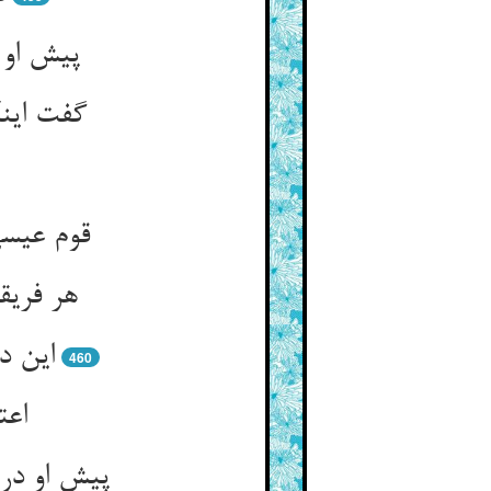
گفت اینک
قوم عیسی 
460
اعت
پیش او در