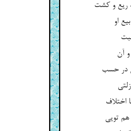
یع او