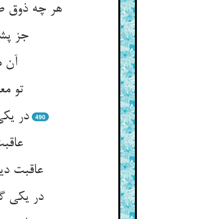
جز پشی
490