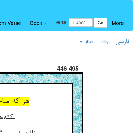
om Verse
Book
More
Verse:
Go
فارسی
Türkçe
English
446-495
هر که صاح