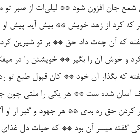
شمع جان افزون شود ** لیلی‌‌ات از صبر تو 
کرد و خوش آن را بگیر ** خویشتن را در میف
ته که بگذار آن خود ** کان قبول طبع تو ر
کی گفته میسر آن بود ** که حیات دل غذای 