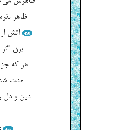
ظاهرش می‌‌گ
ظاهر نقره
آتش ار 
450
برق اگر
هر که جز 
د
455