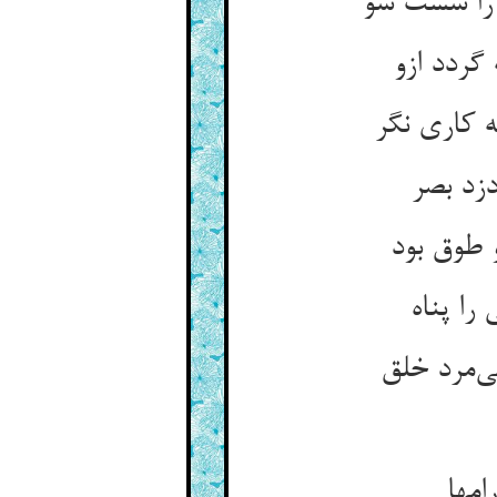
 را سست شو
گردد ازو
 کاری نگر
زد بصر
 طوق بود
امها