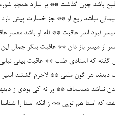
مانی نباشد ریع او ** جز خسارت پیش نارد ب