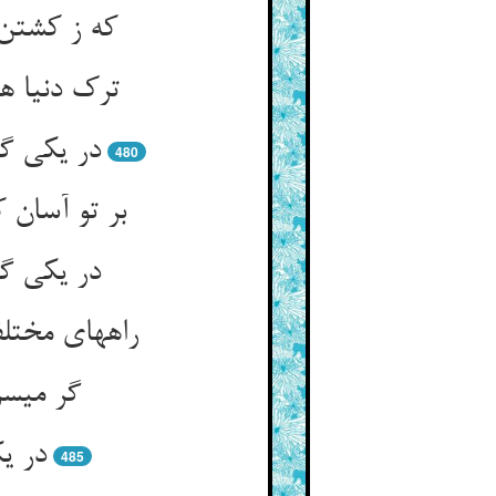
که ز کشتن 
480
بر تو آسان 
در یکی گف
در ی
485