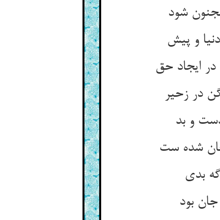
مجنون شود
گن در زحیر
دست و بد
جان بود