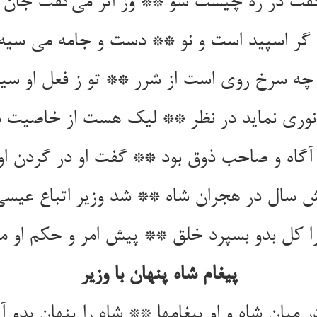
فت در ره چیست شو ** وز اثر می‌‌گفت جان
 گر اسپید است و نو ** دست و جامه می سیه 
چه سرخ روی است از شرر ** تو ز فعل او سیه
 نوری نماید در نظر ** لیک هست از خاصیت د
آگاه و صاحب ذوق بود ** گفت او در گردن او
پیغام شاه پنهان با وزیر
ر میان شاه و او پیغامها ** شاه را پنهان بدو آر