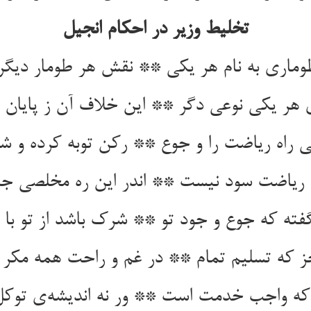
تخلیط وزیر در احکام انجیل
 هر یکی نوعی دگر ** این خلاف آن ز پایان ت
فته که جوع و جود تو ** شرک باشد از تو با م