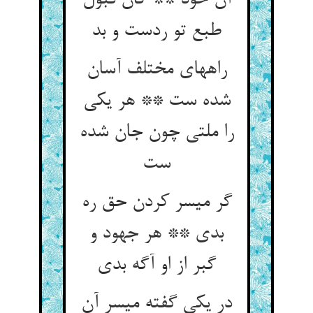
آن خود ** کان قبول
طبع تو ردست و بد
راههای مختلف آسان
شده ست ** هر یکی
را ملتی چون جان شده
گر میسر کردن حق ره
بدی ** هر جهود و
در یکی گفته میسر آن