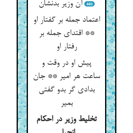
460
اعتماد جمله بر گفتار او
** اقتدای جمله بر
رفتار او
پیش او در وقت و
ساعت هر امیر ** جان
بدادی گر بدو گفتی
بمیر
تخلیط وزیر در احکام