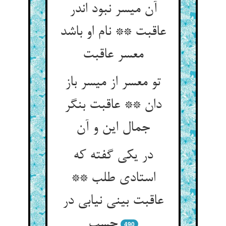
آن میسر نبود اندر
عاقبت ** نام او باشد
تو معسر از میسر باز
دان ** عاقبت بنگر
در یکی گفته که
استادی طلب **
عاقبت بینی نیابی در
490