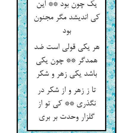
یک چون بود ** این
کی اندیشد مگر مجنون
بود
هر یکی قولی است ضد
همدگر ** چون یکی
باشد یکی زهر و شکر
تا ز زهر و از شکر در
نگذری ** کی تو از