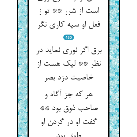
است از شرر ** تو ز
فعل او سیه کاری نگر
450
برق اگر نوری نماید در
نظر ** لیک هست از
خاصیت دزد بصر
هر که جز آگاه و
صاحب ذوق بود **
گفت او در گردن او
طوق بود