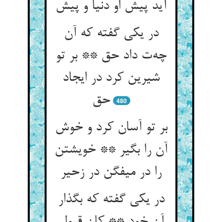
در یکی گفته که آن
چه‌‌ت داد حق ** بر تو
شیرین کرد در ایجاد
480
بر تو آسان کرد و خوش
آن را بگیر ** خویشتن
را در میفگن در زحیر
در یکی گفته که بگذار