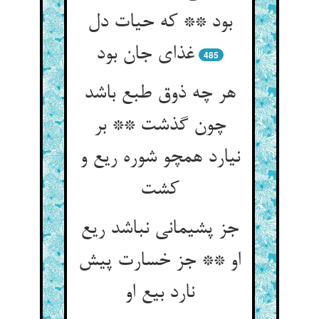
بود ** که حیات دل
غذای جان بود
485
هر چه ذوق طبع باشد
چون گذشت ** بر
نیارد همچو شوره ریع و
جز پشیمانی نباشد ریع
او ** جز خسارت پیش
نارد بیع او