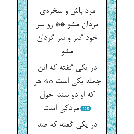
مرد باش و سخره‌‌ی
مردان مشو ** رو سر
خود گیر و سر گردان
مشو
در یکی گفته که این
جمله یکی است ** هر
که او دو بیند احول
495
در یکی گفته که صد