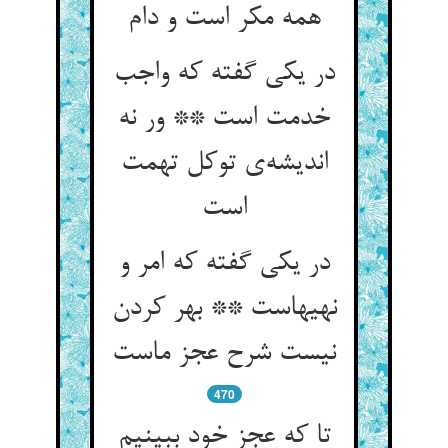
در یکی گفته که واجب
خدمت است ** ور نه
اندیشه‌‌ی توکل تهمت
در یکی گفته که امر و
نهیهاست ** بهر کردن
470
تا که عجز خود ببینیم