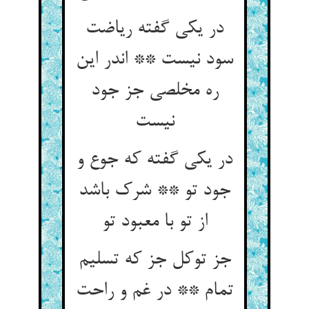
در یکی گفته ریاضت
سود نیست ** اندر این
ره مخلصی جز جود
در یکی گفته که جوع و
جود تو ** شرک باشد
از تو با معبود تو
جز توکل جز که تسلیم
تمام ** در غم و راحت