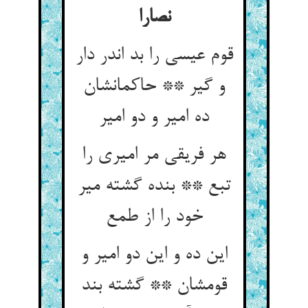
نصارا
قوم عیسی را بد اندر دار
و گیر ** حاکمانشان
ده امیر و دو امیر
هر فریقی مر امیری را
تبع ** بنده گشته میر
این ده و این دو امیر و
قومشان ** گشته بند