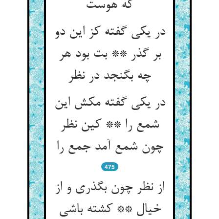
در یکی گفته کز این دو
بر گذر ** بت بود هر
چه بگنجد در نظر
در یکی گفته مکش این
شمع را ** کین نظر
چون شمع آمد جمع را
475
از نظر چون بگذری و از
خیال ** کشته باشی