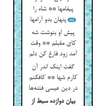
پیغامها ** شاه را
پنهان بدو آرامها
455
پیش او بنوشت شه
کای مقبلم ** وقت
گفت اینک اندر آن
کارم شها ** کافکنم
در دین عیسی فتنه‌‌ها
بیان دوازده سبط از