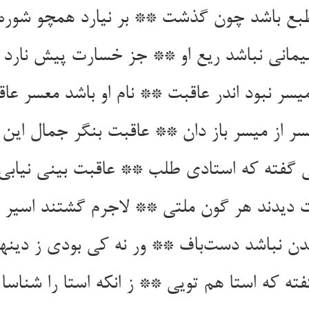
مانی نباشد ریع او ** جز خسارت پیش نارد ب