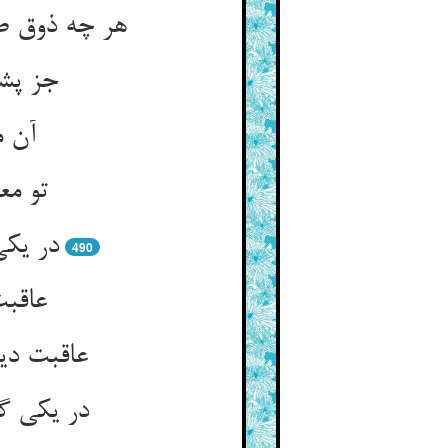
جز پشی
490