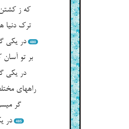
که ز کشتن 
480
بر تو آسان 
در یکی گف
در ی
485