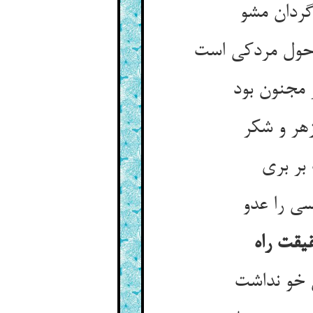
گردان مشو
 مجنون بود
هر و شکر
سی را عدو
یقت راه