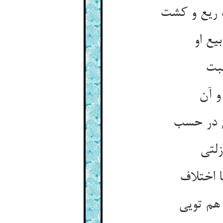
یع او