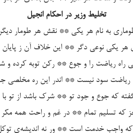
تخلیط وزیر در احکام انجیل
 هر یکی نوعی دگر ** این خلاف آن ز پایان ت
فته که جوع و جود تو ** شرک باشد از تو با م