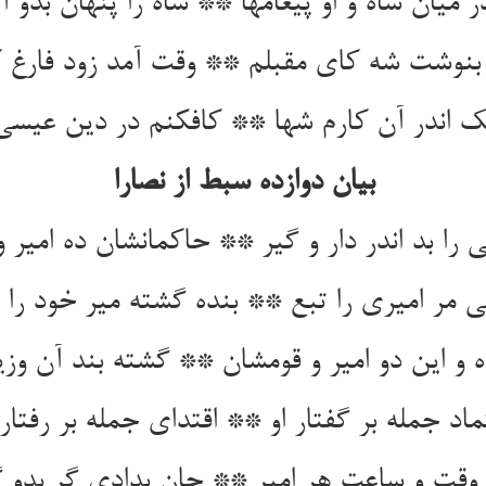
ر میان شاه و او پیغامها ** شاه را پنهان بدو آر
 اندر آن کارم شها ** کافکنم در دین عیسی ف
بیان دوازده سبط از نصارا
را بد اندر دار و گیر ** حاکمانشان ده امیر و
ماد جمله بر گفتار او ** اقتدای جمله بر رفتار 
 وقت و ساعت هر امیر ** جان بدادی گر بدو گ