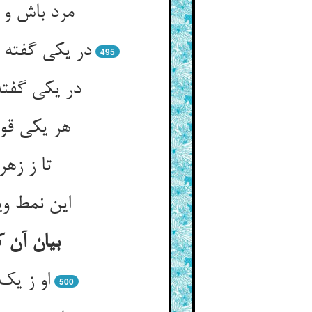
مرد باش و 
495
در یکی گفته
هر یکی قو
این نمط وی
بیان آن 
500