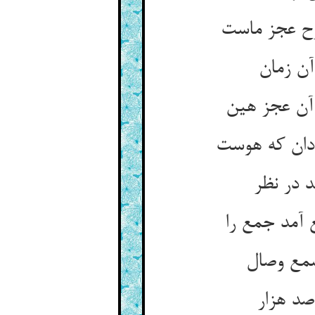
 در نظر
آمد جمع را
صد هزار