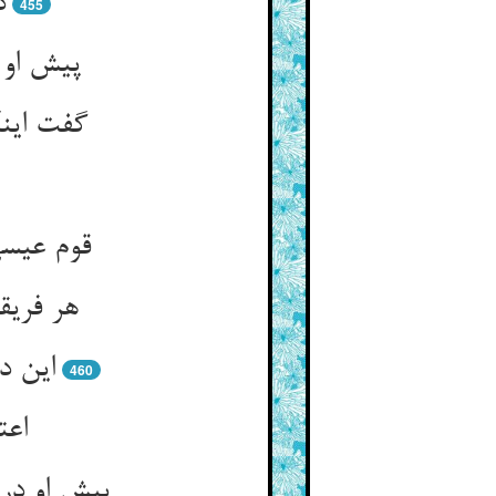
د
455
گفت اینک
قوم عیسی 
460
اعت
پیش او در