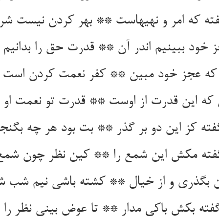
فته کز این دو بر گذر ** بت بود هر چه بگنجد
فته مکش این شمع را ** کین نظر چون شمع 
فته بکش باکی مدار ** تا عوض بینی نظر را 