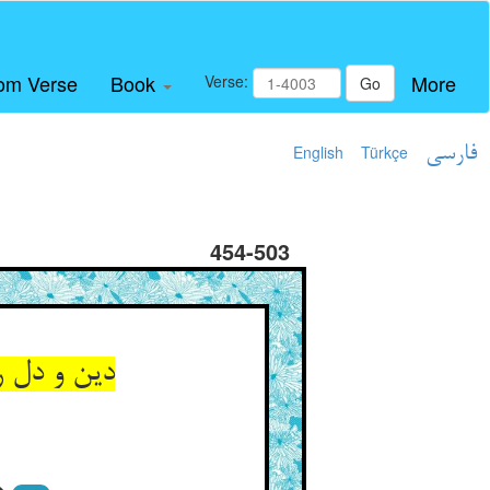
om Verse
Book
More
Verse:
Go
فارسی
Türkçe
English
454-503