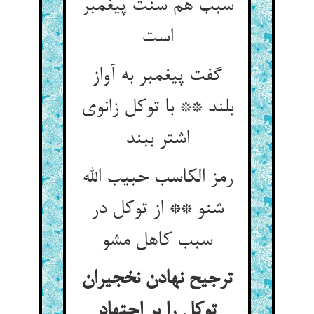
سبب هم سنت پیغمبر
گفت پیغمبر به آواز
بلند ** با توکل زانوی
اشتر ببند
رمز الکاسب حبیب الله
شنو ** از توکل در
سبب کاهل مشو
ترجیح نهادن نخجیران
توکل را بر اجتهاد