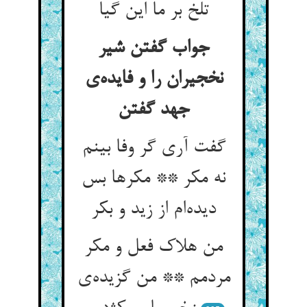
تلخ بر ما این گیا
جواب گفتن شیر
نخجیران را و فایده‌‌ی
گفت آری گر وفا بینم
نه مکر ** مکرها بس
دیده‌‌ام از زید و بکر
من هلاک فعل و مکر
مردمم ** من گزیده‌‌ی