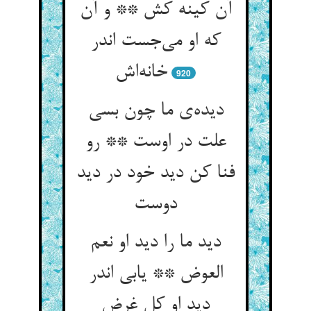
آن کینه کش ** و آن
که او می‌‌جست اندر
920
دیده‌‌ی ما چون بسی
علت در اوست ** رو
فنا کن دید خود در دید
دید ما را دید او نعم
العوض ** یابی اندر