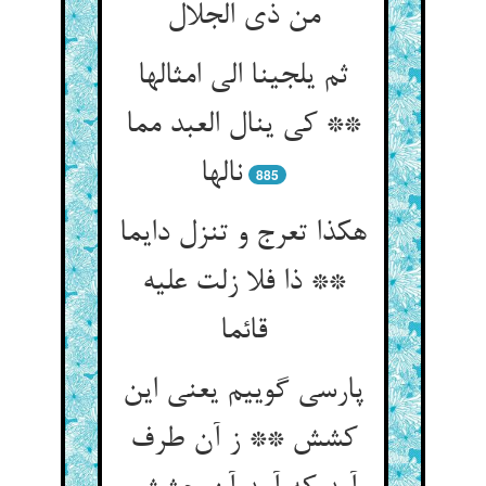
ثم یلجینا الی امثالها
** کی ینال العبد مما
نالها
885
هکذا تعرج و تنزل دایما
** ذا فلا زلت علیه
قائما
پارسی گوییم یعنی این
کشش ** ز آن طرف