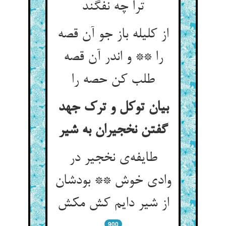
ترا چه نفگند
از کلیله باز جو آن قصه
را ** و اندر آن قصه
طلب کن حصه را
بیان توکل و ترک جهد
گفتن نخجیران به شیر
طایفه‌‌ی نخجیر در
وادی خوش ** بودشان
900