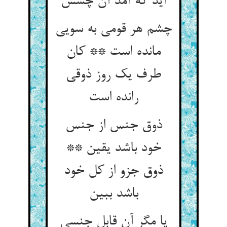
چشم هر قومی به سویی
مانده است ** کان
طرف یک روز ذوقی
ذوق جنس از جنس
خود باشد یقین **
ذوق جزو از کل خود
یا مگر آن قابل جنسی