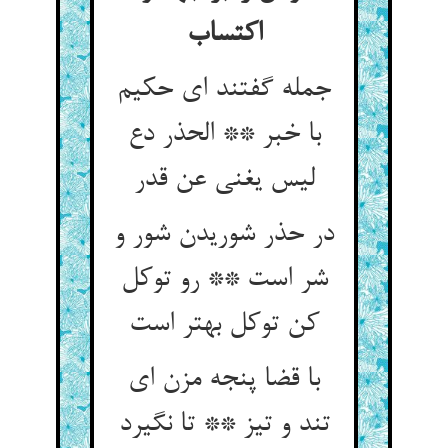
جمله گفتند ای حکیم
با خبر ** الحذر دع
لیس یغنی عن قدر
در حذر شوریدن شور و
شر است ** رو توکل
با قضا پنجه مزن ای
تند و تیز ** تا نگیرد