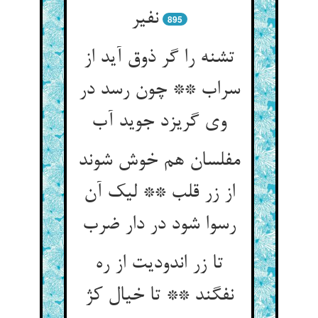
نفیر
895
تشنه را گر ذوق آید از
سراب ** چون رسد در
مفلسان هم خوش شوند
از زر قلب ** لیک آن
تا زر اندودیت از ره
نفگند ** تا خیال کژ