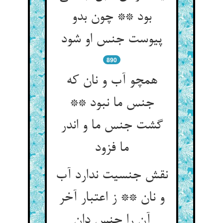
بود ** چون بدو
پیوست جنس او شود
890
همچو آب و نان که
جنس ما نبود **
گشت جنس ما و اندر
ما فزود
نقش جنسیت ندارد آب
و نان ** ز اعتبار آخر