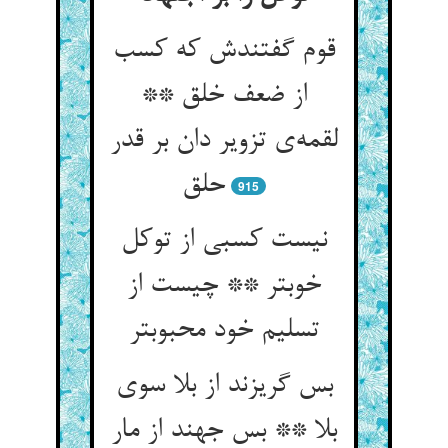
قوم گفتندش که کسب
از ضعف خلق **
لقمه‌‌ی تزویر دان بر قدر
915
نیست کسبی از توکل
خوبتر ** چیست از
تسلیم خود محبوبتر
بس گریزند از بلا سوی
بلا ** بس جهند از مار