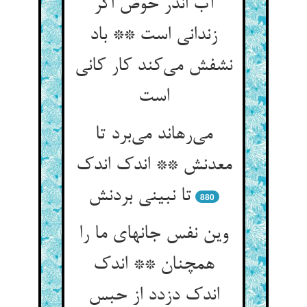
آب اندر حوض اگر
زندانی است ** باد
نشفش می‌‌کند کار کانی
می‌‌رهاند می‌‌برد تا
معدنش ** اندک اندک
880
وین نفس جانهای ما را
همچنان ** اندک
اندک دزدد از حبس