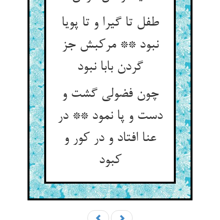
طفل تا گیرا و تا پویا
نبود ** مرکبش جز
گردن بابا نبود
چون فضولی گشت و
دست و پا نمود ** در
عنا افتاد و در کور و
کبود