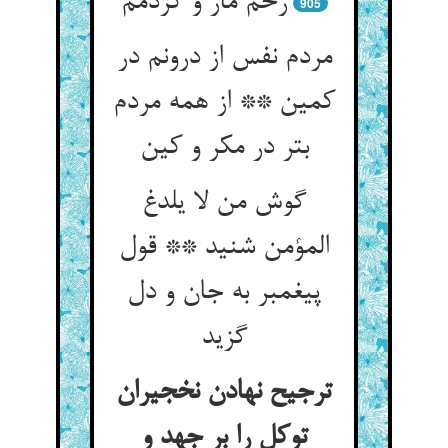
905
مردم نفس از درونم در
کمین ** از همه مردم
گوش من لا یلدغ
المؤمن شنید ** قول
پیغمبر به جان و دل
گزید
ترجیح نهادن نخجیران
توکل را بر جهد و