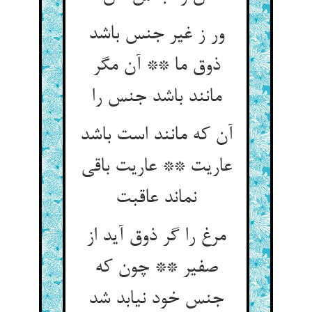
ور ز غیر جنس باشد
ذوق ما ** آن مگر
مانند باشد جنس را
آن که مانند است باشد
عاریت ** عاریت باقی
مرغ را گر ذوق آید از
صفیر ** چون که
جنس خود نیابد شد