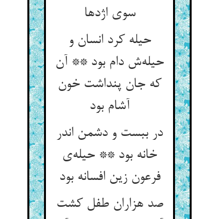
سوی اژدها
حیله کرد انسان و
حیله‌‌ش دام بود ** آن
که جان پنداشت خون
آشام بود
در ببست و دشمن اندر
خانه بود ** حیله‌‌ی
فرعون زین افسانه بود
صد هزاران طفل کشت