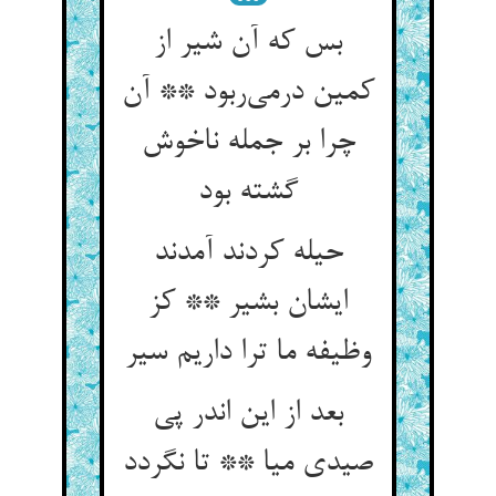
بس که آن شیر از
کمین درمی‌‌ربود ** آن
چرا بر جمله ناخوش
گشته بود
حیله کردند آمدند
ایشان بشیر ** کز
وظیفه ما ترا داریم سیر
بعد از این اندر پی
صیدی میا ** تا نگردد