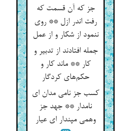
جز که آن قسمت که
رفت اندر ازل ** روی
جمله افتادند از تدبیر و
کار ** ماند کار و
حکم‌‌های کردگار
کسب جز نامی مدان ای
نامدار ** جهد جز
وهمی مپندار ای عیار