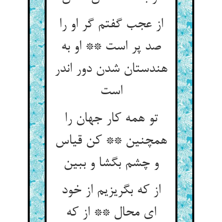
از عجب گفتم گر او را
صد پر است ** او به
هندستان شدن دور اندر
تو همه کار جهان را
همچنین ** کن قیاس
از که بگریزیم از خود
ای محال ** از که