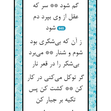
گم شود ** سر که
عقل از وی بپرد دم
شود
945
ز آن که بی‌‌شکری بود
شوم و شنار ** می‌‌برد
بی‌‌شکر را در قعر نار
گر توکل می‌‌کنی در کار
کن ** کشت کن پس