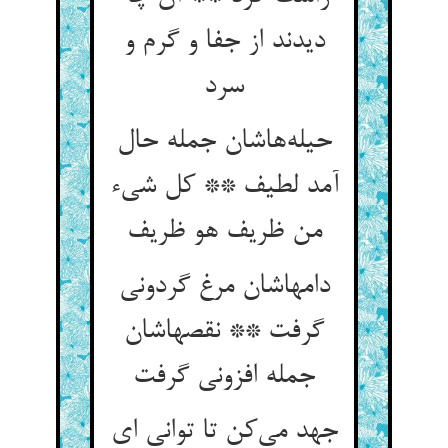
دیدند از جفا و گرم و
سرد
حیله‌‌هاشان جمله حال
آمد لطیف ** کل شی‌‌ء
دامهاشان مرغ گردونی
گرفت ** نقصهاشان
جهد می‌‌کن تا توانی ای