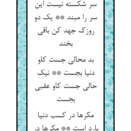
سر شکسته نیست این
سر را مبند ** یک دو
روزک جهد کن باقی
بخند
بد محالی جست کاو
دنیا بجست ** نیک
حالی جست کاو عقبی
مکرها در کسب دنیا
بارد است ** مکرها در