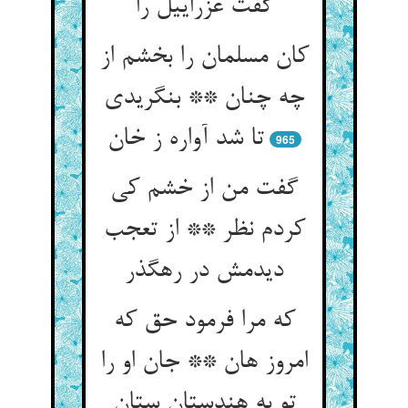
گفت عزراییل را
کان مسلمان را بخشم از
چه چنان ** بنگریدی
965
گفت من از خشم کی
کردم نظر ** از تعجب
دیدمش در رهگذر
که مرا فرمود حق که
امروز هان ** جان او را