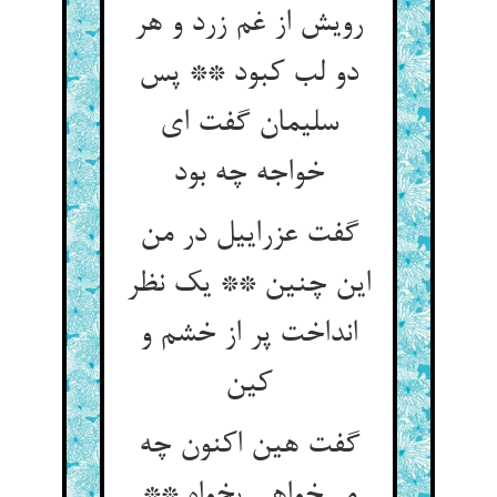
رویش از غم زرد و هر
دو لب کبود ** پس
سلیمان گفت ای
خواجه چه بود
گفت عزراییل در من
این چنین ** یک نظر
انداخت پر از خشم و
گفت هین اکنون چه
می‌‌خواهی بخواه **