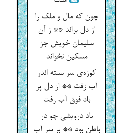
985
چون که مال و ملک را
از دل براند ** ز آن
سلیمان خویش جز
مسکین نخواند
کوزه‌‌ی سر بسته اندر
آب زفت ** از دل پر
باد درویشی چو در
باطن بود ** بر سر آب