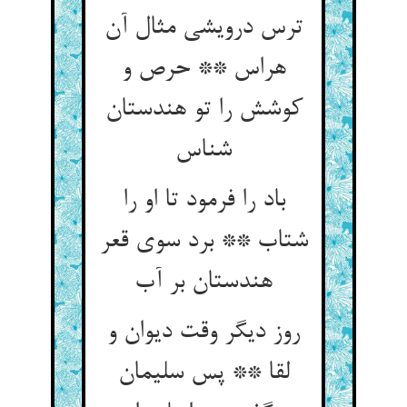
ترس درویشی مثال آن
هراس ** حرص و
کوشش را تو هندستان
باد را فرمود تا او را
شتاب ** برد سوی قعر
روز دیگر وقت دیوان و
لقا ** پس سلیمان