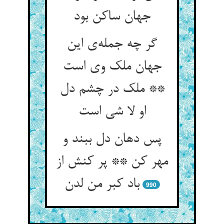
جهان ساکن بود
گر چه جمله‌‌ی این
جهان ملک وی است
** ملک در چشم دل
پس دهان دل ببند و
مهر کن ** پر کنش از
990