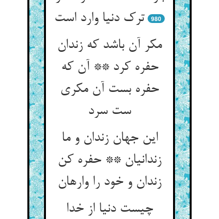
980
مکر آن باشد که زندان
حفره کرد ** آن که
حفره بست آن مکری
ست سرد
این جهان زندان و ما
زندانیان ** حفره کن
چیست دنیا از خدا