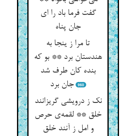
گفت فرما باد را ای
تا مرا ز ینجا به
هندستان برد ** بو که
بنده کان طرف شد
جان برد
960
نک ز درویشی گریزانند
خلق ** لقمه‌‌ی حرص