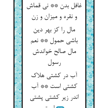
غافل بدن ** نی قماش
مال را کز بهر دین
باشی حمول ** نعم
مال صالح خواندش
آب در کشتی هلاک
کشتی است ** آب
اندر زیر کشتی پشتی