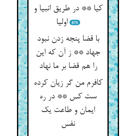
کیا ** در طریق انبیا و
اولیا
975
با قضا پنجه زدن نبود
جهاد ** ز آن که این
را هم قضا بر ما نهاد
کافرم من گر زیان کرده
ست کس ** در ره
ایمان و طاعت یک