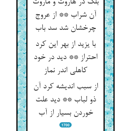
بلک در هاروت و ماروت
آن شراب ** از عروج
چرخشان شد سد باب
با یزید از بهر این کرد
احتراز ** دید در خود
کاهلی اندر نماز
از سبب اندیشه کرد آن
ذو لباب ** دید علت
خوردن بسیار از آب
1700