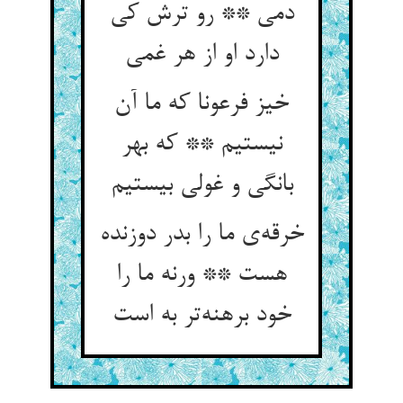
دمی ** رو ترش کی
دارد او از هر غمی
خیز فرعونا که ما آن
نیستیم ** که بهر
بانگی و غولی بیستیم
خرقه‌ی ما را بدر دوزنده
هست ** ورنه ما را
خود برهنه‌تر به است