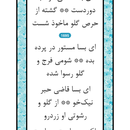
دوردست ** گشته از
حرص گلو ماخوذ شست
1695
ای بسا مستور در پرده
بده ** شومی فرج و
گلو رسوا شده
ای بسا قاضی حبر
نیک‌خو ** از گلو و
رشوتی او زردرو