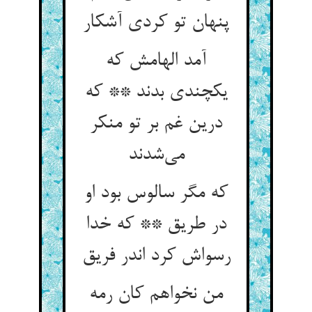
پنهان تو کردی آشکار
آمد الهامش که
یکچندی بدند ** که
درین غم بر تو منکر
می‌شدند
که مگر سالوس بود او
در طریق ** که خدا
رسواش کرد اندر فریق
من نخواهم کان رمه