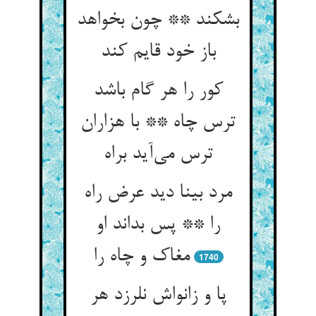
بشکند ** چون بخواهد
باز خود قایم کند
کور را هر گام باشد
ترس چاه ** با هزاران
ترس می‌آید براه
مرد بینا دید عرض راه
را ** پس بداند او
مغاک و چاه را
1740
پا و زانواش نلرزد هر