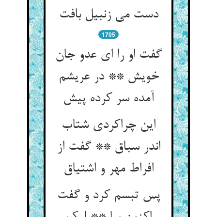
دست می زنبیل بافت
1705
گفت او را ای عدو جان
خویش ** در عریشم
آمده سر کرده پیش
این چراکردی شتاب
اندر سباق ** گفت از
افراط مهر و اشتیاق
پس تبسم کرد و گفت