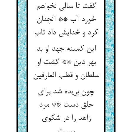
گفت تا سالی نخواهم
خورد آب ** آنچنان
کرد و خدایش داد تاب
این کمینه جهد او بد
بهر دین ** گشت او
سلطان و قطب العارفین
چون بریده شد برای
حلق دست ** مرد
زاهد را در شکوی
ببست