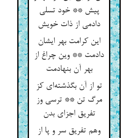
پیش ** خود تسلی
دادمی از ذات خویش
این کرامت بهر ایشان
دادمت ** وین چراغ از
بهر آن بنهادمت
تو از آن بگذشته‌ای کز
مرگ تن ** ترسی وز
تفریق اجزای بدن
وهم تفریق سر و پا از