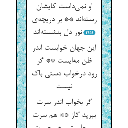
او نمی‌داست کایشان
رسته‌اند ** بر دریچه‌ی
نور دل بنشسته‌اند
1725
این جهان خوابست اندر
ظن مه‌ایست ** گر
رود درخواب دستی باک
نیست
گر بخواب اندر سرت
ببرید گاز ** هم سرت