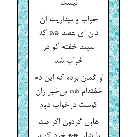
نیست
خواب و بیداریت آن
دان ای عضد ** که
ببیند خفته کو در
خواب شد
او گمان برده که این دم
خفته‌ام ** بی‌خبر زان
کوست درخواب دوم
هاون گردون اگر صد
بارشان ** خرد کوبد