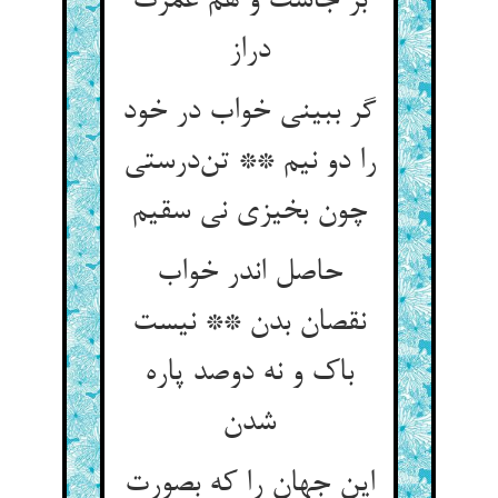
بر جاست و هم عمرت
دراز
گر ببینی خواب در خود
را دو نیم ** تن‌درستی
چون بخیزی نی سقیم
حاصل اندر خواب
نقصان بدن ** نیست
باک و نه دوصد پاره
شدن
این جهان را که بصورت