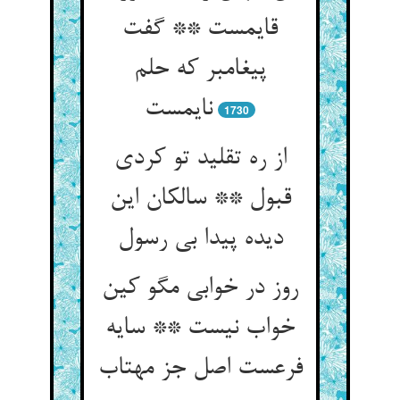
قایمست ** گفت
پیغامبر که حلم
نایمست
1730
از ره تقلید تو کردی
قبول ** سالکان این
دیده پیدا بی رسول
روز در خوابی مگو کین
خواب نیست ** سایه
فرعست اصل جز مهتاب