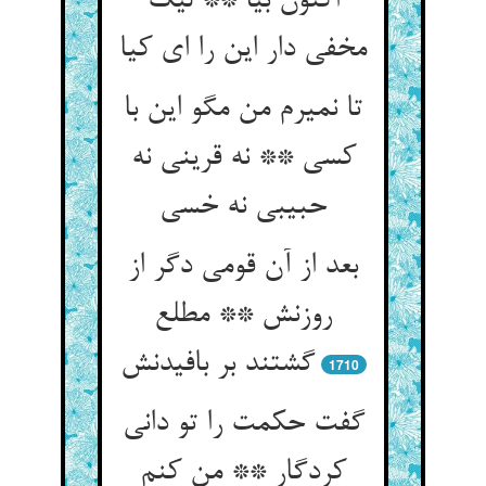
اکنون بیا ** لیک
مخفی دار این را ای کیا
تا نمیرم من مگو این با
کسی ** نه قرینی نه
حبیبی نه خسی
بعد از آن قومی دگر از
روزنش ** مطلع
گشتند بر بافیدنش
1710
گفت حکمت را تو دانی
کردگار ** من کنم