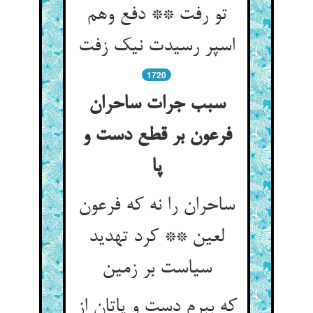
تو رفت ** دفع وهم
اسپر رسیدت نیک زفت
1720
سبب جرات ساحران
فرعون بر قطع دست و
پا
ساحران را نه که فرعون
لعین ** کرد تهدید
سیاست بر زمین
که ببرم دست و پاتان از