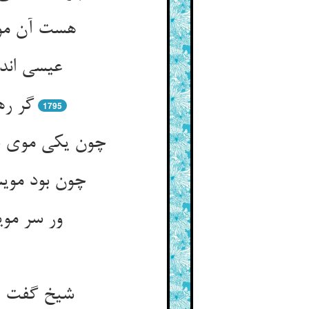
هست آن مو
عیسی اندر
گر ره
1795
چون یکی موی س
چون بود موی
ور سر مو
شیخ گفت او