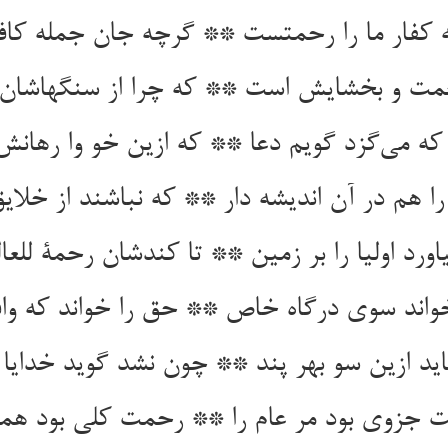
ه کفار ما را رحمتست ** گرچه جان جمله کا
حمت و بخشایش است ** که چرا از سنگهاشان
ه می‌گزد گویم دعا ** که ازین خو وا رهانش
ا هم در آن اندیشه دار ** که نباشند از خلا
یاورد اولیا را بر زمین ** تا کندشان رحمة للعا
واند سوی درگاه خاص ** حق را خواند که و
ید ازین سو بهر پند ** چون نشد گوید خدایا 
 جزوی بود مر عام را ** رحمت کلی بود همام