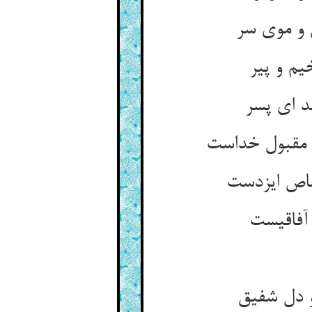
و موی سر
یم و پیر
د ای پسر
 مقبول خداست
خاص ایزدست
آفاقیست
و دل شفیق