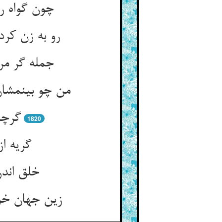
چون گواه ر
رو به زن کر
جمله گر مر
من چو بینمشان
گرچه 
1820
گریه از
خلق اندر
زین جهان خو