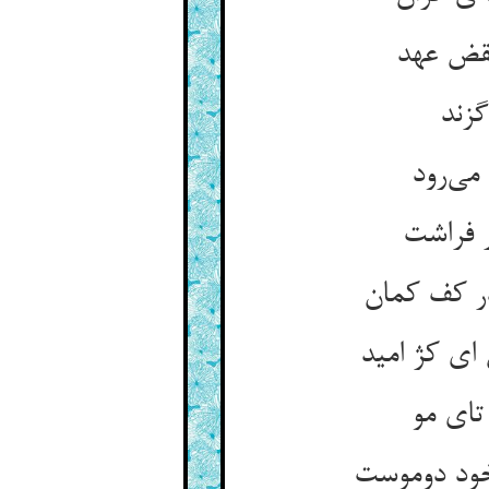
نقض عهد
گزند
می‌رود
ر فراشت
ر کف کمان
ای کژ امید
تای مو
 خود دوموست