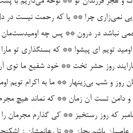
گ و هجر فرزندان تو ** نوحه می‌داریم با پشت
ریی نمی‌زاری چرا ** یا که رحمت نیست در دل
می نباشد در درون ** پس چه اومیدست‌مان ا
 اومید تویم ای پیشوا ** که بسنگذاری تو مارا 
ارایند روز حشر تخت ** خود شفیع ما توی آ
ن روز و شب بی‌زینهار ** ما به اکرام تویم اومی
و دامن تست آن زمان ** که نماند هیچ مجرم ر
مبر که روز رستخیز ** کی گذارم مجرمان را 
عاصیان باشم بجان ** تا رهانمشان ز اشکنجه