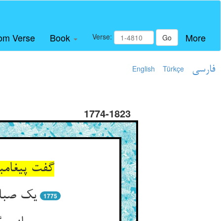
om Verse
Book
More
Verse:
Go
فارسی
Türkçe
English
1774-1823
گفت پیغامب
یک صباح
1775