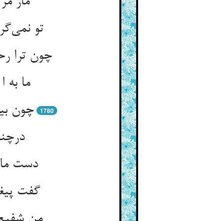
ماز مر
تو نمی‌گ
چون ترا رح
ما به ا
چون بی
1780
درچنا
دست ما 
گفت پیغا
من شفیع 