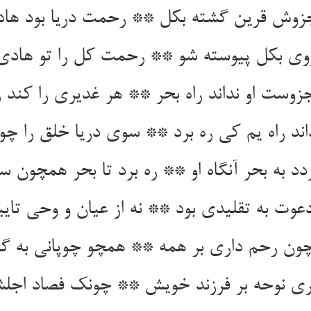
وش قرین گشته بکل ** رحمت دریا بود ها
 بکل پیوسته شو ** رحمت کل را تو هادی 
جزوست او نداند راه بحر ** هر غدیری را کند ز
ند راه یم کی ره برد ** سوی دریا خلق را چو
د به بحر آنگاه او ** ره برد تا بحر همچون س
عوت به تقلیدی بود ** نه از عیان و وحی تای
ن رحم داری بر همه ** همچو چوپانی به گرد
ری نوحه بر فرزند خویش ** چونک فصاد اجلش