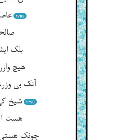
عاصی
1785
صالحا
بلک ایش
هیچ وازر
آنک بی وزر
شیخ کی 
1790
هست آن 
چونک هستی‌اش