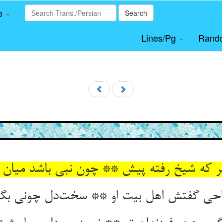
le
Search
Lines/Pg
Rand
ر که شیخ رفته پیش ** چون نبی باشد میان
ی گفتش اهل بیت او ** سخت‌دل چونی بگو