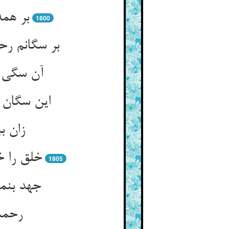
بر هم
1800
بر سگانم ر
آن سگی ک
این سگان ر
زان ب
خلق را خ
1805
جهد بنما
رحمت