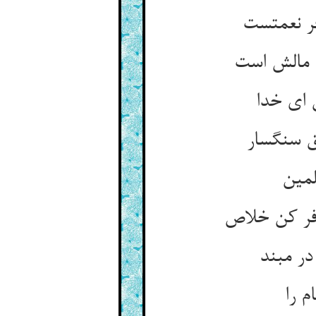
فر نعمتست
 مالش است
 ای خدا
یق سنگسار
لمین
افر کن خلاص
در مبند
 را