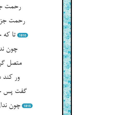
رحمت جز
رحمت جزوی
تا که 
1810
چون ندا
متصل گرد
ور کند د
گفت پس چو
چون ندا
1815