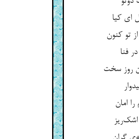
 دوتو
 ای کیا
ز تو کنون
در فنا
ن روز سخت
دوار
ا امان
اشک‌ریز
‌ی گران