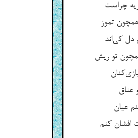
ریه چراست
همچون تموز
دل کی‌اند
همچون تو ریش
ازی‌کنان
و عناق
نم عیان
 افشان کنم