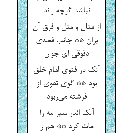
نباشد گرچه راند
از مثال و مثل و فرق آن
بران ** جانب قصه‌ی
دقوقی ای جوان
آنک در فتوی امام خلق
بود ** گوی تقوی از
فرشته می‌ربود
آنک اندر سیر مه را
مات کرد ** هم ز