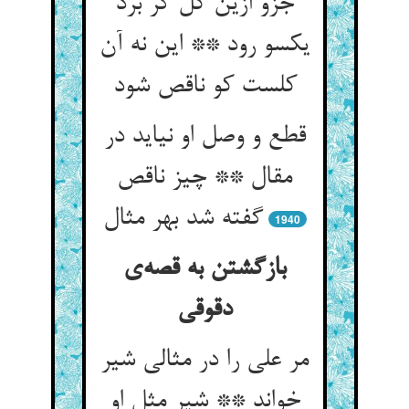
جزو ازین کل گر برد
یکسو رود ** این نه آن
کلست کو ناقص شود
قطع و وصل او نیاید در
مقال ** چیز ناقص
گفته شد بهر مثال
1940
بازگشتن به قصه‌ی
دقوقی
مر علی را در مثالی شیر
خواند ** شیر مثل او