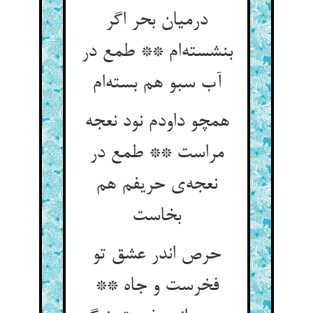
درمیان بحر اگر
بنشسته‌ام ** طمع در
آب سبو هم بسته‌ام
همچو داودم نود نعجه
مراست ** طمع در
نعجه‌ی حریفم هم
بخاست
حرص اندر عشق تو
فخرست و جاه **