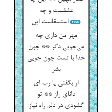
عشقست و چه
استسقاست این
1950
مهر من داری چه
می‌جویی دگر ** چون
خدا با تست چون جویی
بشر
او بگفتی یا رب ای
دانای راز ** تو
گشودی در دلم راه نیاز