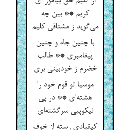
از کلیم حق بیاموز ای
کریم ** بین چه
می‌گوید ز مشتاقی کلیم
با چنین جاه و چنین
پیغامبری ** طالب
خضرم ز خودبینی بری
موسیا تو قوم خود را
هشته‌ای ** در پی
نیکوپیی سرگشته‌ای
کیقبادی رسته از خوف