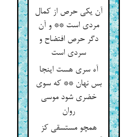
آن یکی حرص از کمال
مردی است ** و آن
دگر حرص افتضاح و
سردی است
آه سری هست اینجا
بس نهان ** که سوی
خضری شود موسی
روان
همچو مستسقی کز