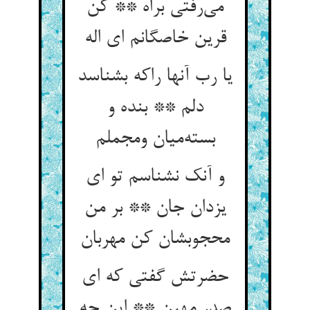
می‌رفتی براه ** کن
قرین خاصگانم ای اله
یا رب آنها راکه بشناسد
دلم ** بنده و
بسته‌میان ومجملم
و آنک نشناسم تو ای
یزدان جان ** بر من
محجوبشان کن مهربان
حضرتش گفتی که ای
صدر مهین ** این چه