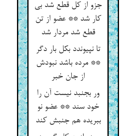
جزو از کل قطع شد بی
کار شد ** عضو از تن
قطع شد مردار شد
تا نپیوندد بکل بار دگر
** مرده باشد نبودش
از جان خبر
ور بجنبد نیست آن را
خود سند ** عضو نو
ببریده هم جنبش کند