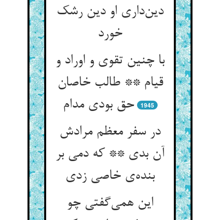
دین‌داری او دین رشک
خورد
با چنین تقوی و اوراد و
قیام ** طالب خاصان
حق بودی مدام
1945
در سفر معظم مرادش
آن بدی ** که دمی بر
بنده‌ی خاصی زدی
این همی‌گفتی چو