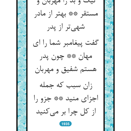
نیک و بد را مهربان و
مستقر ** بهتر از مادر
شهی‌تر از پدر
گفت پیغامبر شما را ای
مهان ** چون پدر
هستم شفیق و مهربان
زان سبب که جمله
اجزای منید ** جزو را
از کل چرا بر می‌کنید
1935