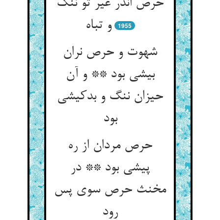
حرص اندر غیر تو ننگ
و تباه
1955
شهوت و حرص نران
بیشی بود ** و آن
حیزان ننگ و بدکیشی
بود
حرص مردان از ره
پیشی بود ** در
مخنث حرص سوی پس
رود