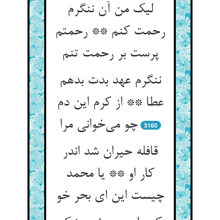
لیک من آن ننگرم
رحمت کنم ** رحمتم
پرست بر رحمت تنم
ننگرم عهد بدت بدهم
عطا ** از کرم این دم
چو می‌خوانی مرا
3160
قافله حیران شد اندر
کار او ** یا محمد
چیست این ای بحر خو