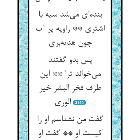
بنده‌ای می‌شد سیه با
اشتری ** راویه پر آب
چون هدیه‌بری
پس بدو گفتند
می‌خواند ترا ** این
طرف فخر البشر خیر
الوری
3140
گفت من نشناسم او را
کیست او ** گفت او