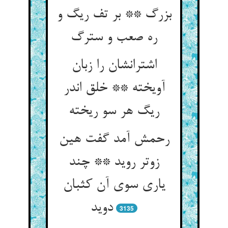
بزرگ ** بر تف ریگ و
ره صعب و سترگ
اشترانشان را زبان
آویخته ** خلق اندر
ریگ هر سو ریخته
رحمش آمد گفت هین
زوتر روید ** چند
یاری سوی آن کثبان
دوید
3135