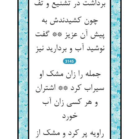
برداشت در تشنیع و تف
چون کشیدندش به
پیش آن عزیز ** گفت
نوشید آب و بردارید نیز
3145
جمله را زان مشک او
سیراب کرد ** اشتران
و هر کسی زان آب
خورد
راویه پر کرد و مشک از