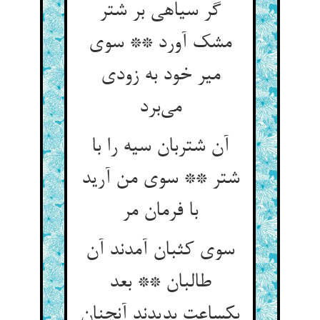
گر سیاهی بر شتر
مشک آورد ** سوی
میر خود به زودی
می‌برد
آن شتربان سیه را با
شتر ** سوی من آرید
با فرمان مر
سوی کثبان آمدند آن
طالبان ** بعد
یکساعت بدیدند آنچنان