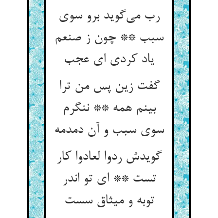
رب می‌گوید برو سوی
سبب ** چون ز صنعم
یاد کردی ای عجب
گفت زین پس من ترا
بینم همه ** ننگرم
سوی سبب و آن دمدمه
گویدش ردوا لعادوا کار
تست ** ای تو اندر
توبه و میثاق سست