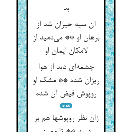
بد
آن سیه حیران شد از
برهان او ** می‌دمید از
لامکان ایمان او
چشمه‌ای دید از هوا
ریزان شده ** مشک او
روپوش فیض آن شده
3165
زان نظر روپوشها هم بر
درید ** تا معین