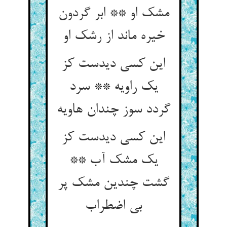
مشک او ** ابر گردون
خیره ماند از رشک او
این کسی دیدست کز
یک راویه ** سرد
گردد سوز چندان هاویه
این کسی دیدست کز
یک مشک آب **
گشت چندین مشک پر
بی اضطراب