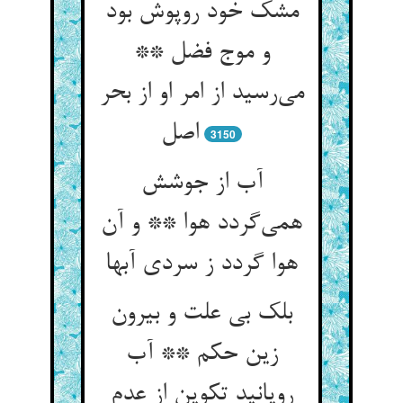
مشک خود روپوش بود
و موج فضل **
می‌رسید از امر او از بحر
اصل
3150
آب از جوشش
همی‌گردد هوا ** و آن
هوا گردد ز سردی آبها
بلک بی علت و بیرون
زین حکم ** آب
رویانید تکوین از عدم