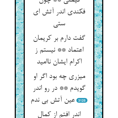
قیمتی ** چون
فکندی اندر آتش ای
ستی
گفت دارم بر کریمان
اعتماد ** نیستم ز
اکرام ایشان ناامید
میزری چه بود اگر او
گویدم ** در رو اندر
عین آتش بی ندم
3125
اندر افتم از کمال