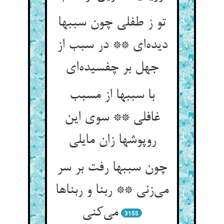
تو ز طفلی چون سببها
دیده‌ای ** در سبب از
جهل بر چفسیده‌ای
با سببها از مسبب
غافلی ** سوی این
روپوشها زان مایلی
چون سببها رفت بر سر
می‌زنی ** ربنا و ربناها
می‌کنی
3155