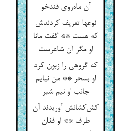
آن ماه‌روی قندخو
نوعها تعریف کردندش
که هست ** گفت مانا
او مگر آن شاعرست
که گروهی را زبون کرد
او بسحر ** من نیایم
جانب او نیم شبر
کش‌کشانش آوریدند آن
طرف ** او فغان