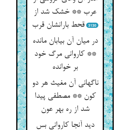
عرب ** خشک شد از
قحط بارانشان قرب
3130
در میان آن بیابان مانده
** کاروانی مرگ خود
بر خوانده
ناگهانی آن مغیث هر دو
کون ** مصطفی پیدا
شد از ره بهر عون
دید آنجا کاروانی بس