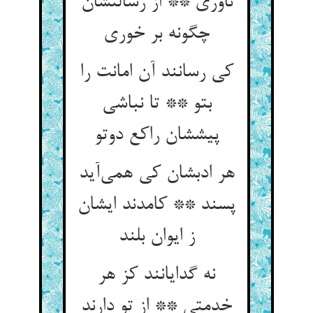
ناوری ** از رسالتشان
چگونه بر خوری
کی رسانند آن امانت را
بتو ** تا نباشی
پیششان راکع دوتو
هر ادبشان کی همی‌آید
پسند ** کامدند ایشان
ز ایوان بلند
نه گدایانند کز هر
خدمتی ** از تو دارند