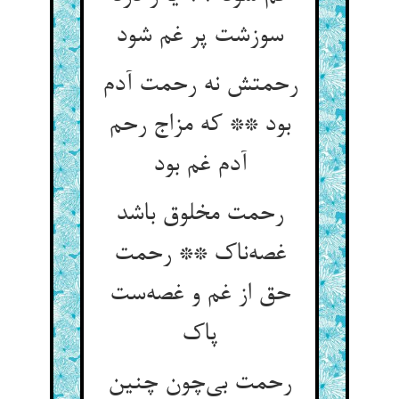
سوزشت پر غم شود
رحمتش نه رحمت آدم
بود ** که مزاج رحم
آدم غم بود
رحمت مخلوق باشد
غصه‌ناک ** رحمت
حق از غم و غصه‌ست
پاک
رحمت بی‌چون چنین