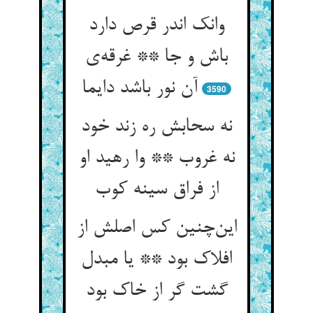
وانک اندر قرص دارد
باش و جا ** غرقه‌ی
آن نور باشد دایما
3590
نه سحابش ره زند خود
نه غروب ** وا رهید او
از فراق سینه کوب
این‌چنین کس اصلش از
افلاک بود ** یا مبدل
گشت گر از خاک بود