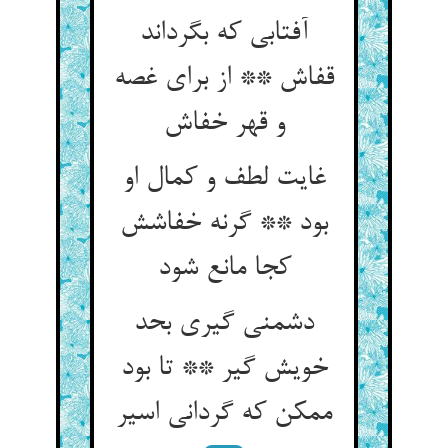
آفتابی که بگرداند
قفاش ** از برای غصه
و قهر خفاش
غایت لطف و کمال او
بود ** گرنه خفاشش
کجا مانع شود
دشمنی گیری بحد
خویش گیر ** تا بود
ممکن که گردانی اسیر