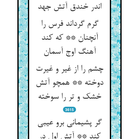
اندر خندق آتش جهد
گرم گرداند فرس را
آنچنان ** که کند
آهنگ اوج آسمان
چشم را از غیر و غیرت
دوخته ** همچو آتش
خشک و تر را سوخته
3615
گر پشیمانی برو عیبی
کند ** آتش اول در