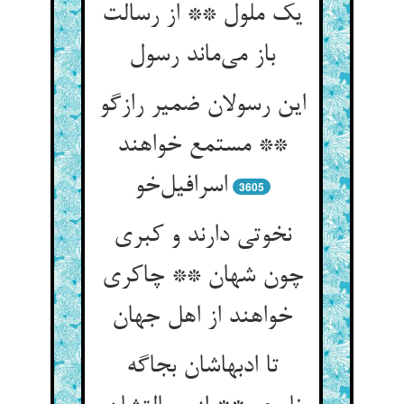
یک ملول ** از رسالت
باز می‌ماند رسول
این رسولان ضمیر رازگو
** مستمع خواهند
اسرافیل‌خو
3605
نخوتی دارند و کبری
چون شهان ** چاکری
خواهند از اهل جهان
تا ادبهاشان بجاگه