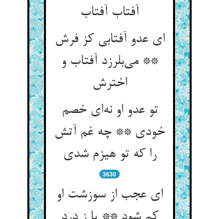
آفتاب آفتاب
ای عدو آفتابی کز فرش
** می‌بلرزد آفتاب و
اخترش
تو عدو او نه‌ای خصم
خودی ** چه غم آتش
را که تو هیزم شدی
3630
ای عجب از سوزشت او
کم شود ** یا ز درد