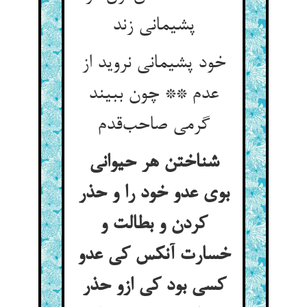
پشیمانی زند
خود پشیمانی نروید از
عدم ** چون ببیند
گرمی صاحب‌قدم
شناختن هر حیوانی
بوی عدو خود را و حذر
کردن و بطالت و
خسارت آنکس کی عدو
کسی بود کی ازو حذر