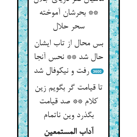
** بحرشان آموخته
سحر حلال
بس محال از تاب ایشان
حال شد ** نحس آنجا
رفت و نیکوفال شد
3600
تا قیامت گر بگویم زین
کلام ** صد قیامت
بگذرد وین ناتمام
آداب المستمعین