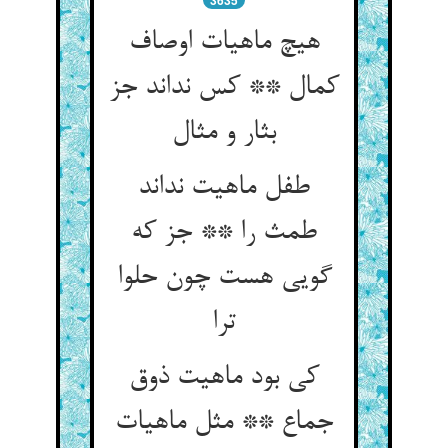
3635
هیچ ماهیات اوصاف
کمال ** کس نداند جز
بثار و مثال
طفل ماهیت نداند
طمث را ** جز که
گویی هست چون حلوا
ترا
کی بود ماهیت ذوق
جماع ** مثل ماهیات