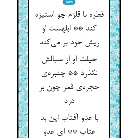
3625
قطره با قلزم چو استیزه
کند ** ابلهست او
ریش خود بر می‌کند
حیلت او از سبالش
نگذرد ** چنبره‌ی
حجره‌ی قمر چون بر
درد
با عدو آفتاب این بد
عتاب ** ای عدو