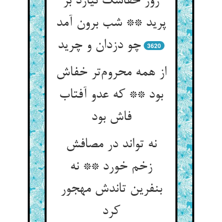
روز خفاشک نیارد بر
پرید ** شب برون آمد
چو دزدان و چرید
3620
از همه محروم‌تر خفاش
بود ** که عدو آفتاب
فاش بود
نه تواند در مصافش
زخم خورد ** نه
بنفرین تاندش مهجور
کرد