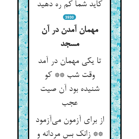
کاید شما کم ره دهید
3930
مهمان آمدن در آن
مسجد
تا یکی مهمان در آمد
وقت شب ** کو
شنیده بود آن صیت
عجب
از برای آزمون می‌آزمود
** زانک بس مردانه و