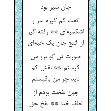
جان سیر بود
گفت کم گیرم سر و
اشکمبه‌ای ** رفته گیر
از گنج جان یک حبه‌ای
صورت تن گو برو من
کیستم ** نقش کم
ناید چو من باقیستم
چون نفخت بودم از
لطف خدا ** نفخ حق