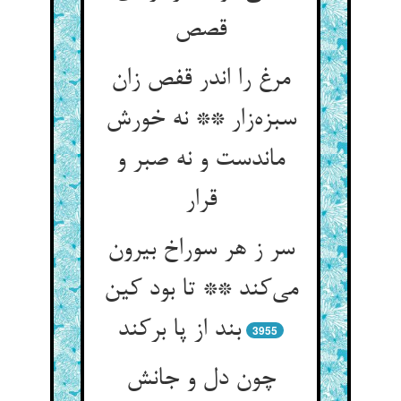
قصص
مرغ را اندر قفص زان
سبزه‌زار ** نه خورش
ماندست و نه صبر و
قرار
سر ز هر سوراخ بیرون
می‌کند ** تا بود کین
بند از پا برکند
3955
چون دل و جانش