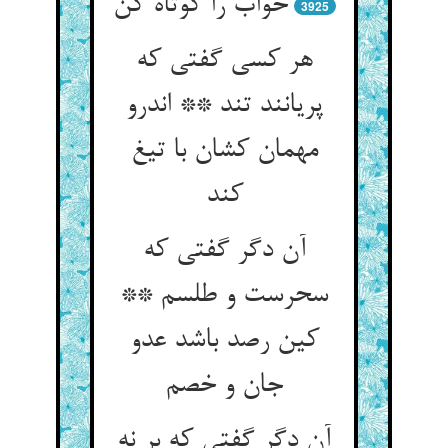
خواب را کوتاه کن
3925
هر کسی گفتی که
پریانند تند ** اندرو
مهمان کشان با تیغ
کند
آن دگر گفتی که
سحرست و طلسم **
کین رصد باشد عدو
جان و خصم
آن دگر گفتی که بر نه