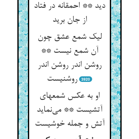
دید ** احمقانه در فتاد
از جان برید
لیک شمع عشق چون
آن شمع نیست **
روشن اندر روشن اندر
روشنیست
3920
او به عکس شمعهای
آتشیست ** می‌نماید
آتش و جمله خوشیست