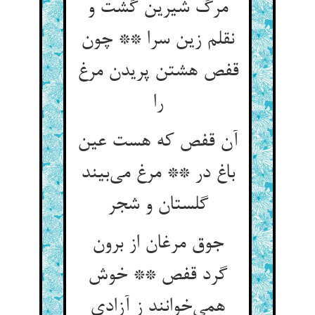
مرگ شیرین گشت و
نقلم زین سرا ** چون
قفص هشتن پریدن مرغ
را
آن قفص که هست عین
باغ در ** مرغ می‌بیند
گلستان و شجر
جوق مرغان از برون
گرد قفص ** خوش
همی‌خوانند ز آزادی