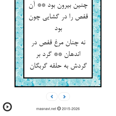
چنین بیرون بود ** آن
قفص را در گشایی چون
بود
نه چنان مرغ قفص در
اندهان ** گرد بر
گردش به حلقه گربگان
masnavi.net
2015-2026