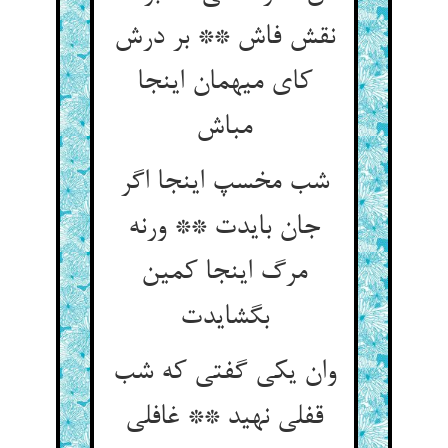
نقش فاش ** بر درش
کای میهمان اینجا
مباش
شب مخسپ اینجا اگر
جان بایدت ** ورنه
مرگ اینجا کمین
بگشایدت
وان یکی گفتی که شب
قفلی نهید ** غافلی