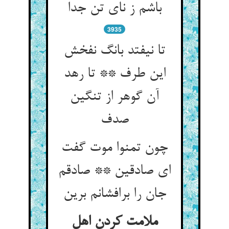
باشم ز نای تن جدا
3935
تا نیفتد بانگ نفخش
این طرف ** تا رهد
آن گوهر از تنگین
صدف
چون تمنوا موت گفت
ای صادقین ** صادقم
جان را برافشانم برین
ملامت کردن اهل