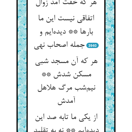
هر که خفت آمد زوال
اتفاقی نیست این ما
بارها ** دیده‌ایم و
جمله اصحاب نهی
3940
هر که آن مسجد شبی
مسکن شدش **
نیم‌شب مرگ هلاهل
آمدش
از یکی ما تابه صد این
دیده‌ایم ** نه به تقلید