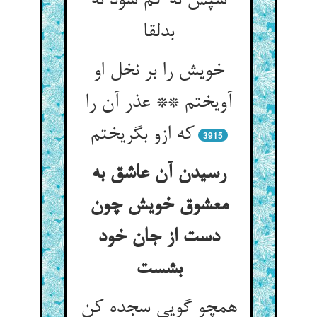
سپس نه کم شود نه
بدلقا
خویش را بر نخل او
آویختم ** عذر آن را
که ازو بگریختم
3915
رسیدن آن عاشق به
معشوق خویش چون
دست از جان خود
بشست
همچو گویی سجده کن