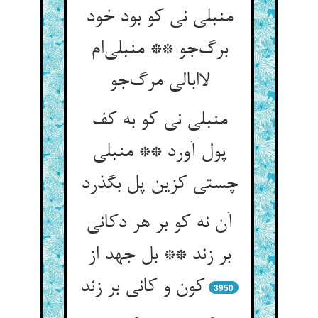
منبلی نی کو بود خود
برگ‌جو ** منبلی‌ام
لاابالی مرگ‌جو
منبلی نی کو به کف
پول آورد ** منبلی
چستی کزین پل بگذرد
آن نه کو بر هر دکانی
بر زند ** بل جهد از
کون و کانی بر زند
3950