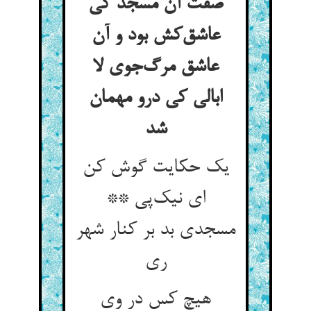
صفت آن مسجد کی
عاشق‌کش بود و آن
عاشق مرگ‌جوی لا
ابالی کی درو مهمان
شد
یک حکایت گوش کن
ای نیک‌پی **
مسجدی بد بر کنار شهر
ری
هیچ کس در وی