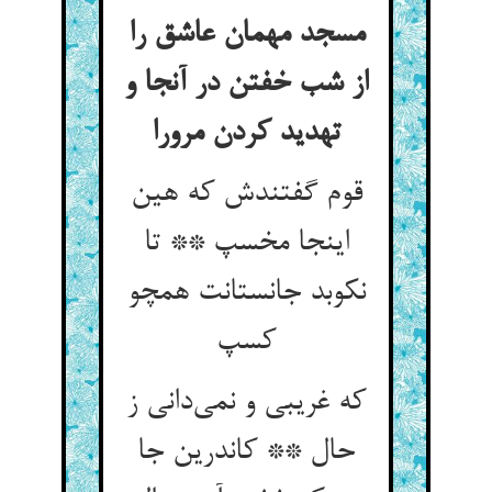
مسجد مهمان عاشق را
از شب خفتن در آنجا و
تهدید کردن مرورا
قوم گفتندش که هین
اینجا مخسپ ** تا
نکوبد جانستانت همچو
کسپ
که غریبی و نمی‌دانی ز
حال ** کاندرین جا