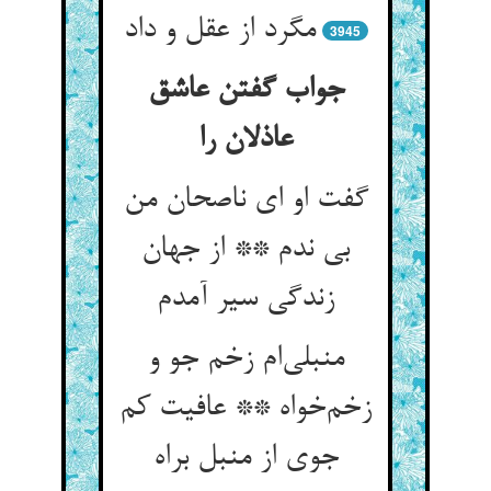
مگرد از عقل و داد
3945
جواب گفتن عاشق
عاذلان را
گفت او ای ناصحان من
بی ندم ** از جهان
زندگی سیر آمدم
منبلی‌ام زخم جو و
زخم‌خواه ** عافیت کم
جوی از منبل براه