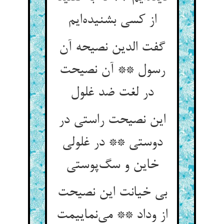
از کسی بشنیده‌ایم
گفت الدین نصیحه آن
رسول ** آن نصیحت
در لغت ضد غلول
این نصیحت راستی در
دوستی ** در غلولی
خاین و سگ‌پوستی
بی خیانت این نصیحت
از وداد ** می‌نماییمت