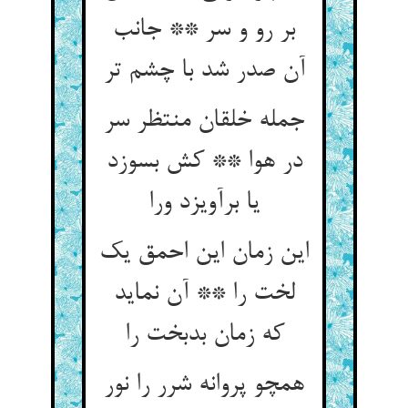
بر رو و سر ** جانب
آن صدر شد با چشم تر
جمله خلقان منتظر سر
در هوا ** کش بسوزد
یا برآویزد ورا
این زمان این احمق یک
لخت را ** آن نماید
که زمان بدبخت را
همچو پروانه شرر را نور