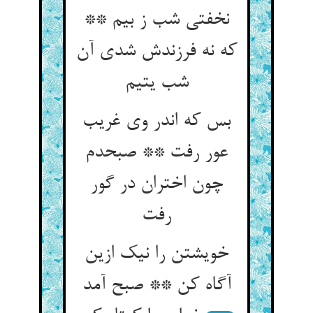
نخفتی شب ز بیم **
که نه فرزندش شدی آن
شب یتیم
بس که اندر وی غریب
عور رفت ** صبحدم
چون اختران در گور
رفت
خویشتن را نیک ازین
آگاه کن ** صبح آمد