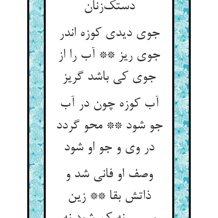
دستک‌زنان
جوی دیدی کوزه اندر
جوی ریز ** آب را از
جوی کی باشد گریز
آب کوزه چون در آب
جو شود ** محو گردد
در وی و جو او شود
وصف او فانی شد و
ذاتش بقا ** زین