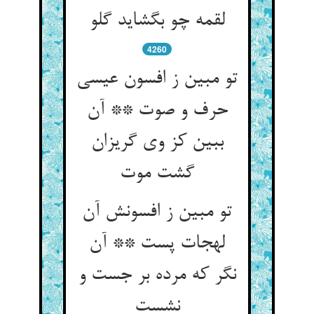
لقمه چو بگشاید گلو
4260
تو مبین ز افسون عیسی
حرف و صوت ** آن
ببین کز وی گریزان
گشت موت
تو مبین ز افسونش آن
لهجات پست ** آن
نگر که مرده بر جست و
نشست