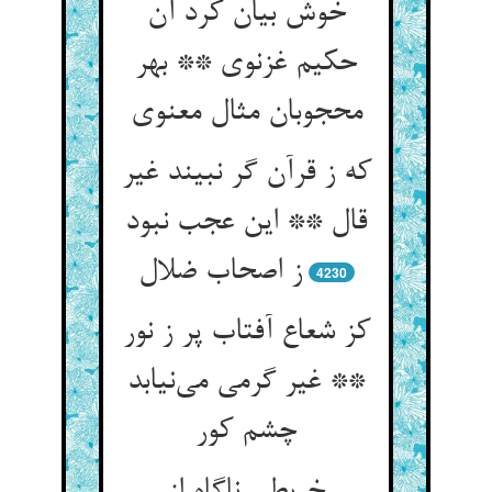
خوش بیان کرد آن
حکیم غزنوی ** بهر
محجوبان مثال معنوی
که ز قرآن گر نبیند غیر
قال ** این عجب نبود
ز اصحاب ضلال
4230
کز شعاع آفتاب پر ز نور
** غیر گرمی می‌نیابد
چشم کور