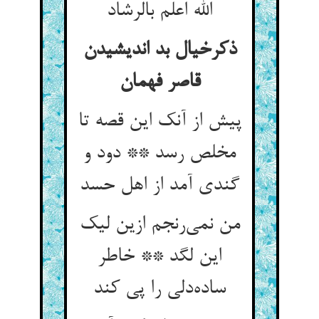
الله اعلم بالرشاد
ذکرخیال بد اندیشیدن
قاصر فهمان
پیش از آنک این قصه تا
مخلص رسد ** دود و
گندی آمد از اهل حسد
من نمی‌رنجم ازین لیک
این لگد ** خاطر
ساده‌دلی را پی کند