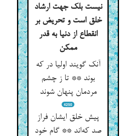
نیست بلک جهت ارشاد
خلق است و تحریض بر
انقطاع از دنیا به قدر
ممکن
آنک گویند اولیا در که
بوند ** تا ز چشم
مردمان پنهان شوند
4250
پیش خلق ایشان فراز
صد که‌اند ** گام خود