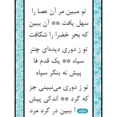
تو مبین مر آن عصا را
سهل یافت ** آن ببین
که بحر خضرا را شکافت
تو ز دوری دیده‌ای چتر
سیاه ** یک قدم فا
پیش نه بنگر سپاه
تو ز دوری می‌نبینی جز
که گرد ** اندکی پیش
آ ببین در گرد مرد
4265