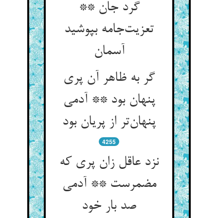
گرد جان **
تعزیت‌جامه بپوشید
آسمان
گر به ظاهر آن پری
پنهان بود ** آدمی
پنهان‌تر از پریان بود
4255
نزد عاقل زان پری که
مضمرست ** آدمی
صد بار خود