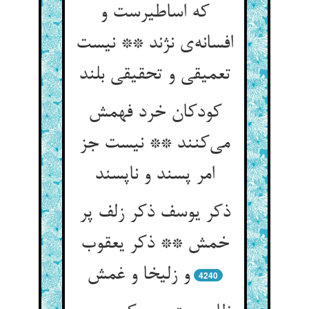
که اساطیرست و
افسانه‌ی نژند ** نیست
تعمیقی و تحقیقی بلند
کودکان خرد فهمش
می‌کنند ** نیست جز
امر پسند و ناپسند
ذکر یوسف ذکر زلف پر
خمش ** ذکر یعقوب
و زلیخا و غمش
4240