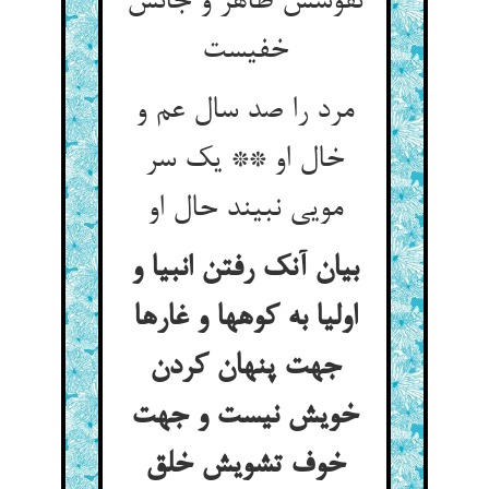
نقوشش ظاهر و جانش
خفیست
مرد را صد سال عم و
خال او ** یک سر
مویی نبیند حال او
بیان آنک رفتن انبیا و
اولیا به کوهها و غارها
جهت پنهان کردن
خویش نیست و جهت
خوف تشویش خلق