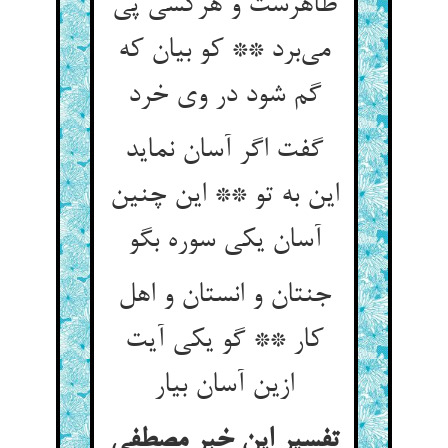
ظاهرست و هرکسی پی
می‌برد ** کو بیان که
گم شود در وی خرد
گفت اگر آسان نماید
این به تو ** این چنین
آسان یکی سوره بگو
جنتان و انستان و اهل
کار ** گو یکی آیت
ازین آسان بیار
تفسیر این خبر مصطفی