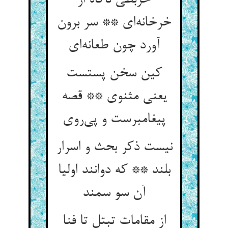
خربطی ناگاه از
خرخانه‌ای ** سر برون
آورد چون طعانه‌ای
کین سخن پستست
یعنی مثنوی ** قصه
پیغامبرست و پی‌روی
نیست ذکر بحث و اسرار
بلند ** که دوانند اولیا
آن سو سمند
از مقامات تبتل تا فنا