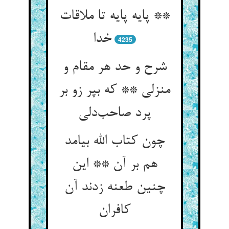
** پایه پایه تا ملاقات
خدا
4235
شرح و حد هر مقام و
منزلی ** که بپر زو بر
پرد صاحب‌دلی
چون کتاب الله بیامد
هم بر آن ** این
چنین طعنه زدند آن
کافران