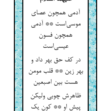
آدمی همچون عصای
موسی‌است ** آدمی
همچون فسون
عیسی‌است
در کف حق بهر داد و
بهر زین ** قلب مومن
هست بین اصبعین
ظاهرش چوبی ولیکن
پیش او ** کون یک