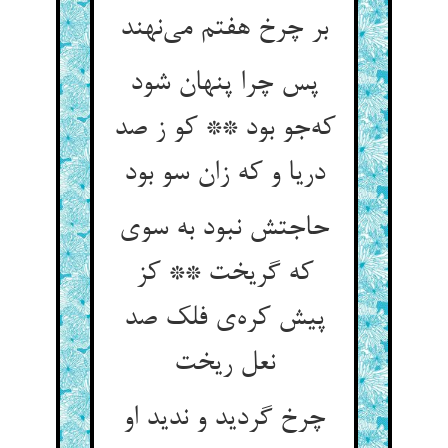
بر چرخ هفتم می‌نهند
پس چرا پنهان شود
که‌جو بود ** کو ز صد
دریا و که زان سو بود
حاجتش نبود به سوی
که گریخت ** کز
پیش کره‌ی فلک صد
نعل ریخت
چرخ گردید و ندید او