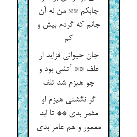
چابکم ** من نه آن
جانم که گردم بیش و
کم
جان حیوانی فزاید از
علف ** آتشی بود و
چو هیزم شد تلف
گر نگشتی هیزم او
مثمر بدی ** تا ابد
معمور و هم عامر بدی