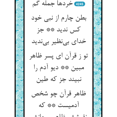
خردها جمله گم
4245
بطن چارم از نبی خود
کس ندید ** جز
خدای بی‌نظیر بی‌ندید
تو ز قرآن ای پسر ظاهر
مبین ** دیو آدم را
نبیند جز که طین
ظاهر قرآن چو شخص
آدمیست ** که