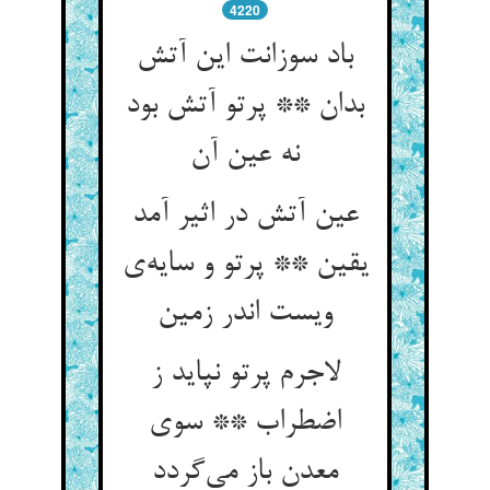
4220
باد سوزانت این آتش
بدان ** پرتو آتش بود
نه عین آن
عین آتش در اثیر آمد
یقین ** پرتو و سایه‌ی
ویست اندر زمین
لاجرم پرتو نپاید ز
اضطراب ** سوی
معدن باز می‌گردد