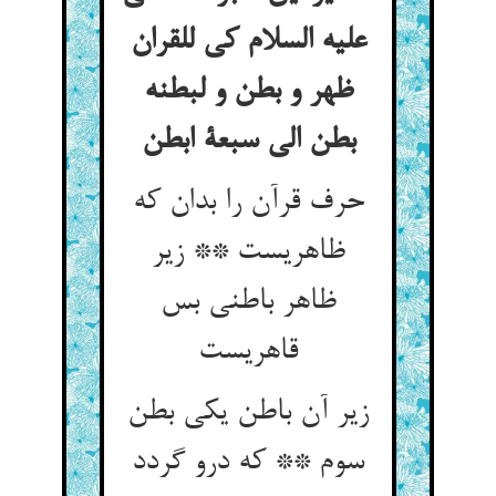
علیه السلام کی للقران
ظهر و بطن و لبطنه
بطن الی سبعة ابطن
حرف قرآن را بدان که
ظاهریست ** زیر
ظاهر باطنی بس
قاهریست
زیر آن باطن یکی بطن
سوم ** که درو گردد