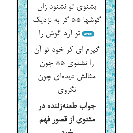
بشنوی تو نشنود زان
گوشها ** گر به نزدیک
تو آرد گوش را
4280
گیرم ای کر خود تو آن
را نشنوی ** چون
مثالش دیده‌ای چون
نگروی
جواب طعنه‌زننده در
مثنوی از قصور فهم