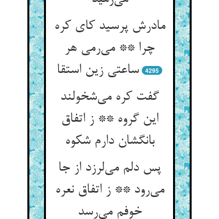
مادرش پرسید کای کره
چرا ** می‌رمی هر
ساعتی زین استقا
4295
گفت کره می‌شخولند
این گروه ** ز اتفاق
بانگشان دارم شکوه
پس دلم می‌لرزد از جا
می‌رود ** ز اتفاق نعره
خوفم می‌رسد