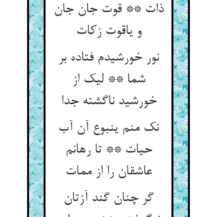
ذات ** قوت جان جان
و یاقوت زکات
نور خورشیدم فتاده بر
شما ** لیک از
خورشید ناگشته جدا
نک منم ینبوع آن آب
حیات ** تا رهانم
عاشقان را از ممات
گر چنان گند آزتان