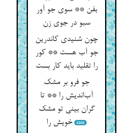
بفن ** سوی جو آور
سبو در جوی زن
چون شنیدی کاندرین
جو آب هست ** کور
را تقلید باید کار بست
جو فرو بر مشک
آب‌اندیش را ** تا
گران بینی تو مشک
خویش را
4305