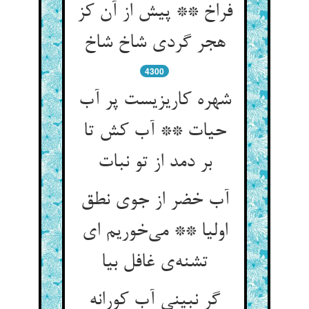
فراخ ** پیش از آن کز
هجر گردی شاخ شاخ
4300
شهره کاریزیست پر آب
حیات ** آب کش تا
بر دمد از تو نبات
آب خضر از جوی نطق
اولیا ** می‌خوریم ای
تشنه‌ی غافل بیا
گر نبینی آب کورانه