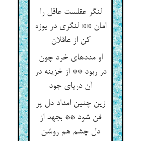
لنگر عقلست عاقل را
امان ** لنگری در یوزه
کن از عاقلان
او مددهای خرد چون
در ربود ** از خزینه در
آن دریای جود
زین چنین امداد دل پر
فن شود ** بجهد از
دل چشم هم روشن