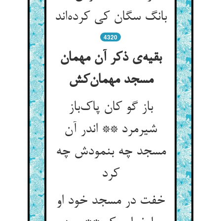
بانگ سگان کی کرده‌اند
4320
بقیه‌ی ذکر آن مهمان
مسجد مهمان‌کش
باز گو کان پاک‌باز
شیرمرد ** اندر آن
مسجد چه بنمودش چه
کرد
خفت در مسجد خود او