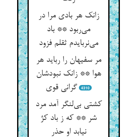
زانک هر بادی مرا در
می‌ربود ** باد
می‌نربایدم ثقلم فزود
مر سفیهان را رباید هر
هوا ** زانک نبودشان
گرانی قوی
4310
کشتی بی‌لنگر آمد مرد
شر ** که ز باد کژ
نیابد او حذر