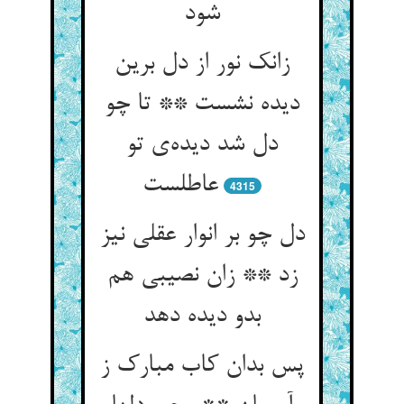
شود
زانک نور از دل برین
دیده نشست ** تا چو
دل شد دیده‌ی تو
عاطلست
4315
دل چو بر انوار عقلی نیز
زد ** زان نصیبی هم
بدو دیده دهد
پس بدان کاب مبارک ز