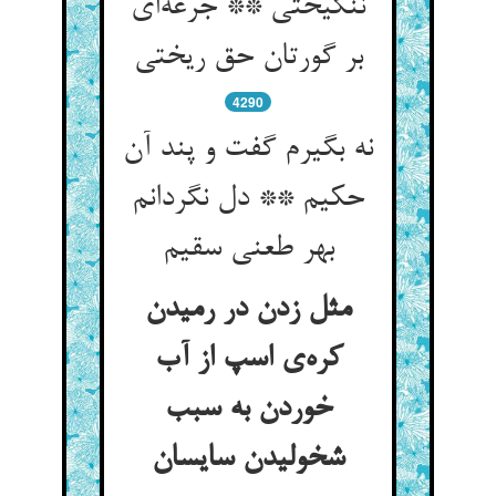
ننگیختی ** جرعه‌ای
بر گورتان حق ریختی
4290
نه بگیرم گفت و پند آن
حکیم ** دل نگردانم
بهر طعنی سقیم
مثل زدن در رمیدن
کره‌ی اسپ از آب
خوردن به سبب
شخولیدن سایسان