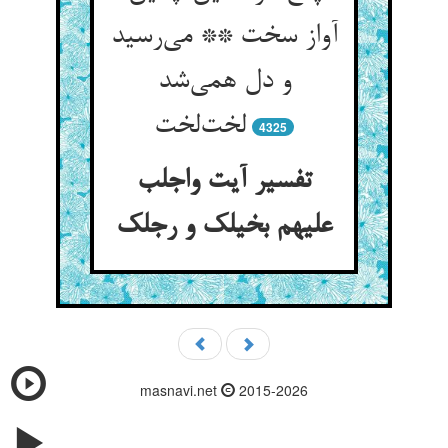
آواز سخت ** می‌رسید
و دل همی‌شد
لخت‌لخت
4325
تفسیر آیت واجلب
علیهم بخیلک و رجلک
masnavi.net
2015-2026