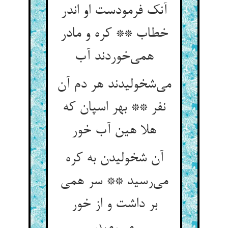
آنک فرمودست او اندر
خطاب ** کره و مادر
همی‌خوردند آب
می‌شخولیدند هر دم آن
نفر ** بهر اسپان که
هلا هین آب خور
آن شخولیدن به کره
می‌رسید ** سر همی
بر داشت و از خور
می‌رمید