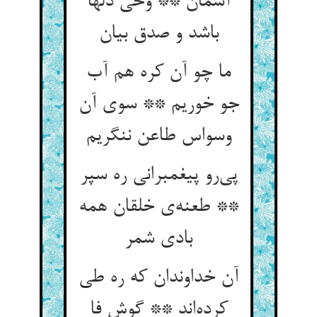
آسمان ** وحی دلها
باشد و صدق بیان
ما چو آن کره هم آب
جو خوریم ** سوی آن
وسواس طاعن ننگریم
پی‌رو پیغمبرانی ره سپر
** طعنه‌ی خلقان همه
بادی شمر
آن خداوندان که ره طی
کرده‌اند ** گوش فا