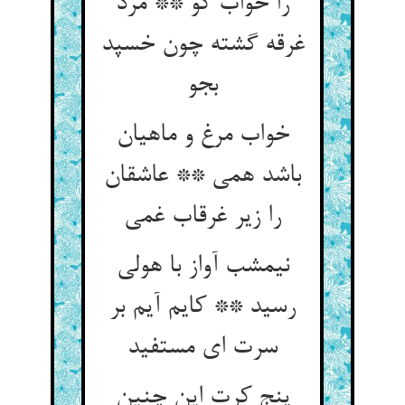
را خواب کو ** مرد
غرقه گشته چون خسپد
بجو
خواب مرغ و ماهیان
باشد همی ** عاشقان
را زیر غرقاب غمی
نیمشب آواز با هولی
رسید ** کایم آیم بر
سرت ای مستفید
پنج کرت این چنین