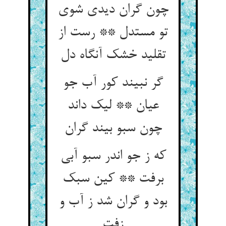
چون گران دیدی شوی
تو مستدل ** رست از
تقلید خشک آنگاه دل
گر نبیند کور آب جو
عیان ** لیک داند
چون سبو بیند گران
که ز جو اندر سبو آبی
برفت ** کین سبک
بود و گران شد ز آب و
زفت