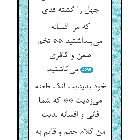
جهل را گشته فدی
که مرا افسانه
می‌پنداشتید ** تخم
طعن و کافری
می‌کاشتید
4285
خود بدیدیت آنک طعنه
می‌زدیت ** که شما
فانی و افسانه بدیت
من کلام حقم و قایم به