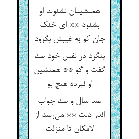
همنشینان نشنوند او
بشنود ** ای خنک
جان کو به غیبش بگرود
بنگرد در نفس خود صد
گفت و گو ** همنشین
او نبرده هیچ بو
صد سال و صد جواب
اندر دلت ** می‌رسد از
لامکان تا منزلت