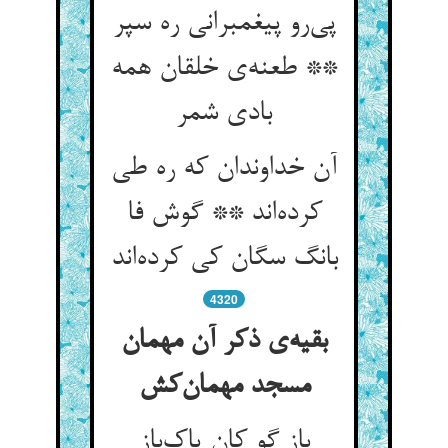
پی‌رو پیغمبرانی ره سپر
** طعنه‌ی خلقان همه
بادی شمر
آن خداوندان که ره طی
کرده‌اند ** گوش فا
بانگ سگان کی کرده‌اند
4320
بقیه‌ی ذکر آن مهمان
مسجد مهمان‌کش
باز گو کان پاک‌باز