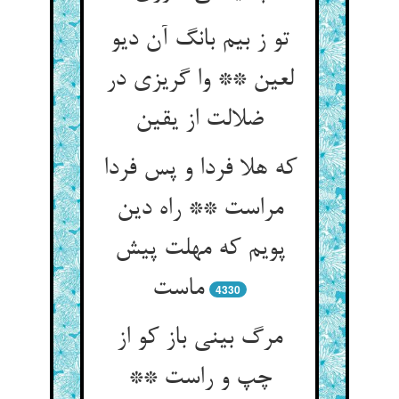
تو ز بیم بانگ آن دیو
لعین ** وا گریزی در
ضلالت از یقین
که هلا فردا و پس فردا
مراست ** راه دین
پویم که مهلت پیش
ماست
4330
مرگ بینی باز کو از
چپ و راست **