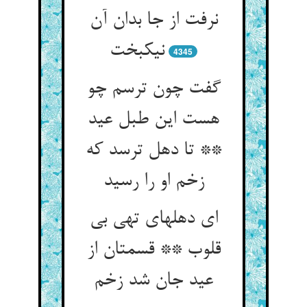
نرفت از جا بدان آن
نیکبخت
4345
گفت چون ترسم چو
هست این طبل عید
** تا دهل ترسد که
زخم او را رسید
ای دهلهای تهی بی
قلوب ** قسمتان از
عید جان شد زخم