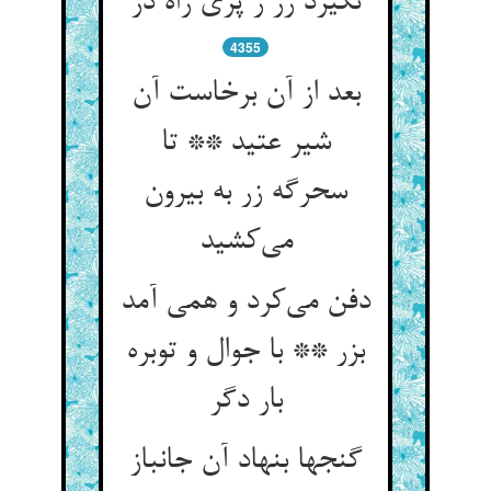
نگیرد زر ز پری راه در
4355
بعد از آن برخاست آن
شیر عتید ** تا
سحرگه زر به بیرون
می‌کشید
دفن می‌کرد و همی آمد
بزر ** با جوال و توبره
بار دگر
گنجها بنهاد آن جانباز