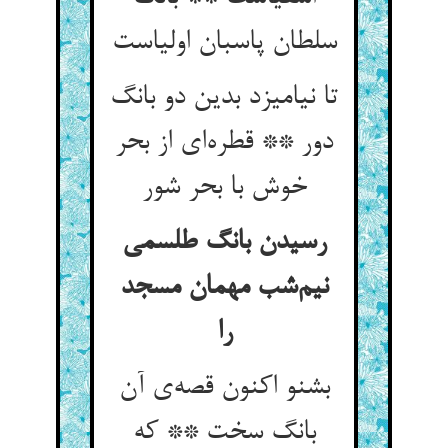
سلطان پاسبان اولیاست
تا نیامیزد بدین دو بانگ
دور ** قطره‌ای از بحر
خوش با بحر شور
رسیدن بانگ طلسمی
نیم‌شب مهمان مسجد
را
بشنو اکنون قصه‌ی آن
بانگ سخت ** که