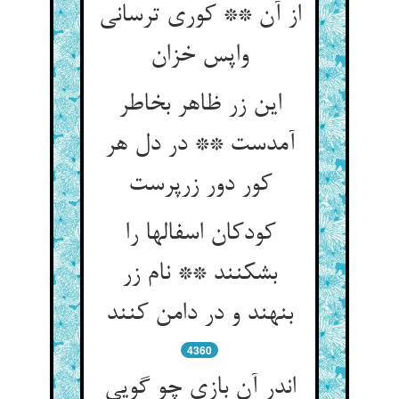
از آن ** کوری ترسانی
واپس خزان
این زر ظاهر بخاطر
آمدست ** در دل هر
کور دور زرپرست
کودکان اسفالها را
بشکنند ** نام زر
بنهند و در دامن کنند
4360
اندر آن بازی چو گویی