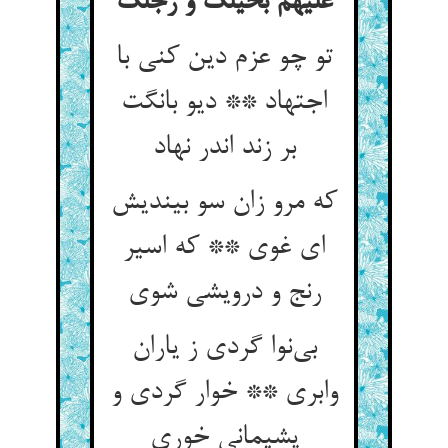
علیهم بخیلک و رجلک
تو چو عزم دین کنی با
اجتهاد ** دیو بانگت
بر زند اندر نهاد
که مرو زان سو بیندیش
ای غوی ** که اسیر
رنج و درویشی شوی
بی‌نوا گردی ز یاران
وابری ** خوار گردی و
پشیمانی خوری