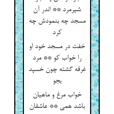
شیرمرد ** اندر آن
مسجد چه بنمودش چه
کرد
خفت در مسجد خود او
را خواب کو ** مرد
غرقه گشته چون خسپد
بجو
خواب مرغ و ماهیان
باشد همی ** عاشقان