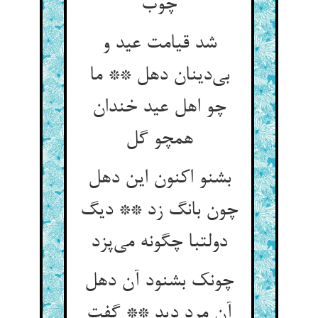
چوب
شد قیامت عید و
بی‌دینان دهل ** ما
چو اهل عید خندان
همچو گل
بشنو اکنون این دهل
چون بانگ زد ** دیگ
دولتبا چگونه می‌پزد
چونک بشنود آن دهل
آن مرد دید ** گفت