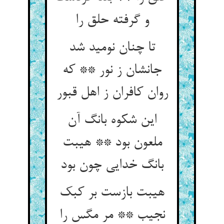
و گرفته حلق را
تا چنان نومید شد
جانشان ز نور ** که
روان کافران ز اهل قبور
این شکوه بانگ آن
ملعون بود ** هیبت
بانگ خدایی چون بود
هیبت بازست بر کبک
نجیب ** مر مگس را