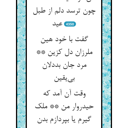
چون ترسد دلم از طبل
عید
4350
گفت با خود هین
ملرزان دل کزین **
مرد جان بددلان
بی‌یقین
وقت آن آمد که
حیدروار من ** ملک
گیرم یا بپردازم بدن