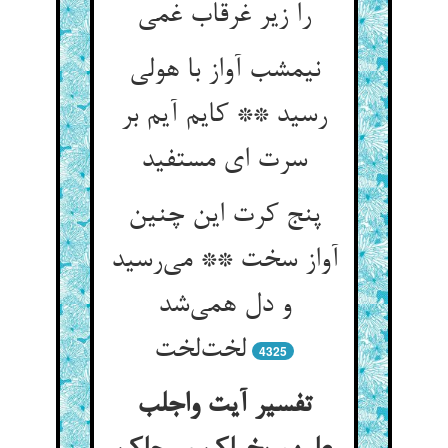
را زیر غرقاب غمی
نیمشب آواز با هولی
رسید ** کایم آیم بر
سرت ای مستفید
پنج کرت این چنین
آواز سخت ** می‌رسید
و دل همی‌شد
لخت‌لخت
4325
تفسیر آیت واجلب