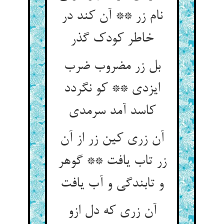
نام زر ** آن کند در
خاطر کودک گذر
بل زر مضروب ضرب
ایزدی ** کو نگردد
کاسد آمد سرمدی
آن زری کین زر از آن
زر تاب یافت ** گوهر
و تابندگی و آب یافت
آن زری که دل ازو