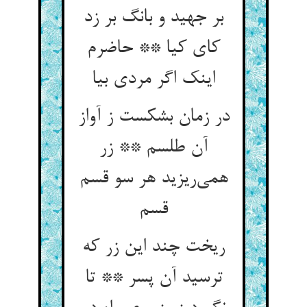
بر جهید و بانگ بر زد
کای کیا ** حاضرم
اینک اگر مردی بیا
در زمان بشکست ز آواز
آن طلسم ** زر
همی‌ریزید هر سو قسم
قسم
ریخت چند این زر که
ترسید آن پسر ** تا