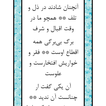
آنچنان شادند در ذل و
تلف ** همچو ما در
وقت اقبال و شرف
برگ بی‌برگی همه
اقطاع اوست ** فقر و
خواریش افتخارست و
علوست
آن یکی گفت ار
چنانست آن ندید **