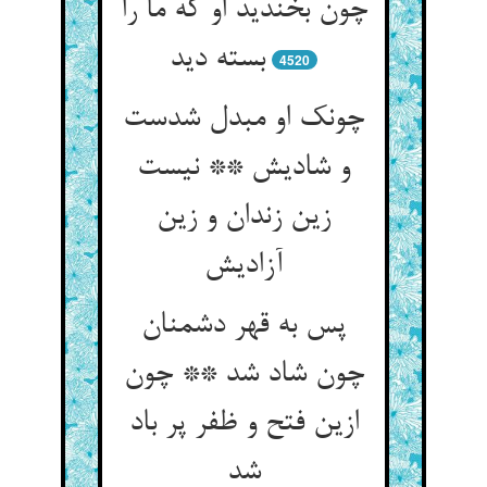
چون بخندید او که ما را
بسته دید
4520
چونک او مبدل شدست
و شادیش ** نیست
زین زندان و زین
آزادیش
پس به قهر دشمنان
چون شاد شد ** چون
ازین فتح و ظفر پر باد
شد