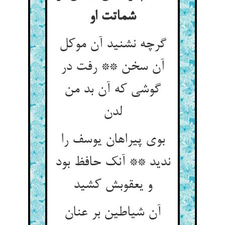
شماتت او
گرچه نشنید آن موکل
آن سخن ** رفت در
گوشی که آن بد من
لدن
بوی پیراهان یوسف را
ندید ** آنک حافظ بود
و یعقوبش کشید
آن شیاطین بر عنان