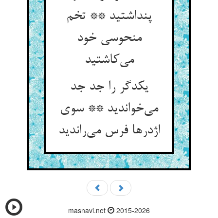
پنداشتید ** تخم
منحوسی خود
می‌کاشتید
یکدگر را جد جد
می‌خواندید ** سوی
اژدرها فرس می‌راندید
masnavi.net
2015-2026