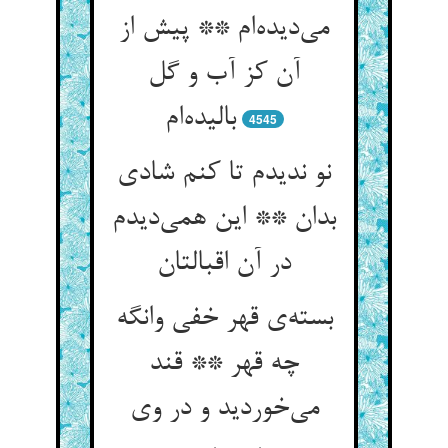
می‌دیده‌ام ** پیش از
آن کز آب و گل
بالیده‌ام
4545
نو ندیدم تا کنم شادی
بدان ** این همی‌دیدم
در آن اقبالتان
بسته‌ی قهر خفی وانگه
چه قهر ** قند
می‌خوردید و در وی