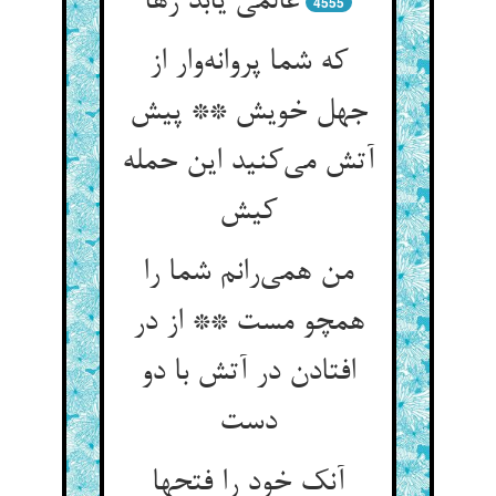
عالمی یابد رها
4555
که شما پروانه‌وار از
جهل خویش ** پیش
آتش می‌کنید این حمله
کیش
من همی‌رانم شما را
همچو مست ** از در
افتادن در آتش با دو
دست
آنک خود را فتحها