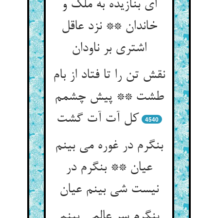
ای بنازیده به ملک و
خاندان ** نزد عاقل
اشتری بر ناودان
نقش تن را تا فتاد از بام
طشت ** پیش چشمم
کل آت آت گشت
4540
بنگرم در غوره می بینم
عیان ** بنگرم در
نیست شی بینم عیان
بنگرم سر عالمی بینم