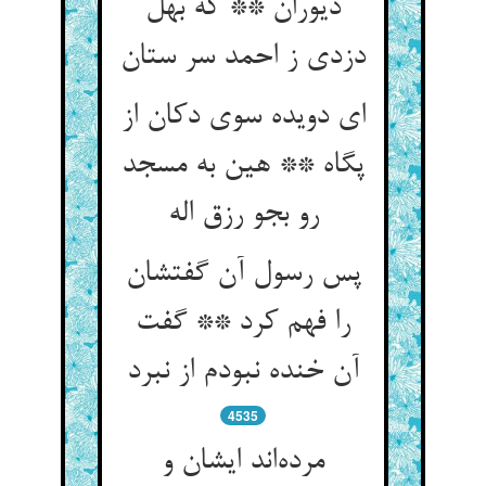
دیوران ** که بهل
دزدی ز احمد سر ستان
ای دویده سوی دکان از
پگاه ** هین به مسجد
رو بجو رزق اله
پس رسول آن گفتشان
را فهم کرد ** گفت
آن خنده نبودم از نبرد
4535
مرده‌اند ایشان و