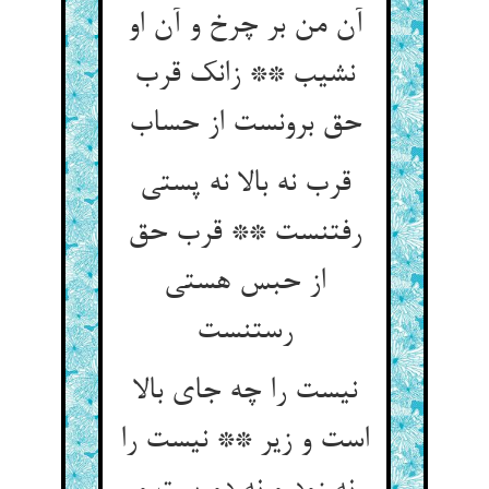
آن من بر چرخ و آن او
نشیب ** زانک قرب
حق برونست از حساب
قرب نه بالا نه پستی
رفتنست ** قرب حق
از حبس هستی
رستنست
نیست را چه جای بالا
است و زیر ** نیست را