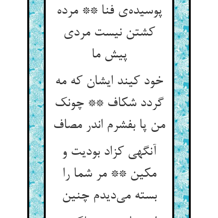
پوسیده‌ی فنا ** مرده
کشتن نیست مردی
پیش ما
خود کیند ایشان که مه
گردد شکاف ** چونک
من پا بفشرم اندر مصاف
آنگهی کزاد بودیت و
مکین ** مر شما را
بسته می‌دیدم چنین