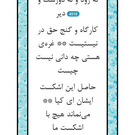
نه زود و نه دورست و
دیر
4515
کارگاه و گنج حق در
نیستیست ** غره‌ی
هستی چه دانی نیست
چیست
حاصل این اشکست
ایشان ای کیا **
می‌نماند هیچ با
اشکست ما