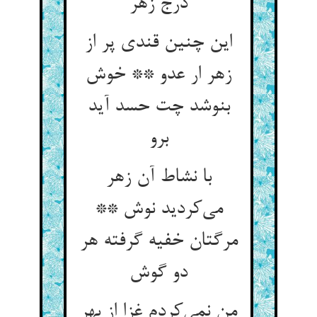
درج زهر
این چنین قندی پر از
زهر ار عدو ** خوش
بنوشد چت حسد آید
برو
با نشاط آن زهر
می‌کردید نوش **
مرگتان خفیه گرفته هر
دو گوش
من نمی‌کردم غزا از بهر