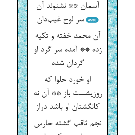
آسمان ** نشنوند آن
سر لوح غیب‌دان
4530
آن محمد خفته و تکیه
زده ** آمده سر گرد او
گردان شده
او خورد حلوا که
روزیشست باز ** آن نه
کانگشتان او باشد دراز
نجم ثاقب گشته حارس