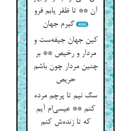
آن ** تا ظفر یابم فرو
گیرم جهان
4550
کین جهان جیفه‌ست و
مردار و رخیص ** بر
چنین مردار چون باشم
حریص
سگ نیم تا پرچم مرده
کنم ** عیسی‌ام آیم
که تا زنده‌ش کنم