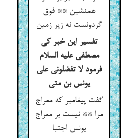
همنشین ** فوق
گردونست نه زیر زمین
تفسیر این خبر کی
مصطفی علیه السلام
فرمود لا تفضلونی علی
یونس بن متی
گفت پیغامبر که معراج
مرا ** نیست بر معراج
یونس اجتبا