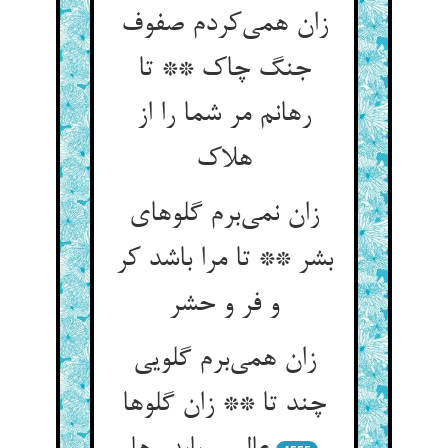
زان همی‌کردم صفوف
جنگ چاک ** تا
رهانم مر شما را از
هلاک
زان نمی‌برم گلوهای
بشر ** تا مرا باشد کر
و فر و حشر
زان همی‌برم گلویی
چند تا ** زان گلوها