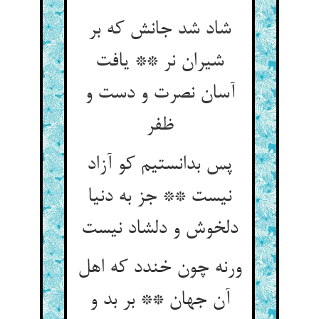
شاد شد جانش که بر
شیران نر ** یافت
آسان نصرت و دست و
ظفر
پس بدانستیم کو آزاد
نیست ** جز به دنیا
دلخوش و دلشاد نیست
ورنه چون خندد که اهل
آن جهان ** بر بد و