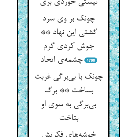
نیستی خوردی بری
چونک بر وی سرد
گشتی این نهاد **
جوش کردی گرم
چشمه‌ی اتحاد
4760
چونک با بی‌برگی غربت
بساخت ** برگ
بی‌برگی به سوی او
بتاخت
خوشه‌های فکرتش