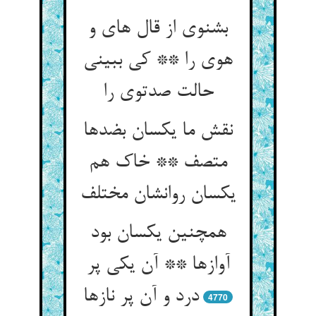
بشنوی از قال های و
هوی را ** کی ببینی
حالت صدتوی را
نقش ما یکسان بضدها
متصف ** خاک هم
یکسان روانشان مختلف
همچنین یکسان بود
آوازها ** آن یکی پر
درد و آن پر نازها
4770