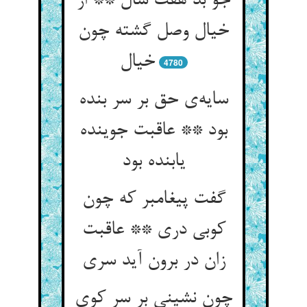
جو بد هفت سال ** از
خیال وصل گشته چون
خیال
4780
سایه‌ی حق بر سر بنده
بود ** عاقبت جوینده
یابنده بود
گفت پیغامبر که چون
کوبی دری ** عاقبت
زان در برون آید سری
چون نشینی بر سر کوی