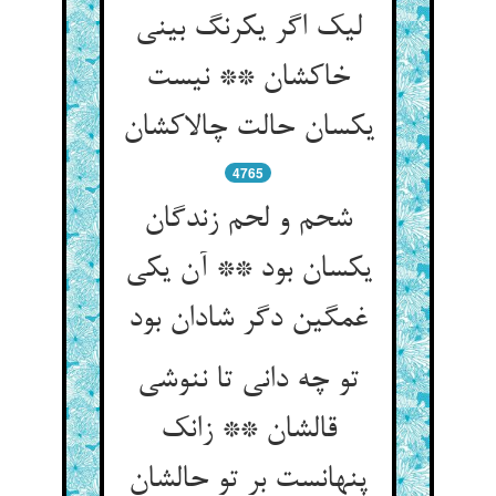
لیک اگر یکرنگ بینی
خاکشان ** نیست
یکسان حالت چالاکشان
4765
شحم و لحم زندگان
یکسان بود ** آن یکی
غمگین دگر شادان بود
تو چه دانی تا ننوشی
قالشان ** زانک
پنهانست بر تو حالشان