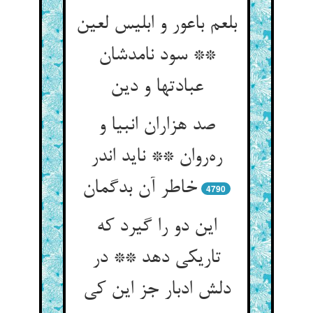
بلعم باعور و ابلیس لعین
** سود نامدشان
عبادتها و دین
صد هزاران انبیا و
ره‌روان ** ناید اندر
خاطر آن بدگمان
4790
این دو را گیرد که
تاریکی دهد ** در
دلش ادبار جز این کی