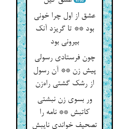
عشق کین
4750
عشق از اول چرا خونی
بود ** تا گریزد آنک
بیرونی بود
چون فرستادی رسولی
پیش زن ** آن رسول
از رشک گشتی راه‌زن
ور بسوی زن نبشتی
کاتبش ** نامه را
تصحیف خواندی نایبش