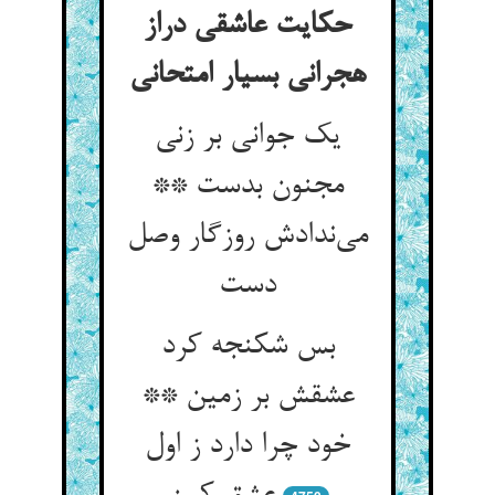
حکایت عاشقی دراز
هجرانی بسیار امتحانی
یک جوانی بر زنی
مجنون بدست **
می‌ندادش روزگار وصل
دست
بس شکنجه کرد
عشقش بر زمین **
خود چرا دارد ز اول