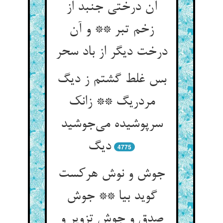
آن درختی جنبد از
زخم تبر ** و آن
درخت دیگر از باد سحر
بس غلط گشتم ز دیگ
مردریگ ** زانک
سرپوشیده می‌جوشید
دیگ
4775
جوش و نوش هرکست
گوید بیا ** جوش
صدق و جوش تزویر و