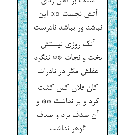
سنگ بر آهن زدی
آتش نجست ** این
نباشد ور بباشد نادرست
آنک روزی نیستش
بخت و نجات ** ننگرد
عقلش مگر در نادرات
کان فلان کس کشت
کرد و بر نداشت ** و
آن صدف برد و صدف
گوهر نداشت