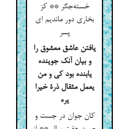
خسته‌جگر ** کز
بخاری دور ماندیم ای
پسر
یافتن عاشق معشوق را
و بیان آنک جوینده
یابنده بود کی و من
یعمل مثقال ذرة خیرا
یره
کان جوان در جست و