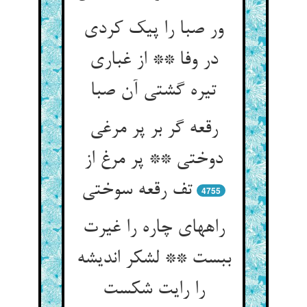
ور صبا را پیک کردی
در وفا ** از غباری
تیره گشتی آن صبا
رقعه گر بر پر مرغی
دوختی ** پر مرغ از
تف رقعه سوختی
4755
راههای چاره را غیرت
ببست ** لشکر اندیشه
را رایت شکست