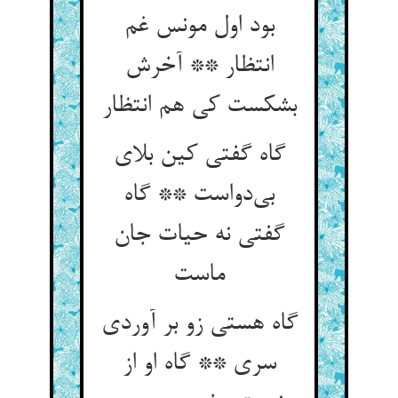
بود اول مونس غم
انتظار ** آخرش
بشکست کی هم انتظار
گاه گفتی کین بلای
بی‌دواست ** گاه
گفتی نه حیات جان
ماست
گاه هستی زو بر آوردی
سری ** گاه او از