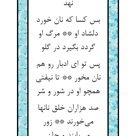
نهد
بس کسا که نان خورد
دلشاد او ** مرگ او
گردد بگیرد در گلو
پس تو ای ادبار رو هم
نان مخور ** تا نیفتی
همچو او در شور و شر
صد هزاران خلق نانها
می‌خورند ** زور
می‌یابند و جان