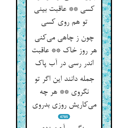
کسی ** عاقبت بینی
تو هم روی کسی
چون ز چاهی می‌کنی
هر روز خاک ** عاقبت
اندر رسی در آب پاک
جمله دانند این اگر تو
نگروی ** هر چه
می‌کاریش روزی بدروی
4785