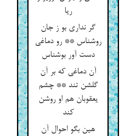
ریا
گر نداری بو ز جان
روشناس ** رو دماغی
دست آور بوشناس
آن دماغی که بر آن
گلشن تند ** چشم
یعقوبان هم او روشن
کند
هین بگو احوال آن