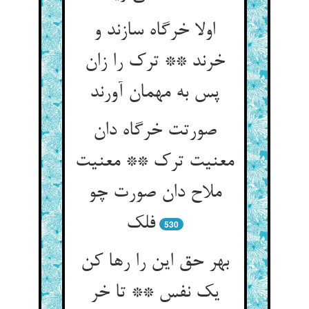
اولا خرگاه سازند و
خرند ** ترک را زان
پس به مهمان آورند
صورتت خرگاه دان
معنیت ترک ** معنیت
ملاح دان صورت چو
فلک
530
بهر حق این را رها کن
یک نفس ** تا خر