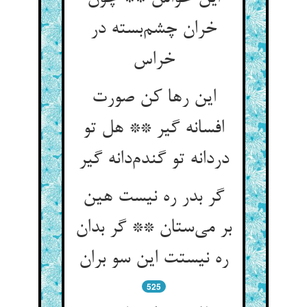
خران چشم‌بسته در
خراس
این رها کن صورت
افسانه گیر ** هل تو
دردانه تو گندم‌دانه گیر
گر بدر ره نیست هین
بر می‌ستان ** گر بدان
ره نیستت این سو بران
525