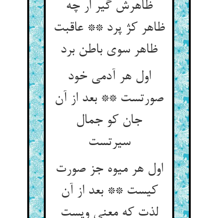
ظاهرش گیر ار چه
ظاهر کژ پرد ** عاقبت
ظاهر سوی باطن برد
اول هر آدمی خود
صورتست ** بعد از آن
جان کو جمال
سیرتست
اول هر میوه جز صورت
کیست ** بعد از آن
لذت که معنی ویست