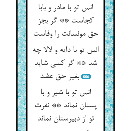
انس تو با مادر و بابا
کجاست ** گر بجز
حق مونسانت را وفاست
انس تو با دایه و لالا چه
شد ** گر کسی شاید
بغیر حق عضد
550
انس تو با شیر و با
پستان نماند ** نفرت
تو از دبیرستان نماند