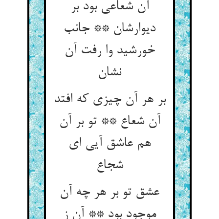
آن شعاعی بود بر
دیوارشان ** جانب
خورشید وا رفت آن
نشان
بر هر آن چیزی که افتد
آن شعاع ** تو بر آن
هم عاشق آیی ای
شجاع
عشق تو بر هر چه آن
موجود بود ** آن ز