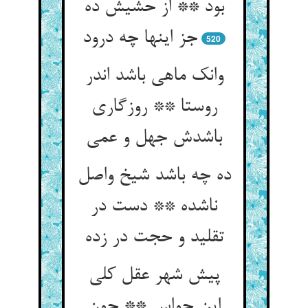
بود ** از حشیش ده
جز اینها چه درود
520
وانک ماهی باشد اندر
روستا ** روزگاری
باشدش جهل و عمی
ده چه باشد شیخ واصل
ناشده ** دست در
تقلید و حجت در زده
پیش شهر عقل کلی
این حواس ** چون