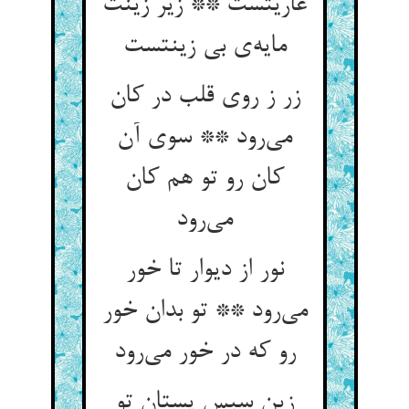
عاریتست ** زیر زینت
مایه‌ی بی زینتست
زر ز روی قلب در کان
می‌رود ** سوی آن
کان رو تو هم کان
می‌رود
نور از دیوار تا خور
می‌رود ** تو بدان خور
رو که در خور می‌رود
زین سپس پستان تو