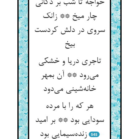
خواجه تا شب بر دکانی
چار میخ ** زانک
سروی در دلش کردست
بیخ
تاجری دریا و خشکی
می‌رود ** آن بمهر
خانه‌شینی می‌دود
هر که را با مرده
سودایی بود ** بر امید
زنده‌سیمایی بود
545