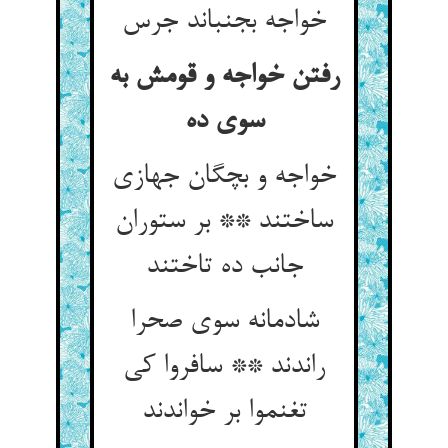
خواجه بجنباند جرس
رفتن خواجه و قومش به
سوی ده
خواجه و بچگان جهازی
ساختند ** بر ستوران
جانب ده تاختند
شادمانه سوی صحرا
راندند ** سافروا کی
تغنموا بر خواندند