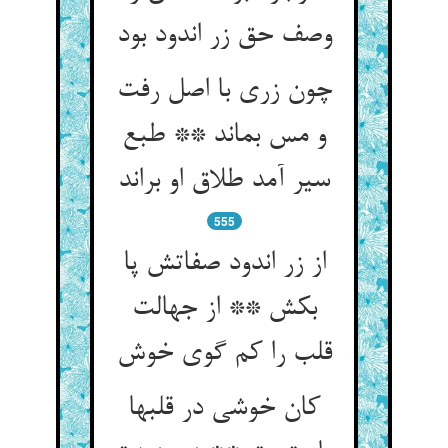
وصف حق زر اندود بود
چون زری با اصل رفت
و مس بماند ** طبع
سیر آمد طلاق او براند
555
از زر اندود صفاتش پا
بکش ** از جهالت
قلب را کم گوی خوش
کان خوشی در قلبها