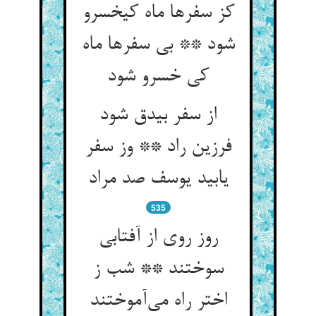
کز سفرها ماه کیخسرو
شود ** بی سفرها ماه
کی خسرو شود
از سفر بیدق شود
فرزین راد ** وز سفر
یابید یوسف صد مراد
535
روز روی از آفتابی
سوختند ** شب ز
اختر راه می‌آموختند