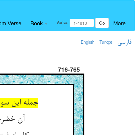
om Verse
Book
More
Verse:
Go
فارسی
Türkçe
English
716-765
جمله این سو
آن خضرجا