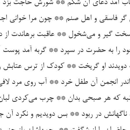
ب آمد دعای آن شکم ** شورش حاجت بزد بی
ر فاسقی و اهل صنم ** چون مرا خوانی اجاب
 سخت گیر و می‌شخول ** عاقبت برهاندت از
 را به حضرت در سپرد ** گربه آمد پوست آن
ه دویدند او گریخت ** کودک از ترس عتابش 
اندر انجمن آن طفل خرد ** آب روی مرد لافی 
به که هر صبحی بدان ** چرب می‌کردی لبان 
 ناگهانش در ربود ** بس دویدیم و نکرد آن 