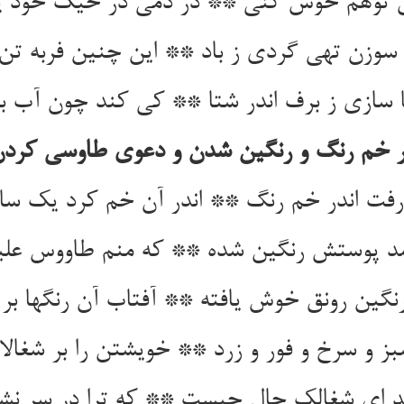
وق توهم خوش کنی ** در دمی در خیک خود 
وزن تهی گردی ز باد ** این چنین فربه تن 
ا سازی ز برف اندر شتا ** کی کند چون آب بی
ر خم رنگ و رنگین شدن و دعوی طاوسی کردن
رفت اندر خم رنگ ** اندر آن خم کرد یک س
مد پوستش رنگین شده ** که منم طاووس علی
نگین رونق خوش یافته ** آفتاب آن رنگها بر ت
بز و سرخ و فور و زرد ** خویشتن را بر شغال
د ای شغالک حال چیست ** که ترا در سر نش