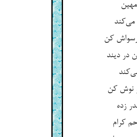
مهین
می‌کند
 رسواش کن
 در دیند
ی‌کند
و نوش کن
ر زده
حم کرام