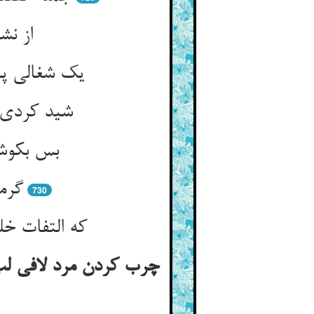
از نش
یک شغالی پی
شید کردی ت
بس بکوشی
گرمی
730
که التفات خ
چرب کردن مرد لافی لب 