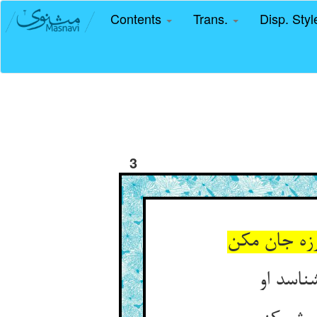
Contents
Trans.
Disp. Sty
3
زه جان مکن
ناسد او