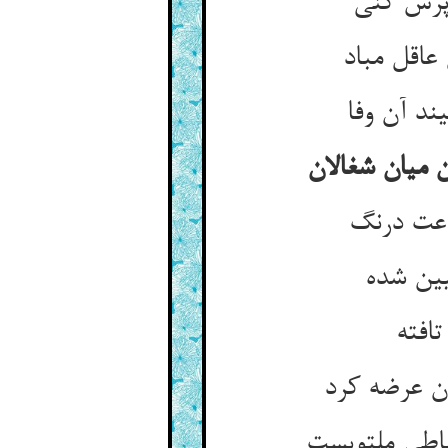
پرش کنی
عاقل مباد
ند آن وفا
 میان شغالان
اعت درنگ
ین شده
افته
ان عرضه کرد
اطی ملتویست