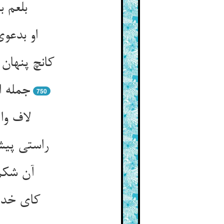
بلعم 
او بدعو
کانچ پنهان
جمله ا
750
لاف وا
راستی پیش
آن شکم
کای خدا 