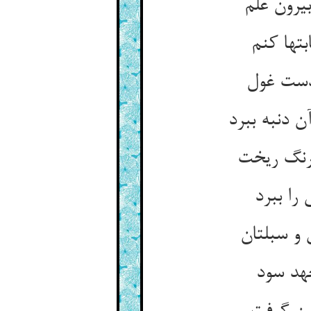
رون علم
تها کنم
 دست غول
 دنبه ببرد
رنگ ریخت
را ببرد
و سبلتان
جهد سود