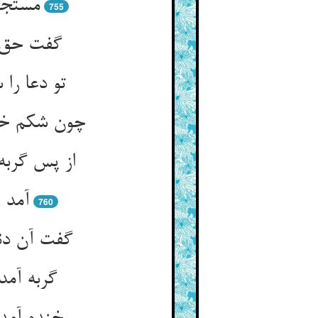
مستجا
755
گفت حق گ
تو دعا را
چون شکم خود
از پس گرب
آمد 
760
گفت آن دن
گربه آمد