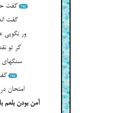
گفت حق
740
گفت اند
ور نگویی 
گر تو نق
سنگهای ا
گفت
745
امتحان در
آمن بودن بلعم با