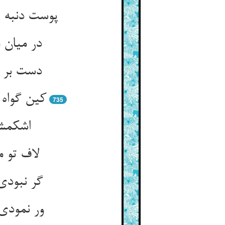
پوست دنبه 
در میان 
دست بر س
کین گواه
735
اشکمش 
لاف تو م
گر نبودی
ور نمودی