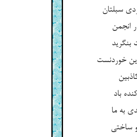
دی سبلتان
ر انجمن
 بنگرید
ین خوردنست
اذبین
نده باد
ی به ما
و ساختی