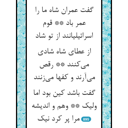
گفت عمران شاه ما را
عمر باد ** قوم
اسرائیلیانند از تو شاد
از عطای شاه شادی
می‌کنند ** رقص
می‌آرند و کفها می‌زنند
گفت باشد کین بود اما
ولیک ** وهم و اندیشه
مرا پر کرد نیک
895