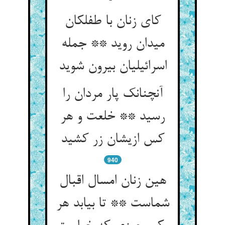
کای زنان با طفلکان
میدان روید ** جمله
اسرائیلیان بیرون شوید
آنچنانک پار مردان را
رسید ** خلعت و هر
کس ازیشان زر کشید
940
هین زنان امسال اقبال
شماست ** تا بیابد هر