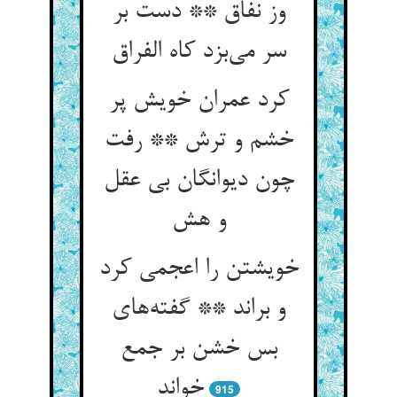
وز نفاق ** دست بر
سر می‌بزد کاه الفراق
کرد عمران خویش پر
خشم و ترش ** رفت
چون دیوانگان بی عقل
و هش
خویشتن را اعجمی کرد
و براند ** گفته‌های
بس خشن بر جمع
خواند
915