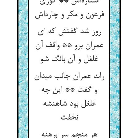
استاره‌اش ** کوری
فرعون و مکر و چاره‌اش
روز شد گفتش که ای
عمران برو ** واقف آن
غلغل و آن بانگ شو
راند عمران جانب میدان
و گفت ** این چه
غلغل بود شاهنشه
نخفت
هر منجم سر برهنه