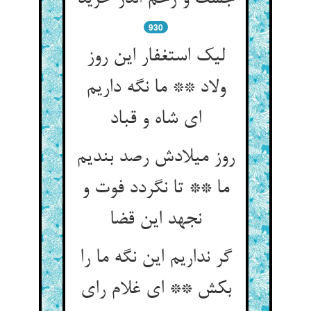
930
لیک استغفار این روز
ولاد ** ما نگه داریم
ای شاه و قباد
روز میلادش رصد بندیم
ما ** تا نگردد فوت و
نجهد این قضا
گر نداریم این نگه ما را
بکش ** ای غلام رای