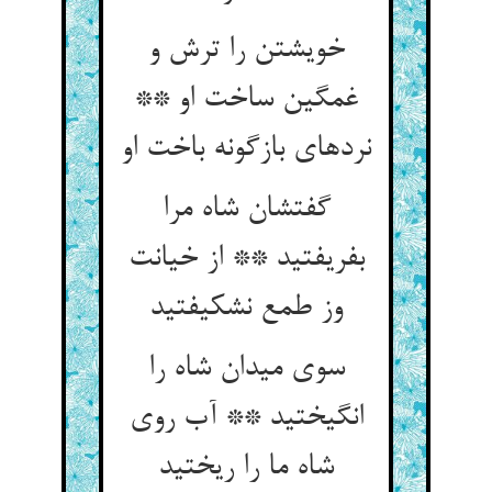
خویشتن را ترش و
غمگین ساخت او **
نردهای بازگونه باخت او
گفتشان شاه مرا
بفریفتید ** از خیانت
وز طمع نشکیفتید
سوی میدان شاه را
انگیختید ** آب روی
شاه ما را ریختید