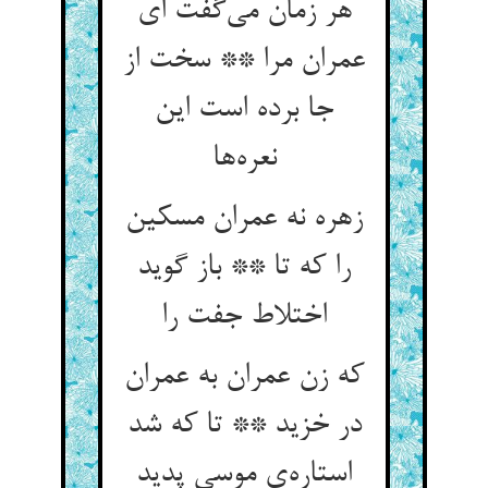
هر زمان می‌گفت ای
عمران مرا ** سخت از
جا برده است این
نعره‌ها
زهره نه عمران مسکین
را که تا ** باز گوید
اختلاط جفت را
که زن عمران به عمران
در خزید ** تا که شد
استاره‌ی موسی پدید