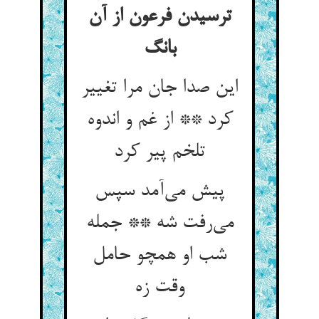
ترسیدن فرعون از آن
بانگ
این صدا جان مرا تغییر
کرد ** از غم و اندوه
تلخم پیر کرد
پیش می‌آمد سپس
می‌رفت شه ** جمله
شب او همچو حامل
وقت زه