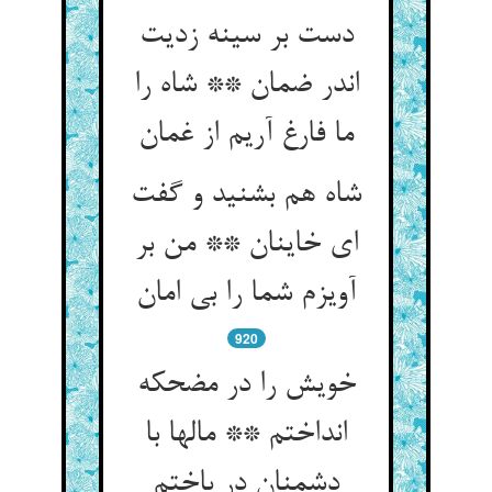
دست بر سینه زدیت
اندر ضمان ** شاه را
ما فارغ آریم از غمان
شاه هم بشنید و گفت
ای خاینان ** من بر
آویزم شما را بی امان
920
خویش را در مضحکه
انداختم ** مالها با
دشمنان در باختم