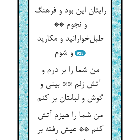
رایتان این بود و فرهنگ
و نجوم **
طبل‌خوارانید و مکارید
و شوم
925
من شما را بر درم و
آتش زنم ** بینی و
گوش و لبانتان بر کنم
من شما را هیزم آتش
کنم ** عیش رفته بر