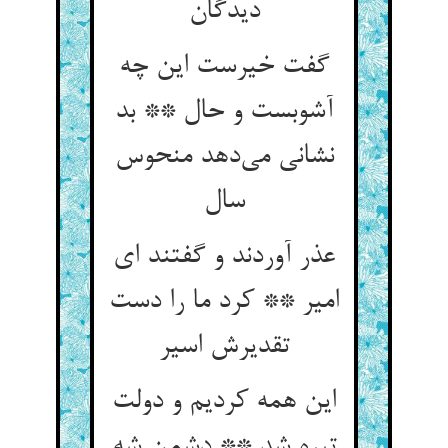
دیدگان
گفت خیرست این چه
آشوبست و حال ** بد
نشانی می‌دهد منحوس
سال
عذر آوردند و گفتند ای
امیر ** کرد ما را دست
تقدیرش اسیر
این همه کردیم و دولت
تیره شد ** دشمن شه