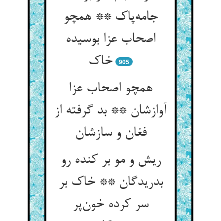
جامه‌پاک ** همچو
اصحاب عزا بوسیده
خاک
905
همچو اصحاب عزا
آوازشان ** بد گرفته از
فغان و سازشان
ریش و مو بر کنده رو
بدریدگان ** خاک بر
سر کرده خون‌پر