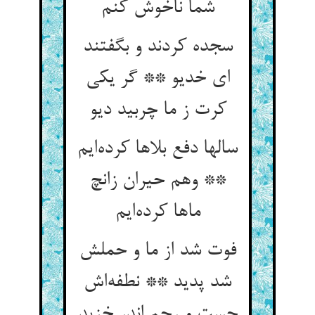
شما ناخوش کنم
سجده کردند و بگفتند
ای خدیو ** گر یکی
کرت ز ما چربید دیو
سالها دفع بلاها کرده‌ایم
** وهم حیران زانچ
ماها کرده‌ایم
فوت شد از ما و حملش
شد پدید ** نطفه‌اش
جست و رحم اندر خزید