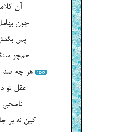
آن کلام
چون بهاما
پس بگفتی 
هم‌چو سنگ
هر چه صد ر
1245
عقل تو د
ناصحی ر
کین نه بر ج