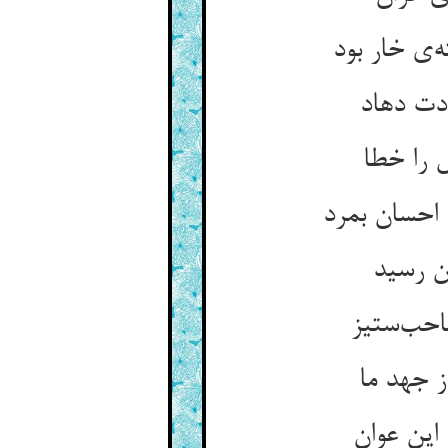
‌ی خار بود
دت دهاد
 را خطا
 احسان بمرد
ن رسید
صاحب‌ستیز
ز جهد ما
این عوان