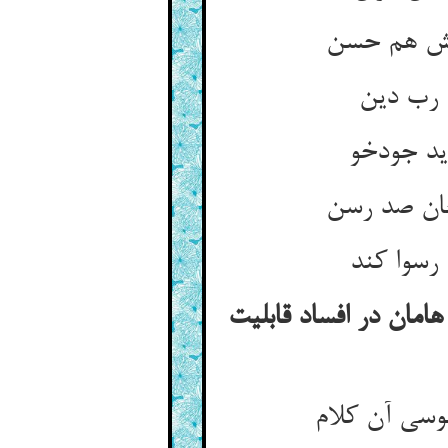
امش هم حسن
 رب دین
ید جودخو
جان صد رسن
رسوا کند
هامان در افساد قابلیت
وسی آن کلام