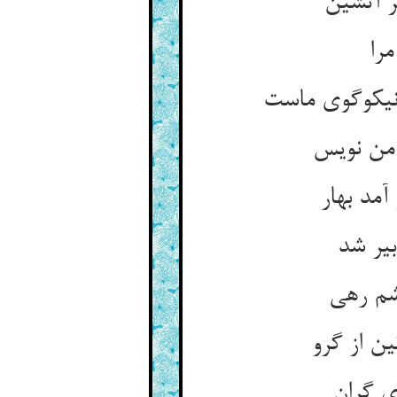
ر آتشین
مرا
نیکوگوی ماست
 من نویس
مد بهار
بیر شد
اشم رهی
ن از گرو
‌ی گران