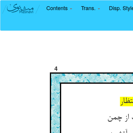
Contents
Trans.
Disp. Sty
4
تظار
گ از چمن