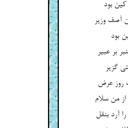
کین بود
ن آصف وزیر
ن بود
ر بر عبیر
تی گزیر
ت روز عرض
از من سلام
 آرد بنقل