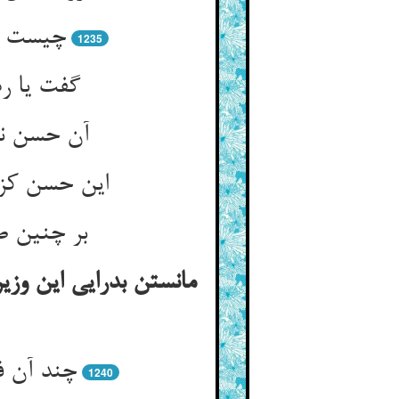
چیست نا
1235
گفت یا ر
آن حسن نا
این حسن کز 
بر چنین ص
مانستن بدرایی این وزیر
چند آن ف
1240