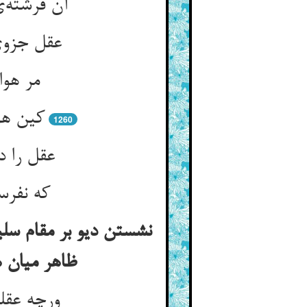
آن فرشته‌
عقل جزوی
مر هوا
کین هوا
1260
عقل را د
که نفرس
نشستن دیو بر مقام سلیم
ظاهر میان ه
ورچه عقل