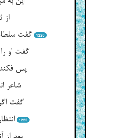
این به م
از ث
گفت سلطان
1220
گفت او را
پس فکندش
شاعر ان
گفت اگر 
انتظا
1225
بعد از آ