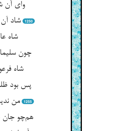
وای آن ش
شاد آن 
1250
شاه عا
چون سلیمان
شاه فرعو
پس بود ظلم
من ندید
1255
هم‌چو جان 