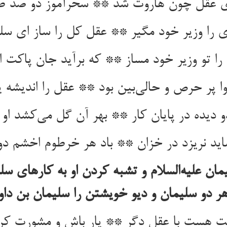
ی عقل چون هاروت شد ** سحرآموز دو صد 
 را وزیر خود مگیر ** عقل کل را ساز ای سلط
 را تو وزیر خود مساز ** که برآید جان پاکت از
 پر حرص و حالی‌بین بود ** عقل را اندیشه ی
و دیده در پایان کار ** بهر آن گل می‌کشد او 
اید نریزد در خزان ** باد هر خرطوم اخشم دور
ان علیه‌السلام و تشبه کردن او به کارهای سلی
ر دو سلیمان و دیو خویشتن را سلیمان بن داو
ت هست با عقل دگر ** یار باش و مشورت کن