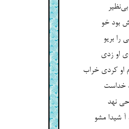
ی‌نظیر
ش بود خو
 را بریو
ی او زدی
 او کردی خراب
ه خداست
حی نهد
آ شیدا مشو