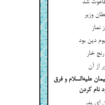
طاغوت شد
ان وزیر
 نماز
وم دین بود
رنج خار
 از آن
مان علیه‌السلام و فرق
د نام کردن
 ای پدر