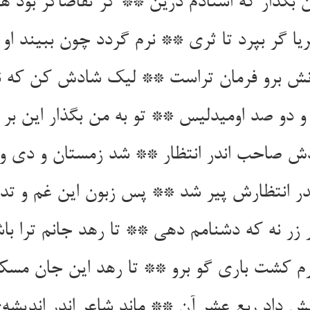
ن بگذار که استادم درین ** گر تقاضاگر بود ه
ریا گر بپرد تا ثری ** نرم گردد چون ببیند او 
ش برو فرمان تراست ** لیک شادش کن که 
 و دو صد اومیدلیس ** تو به من بگذار این بر
 صاحب اندر انتظار ** شد زمستان و دی و آ
در انتظارش پیر شد ** پس زبون این غم و تد
زر نه که دشنامم دهی ** تا رهد جانم ترا ب
رم کشت باری گو برو ** تا رهد این جان مسکی
نش داد ربع عشر آن ** ماند شاعر اندر اندیشه