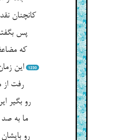
کانچنان نقد
پس بگفتن
که مضاعف
این زمان
1230
رفت از 
رو بگیر ای
ما به صد 
رو بایشان