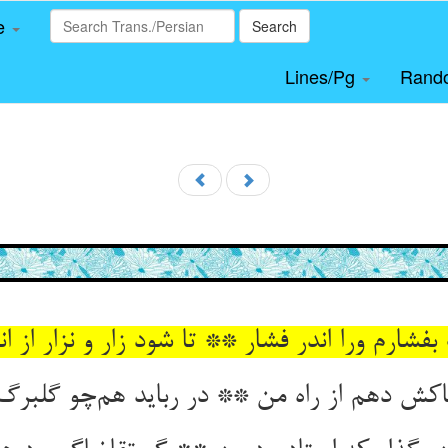
le
Search
Lines/Pg
Rand
فشارم ورا اندر فشار ** تا شود زار و نزار از ان
اکش دهم از راه من ** در رباید هم‌چو گلبر