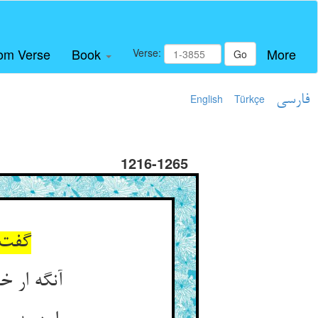
om Verse
Book
More
Verse:
Go
فارسی
Türkçe
English
1216-1265
گفت ب
آنگه ار خ