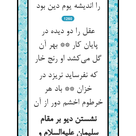
را اندیشه یوم دین بود
1260
عقل را دو دیده در
پایان کار ** بهر آن
گل می‌کشد او رنج خار
که نفرساید نریزد در
خزان ** باد هر
خرطوم اخشم دور از آن
نشستن دیو بر مقام
سلیمان علیه‌السلام و