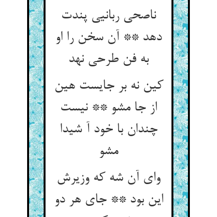
ناصحی ربانیی پندت
دهد ** آن سخن را او
به فن طرحی نهد
کین نه بر جایست هین
از جا مشو ** نیست
چندان با خود آ شیدا
مشو
وای آن شه که وزیرش
این بود ** جای هر دو