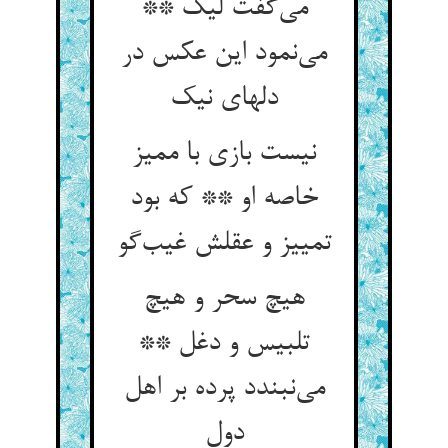
می‌گفت لیک **
می‌نمود این عکس در
دلهای نیک
نیست بازی با ممیز
خاصه او ** که بود
تمییز و عقلش غیب‌گو
هیچ سحر و هیچ
تلبیس و دغل **
می‌نبندد پرده بر اهل
دول