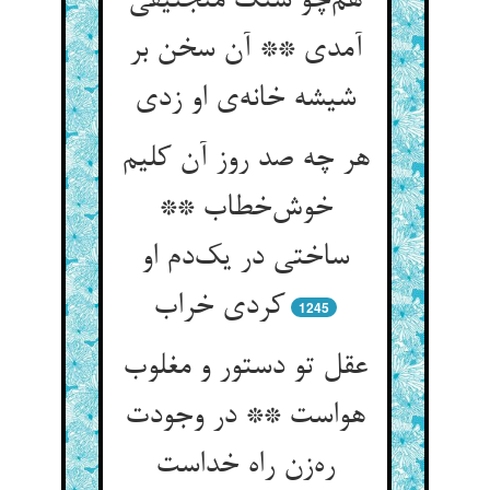
هم‌چو سنگ منجنیقی
آمدی ** آن سخن بر
شیشه خانه‌ی او زدی
هر چه صد روز آن کلیم
خوش‌خطاب **
ساختی در یک‌دم او
کردی خراب
1245
عقل تو دستور و مغلوب
هواست ** در وجودت
ره‌زن راه خداست