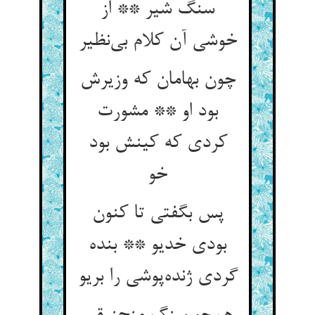
سنگ شیر ** از
خوشی آن کلام بی‌نظیر
چون بهامان که وزیرش
بود او ** مشورت
کردی که کینش بود
خو
پس بگفتی تا کنون
بودی خدیو ** بنده
گردی ژنده‌پوشی را بریو