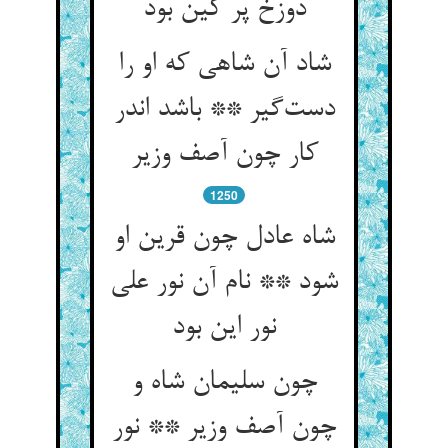
دوزخ پر کین بود
شاد آن شاهی که او را
دست‌گیر ** باشد اندر
کار چون آصف وزیر
1250
شاه عادل چون قرین او
شود ** نام آن نور علی
نور این بود
چون سلیمان شاه و
چون آصف وزیر ** نور