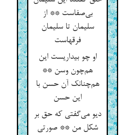
خلق گفتند این سلیمان
بی‌صفاست ** از
سلیمان تا سلیمان
فرقهاست
او چو بیداریست این
هم‌چون وسن **
هم‌چنانک آن حسن با
این حسن
دیو می‌گفتی که حق بر
شکل من ** صورتی