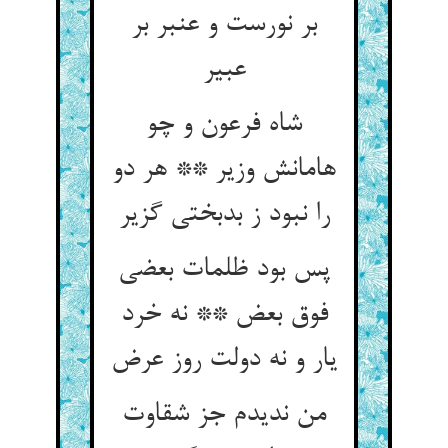
بر نورست و عنبر بر
عبیر
شاه فرعون و چو
هامانش وزیر ** هر دو
را نبود ز بدبختی گزیر
پس بود ظلمات بعضی
فوق بعض ** نه خرد
یار و نه دولت روز عرض
من ندیدم جز شقاوت