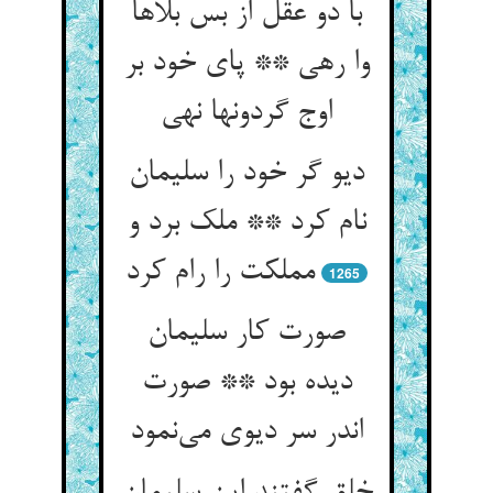
با دو عقل از بس بلاها
وا رهی ** پای خود بر
اوج گردونها نهی
دیو گر خود را سلیمان
نام کرد ** ملک برد و
مملکت را رام کرد
1265
صورت کار سلیمان
دیده بود ** صورت
اندر سر دیوی می‌نمود