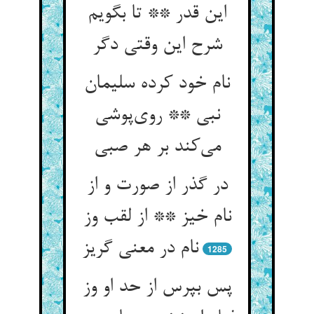
این قدر ** تا بگویم
شرح این وقتی دگر
نام خود کرده سلیمان
نبی ** روی‌پوشی
می‌کند بر هر صبی
در گذر از صورت و از
نام خیز ** از لقب وز
نام در معنی گریز
1285
پس بپرس از حد او وز