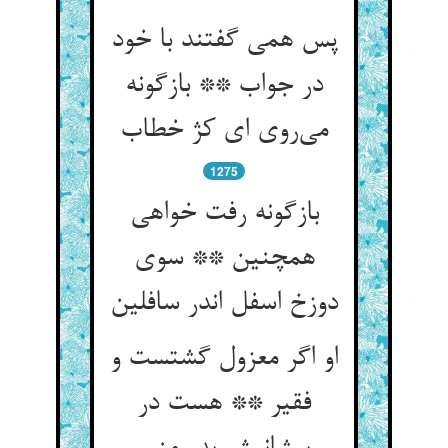
پس همی گفتند با خود
در جواب ** بازگونه
می‌روی ای کژ خطاب
1275
بازگونه رفت خواهی
همچنین ** سوی
دوزخ اسفل اندر سافلین
او اگر معزول گشتست و
فقیر ** هست در