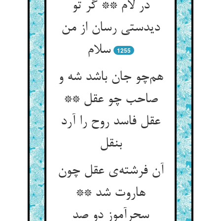
در لام ** گر تو
دیدستی رسان از من
سلام
1255
هم‌چو جان باشد شه و
صاحب چو عقل **
عقل فاسد روح را آرد
بنقل
آن فرشته‌ی عقل چون
هاروت شد **
سحرآموز دو صد