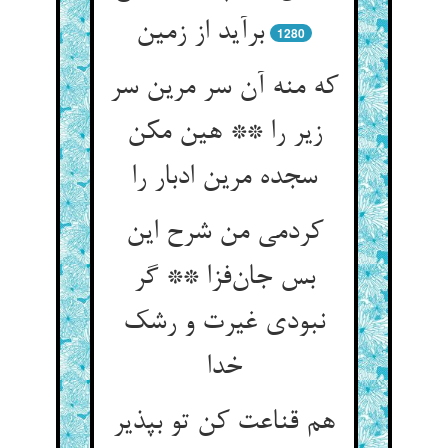
برآید از زمین
1280
که منه آن سر مرین سر
زیر را ** هین مکن
سجده مرین ادبار را
کردمی من شرح این
بس جان‌فزا ** گر
نبودی غیرت و رشک
خدا
هم قناعت کن تو بپذیر