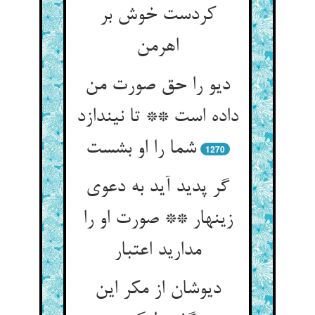
کردست خوش بر
اهرمن
دیو را حق صورت من
داده است ** تا نیندازد
شما را او بشست
1270
گر پدید آید به دعوی
زینهار ** صورت او را
مدارید اعتبار
دیوشان از مکر این