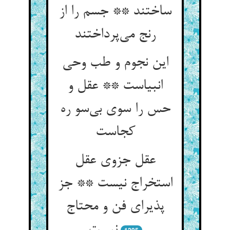
ساختند ** جسم را از
رنج می‌پرداختند
این نجوم و طب وحی
انبیاست ** عقل و
حس را سوی بی‌سو ره
کجاست
عقل جزوی عقل
استخراج نیست ** جز
پذیرای فن و محتاج