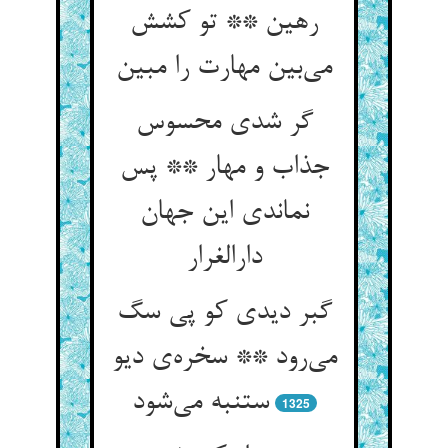
رهین ** تو کشش
می‌بین مهارت را مبین
گر شدی محسوس
جذاب و مهار ** پس
نماندی این جهان
دارالغرار
گبر دیدی کو پی سگ
می‌رود ** سخره‌ی دیو
ستنبه می‌شود
1325