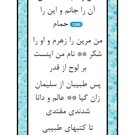
آن را جانم و این را
حمام
1290
من مرین را زهرم و او را
شکر ** نام من اینست
بر لوح از قدر
پس طبیبان از سلیمان
زان گیا ** عالم و دانا
شدندی مقتدی
تا کتبهای طبیبی