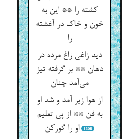
کشته را ** این به
خون و خاک در آغشته
را
دید زاغی زاغ مرده در
دهان ** بر گرفته تیز
می‌آمد چنان
از هوا زیر آمد و شد او
به فن ** از پی تعلیم
او را گورکن
1305