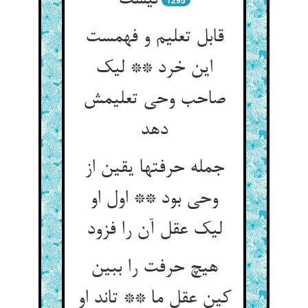
نیست
1295
قابل تعلیم و فهمست
این خرد ** لیک
صاحب وحی تعلیمش
دهد
جمله حرفتها یقین از
وحی بود ** اول او
لیک عقل آن را فزود
هیچ حرفت را ببین
کین عقل ما ** تاند او