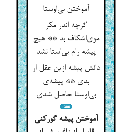
آموختن بی‌اوستا
گرچه اندر مکر
موی‌اشکاف بد ** هیچ
پیشه رام بی‌استا نشد
دانش پیشه ازین عقل ار
بدی ** پیشه‌ی
بی‌اوستا حاصل شدی
1300
آموختن پیشه گورکنی