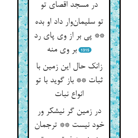
در مسجد اقصای تو
تو سلیمان‌وار داد او بده
** پی بر از وی پای رد
بر وی منه
1315
زانک حال این زمین با
ثبات ** باز گوید با تو
انواع نبات
در زمین گر نیشکر ور
خود نیست ** ترجمان