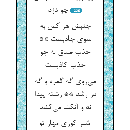
چو دزد
1320
جنبش هر کس به
سوی جاذبست **
جذب صدق نه چو
جذب کاذبست
می‌روی گه گمره و گه
در رشد ** رشته پیدا
نه و آنکت می‌کشد
اشتر کوری مهار تو