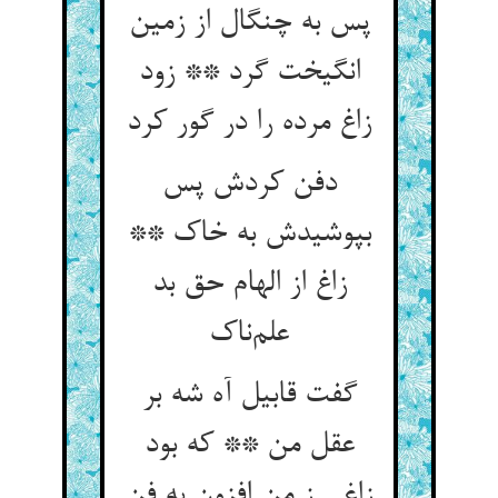
پس به چنگال از زمین
انگیخت گرد ** زود
زاغ مرده را در گور کرد
دفن کردش پس
بپوشیدش به خاک **
زاغ از الهام حق بد
علم‌ناک
گفت قابیل آه شه بر
عقل من ** که بود
زاغی ز من افزون به فن