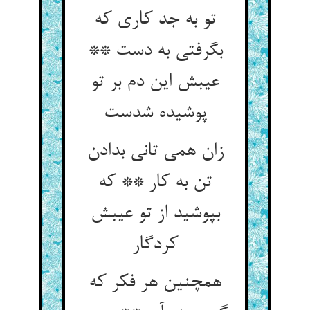
تو به جد کاری که
بگرفتی به دست **
عیبش این دم بر تو
پوشیده شدست
زان همی تانی بدادن
تن به کار ** که
بپوشید از تو عیبش
کردگار
همچنین هر فکر که