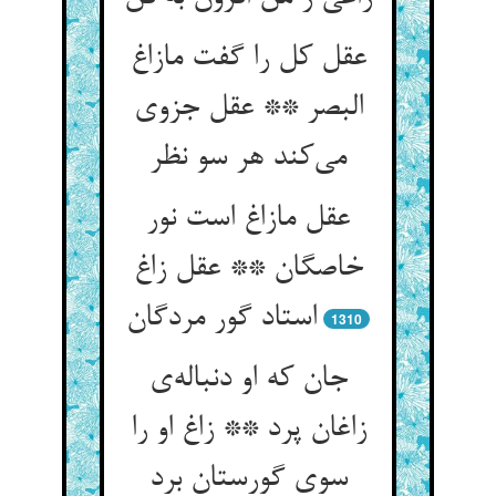
عقل کل را گفت مازاغ
البصر ** عقل جزوی
می‌کند هر سو نظر
عقل مازاغ است نور
خاصگان ** عقل زاغ
استاد گور مردگان
1310
جان که او دنباله‌ی
زاغان پرد ** زاغ او را
سوی گورستان برد