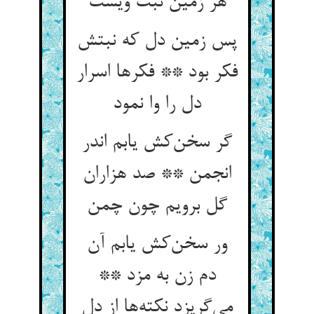
هر زمین نبت ویست
پس زمین دل که نبتش
فکر بود ** فکرها اسرار
دل را وا نمود
گر سخن‌کش یابم اندر
انجمن ** صد هزاران
گل برویم چون چمن
ور سخن‌کش یابم آن
دم زن به مزد **
می‌گریزد نکته‌ها از دل