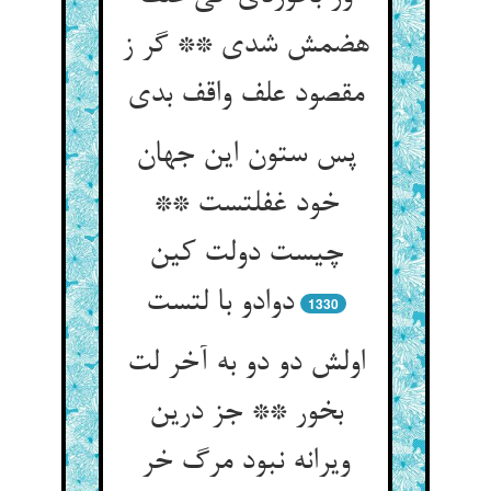
هضمش شدی ** گر ز
مقصود علف واقف بدی
پس ستون این جهان
خود غفلتست **
چیست دولت کین
دوادو با لتست
1330
اولش دو دو به آخر لت
بخور ** جز درین
ویرانه نبود مرگ خر