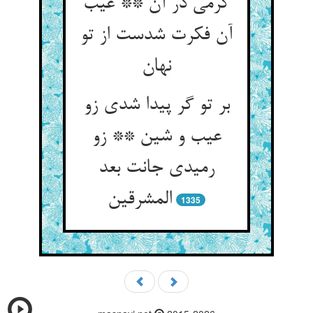
گرمی در آن ** عیب
آن فکرت شدست از تو
نهان
بر تو گر پیدا شدی زو
عیب و شین ** زو
رمیدی جانت بعد
المشرقین
1335