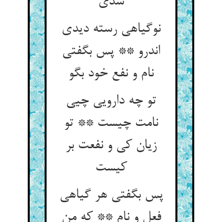
شدی
نوگیاهی رسته دیدی
اندرو ** پس بگفتی
نام و نفع خود بگو
تو چه دارویی چیی
نامت چیست ** تو
زیان کی و نفعت بر
کیست
پس بگفتی هر گیاهی
فعل و نام ** که من