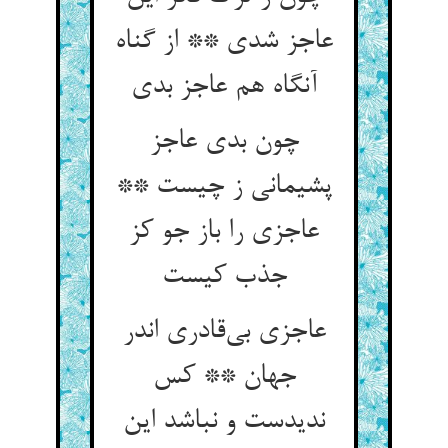
عاجز شدی ** از گناه
آنگاه هم عاجز بدی
چون بدی عاجز
پشیمانی ز چیست **
عاجزی را باز جو کز
جذب کیست
عاجزی بی‌قادری اندر
جهان ** کس
ندیدست و نباشد این