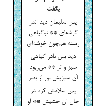
بگفت
پس سلیمان دید اندر
گوشه‌ای ** نوگیاهی
رسته هم‌چون خوشه‌ای
دید بس نادر گیاهی
سبز و تر ** می‌ربود
آن سبزیش نور از بصر
پس سلامش کرد در
حال آن حشیش ** او