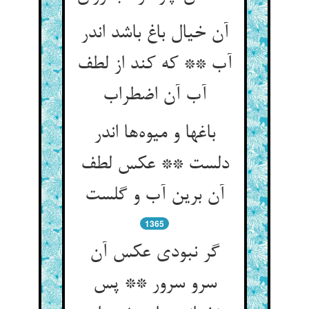
آن خیال باغ باشد اندر
آب ** که کند از لطف
آب آن اضطراب
باغها و میوه‌ها اندر
دلست ** عکس لطف
آن برین آب و گلست
1365
گر نبودی عکس آن
سرو سرور ** پس