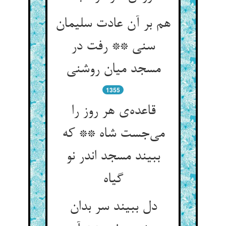
هم بر آن عادت سلیمان
سنی ** رفت در
مسجد میان روشنی
1355
قاعده‌ی هر روز را
می‌جست شاه ** که
ببیند مسجد اندر نو
گیاه
دل ببیند سر بدان