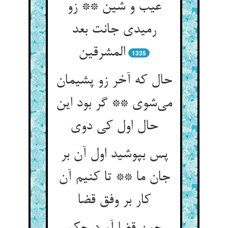
عیب و شین ** زو
رمیدی جانت بعد
المشرقین
1335
حال که آخر زو پشیمان
می‌شوی ** گر بود این
حال اول کی دوی
پس بپوشید اول آن بر
جان ما ** تا کنیم آن
کار بر وفق قضا