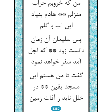
من که خروبم خراب
منزلم ** هادم بنیاد
این آب و گلم
پس سلیمان آن زمان
دانست زود ** که اجل
آمد سفر خواهد نمود
گفت تا من هستم این
مسجد یقین ** در
خلل ناید ز آفات زمین
1380