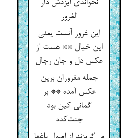
نخواندی ایزدش دار
الغرور
این غرور آنست یعنی
این خیال ** هست از
عکس دل و جان رجال
جمله مغروران برین
عکس آمده ** بر
گمانی کین بود
جنت‌کده
می‌گریزند از اصول باغها