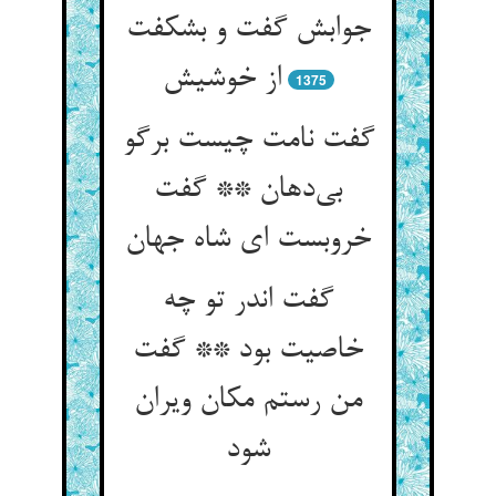
جوابش گفت و بشکفت
از خوشیش
1375
گفت نامت چیست برگو
بی‌دهان ** گفت
خروبست ای شاه جهان
گفت اندر تو چه
خاصیت بود ** گفت
من رستم مکان ویران
شود