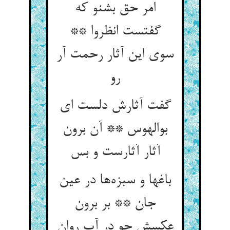
امر حق بشنو که
گفتست انظروا **
سوی این آثار رحمت آر
رو
گفت آثارش دلست ای
بوالهوس ** آن برون
آثار آثارست و بس
باغها و سبزه‌ها در عین
جان ** بر برون
عکسش چو در آب روان