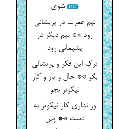
شوی
1340
نیم عمرت در پریشانی
رود ** نیم دیگر در
پشیمانی رود
ترک این فکر و پریشانی
بگو ** حال و یار و کار
نیکوتر بجو
ور نداری کار نیکوتر به
دست ** پس