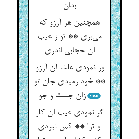
بدان
همچنین هر آرزو که
می‌بری ** تو ز عیب
آن حجابی اندری
ور نمودی علت آن آرزو
** خود رمیدی جان تو
زان جست و جو
1350
گر نمودی عیب آن کار
او ترا ** کس نبردی