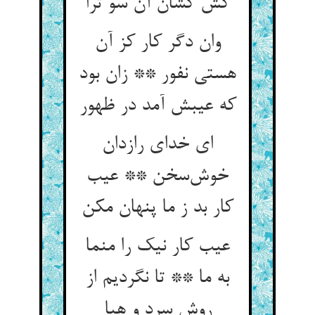
کش کشان آن سو ترا
وان دگر کار کز آن
هستی نفور ** زان بود
که عیبش آمد در ظهور
ای خدای رازدان
خوش‌سخن ** عیب
کار بد ز ما پنهان مکن
عیب کار نیک را منما
به ما ** تا نگردیم از
روش سرد و هبا