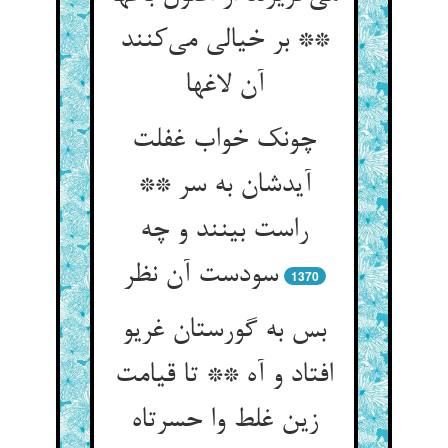
** بر خیالی می‌کنند
آن لاغها
چونک خواب غفلت
آیدشان به سر **
راست بینند و چه
سودست آن نظر
1370
بس به گورستان غریو
افتاد و آه ** تا قیامت
زین غلط وا حسرتاه