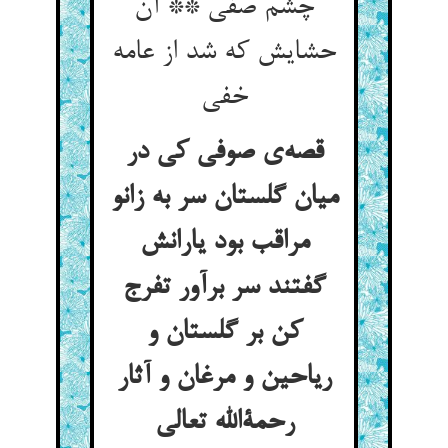
چشم صفی ** آن
حشایش که شد از عامه
خفی
قصه‌ی صوفی کی در
میان گلستان سر به زانو
مراقب بود یارانش
گفتند سر برآور تفرج
کن بر گلستان و
ریاحین و مرغان و آثار
رحمةالله تعالی