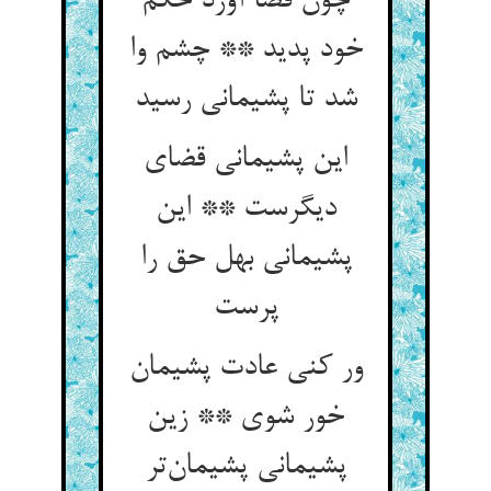
چون قضا آورد حکم
خود پدید ** چشم وا
شد تا پشیمانی رسید
این پشیمانی قضای
دیگرست ** این
پشیمانی بهل حق را
پرست
ور کنی عادت پشیمان
خور شوی ** زین
پشیمانی پشیمان‌تر