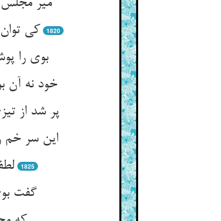
میر مجلس ن
کی توان 
1820
بوی را پو
خود نه آن ب
پر شد از تی
این سر خم ر
لطف
1825
گفت بوی
که مح