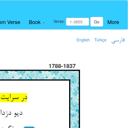
om Verse
Book
More
Verse:
Go
فارسی
Türkçe
English
1788-1837
در سرایت 
دیو دزد