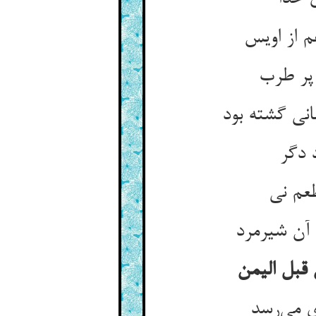
م از اویس
 پر طرب
نی گشته بود
 دگر
طعم نی
 آن شیرمرد
 قبل الیمن
ی می‌رسد