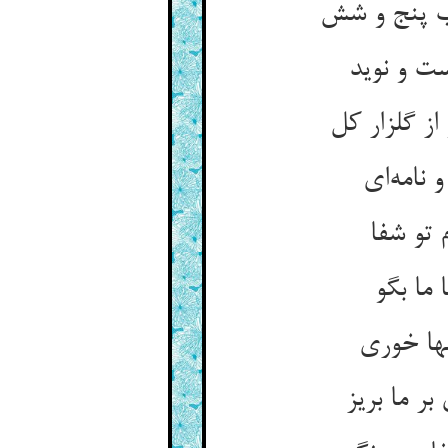
ب پنج و شش
ت و نوید
ز گلزار کل
 نامه‌ای
 تو شفا
 ما بگو
ها خوری
 ما بریز