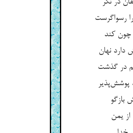
ان در نگر
را رسواگرست
 چون کند
 دارد نهان
هم در گذشت
 پوشش‌پذیر
 بازگو
از یمن
 خدا