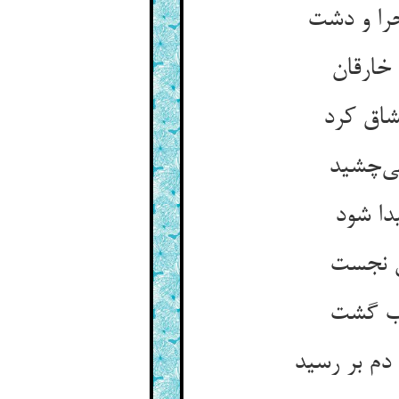
را و دشت
خارقان
نشاق کرد
می‌چشید
دا شود
ن نجست
ناب گشت
دم بر رسید