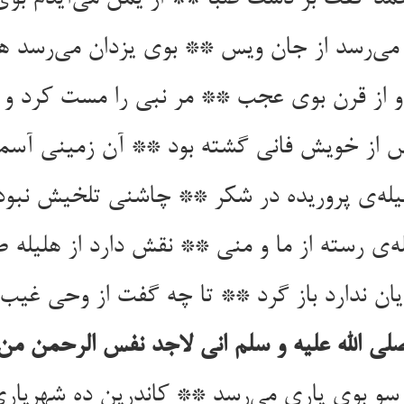
می‌رسد از جان ویس ** بوی یزدان می‌رسد ه
و از قرن بوی عجب ** مر نبی را مست کرد و
 از خویش فانی گشته بود ** آن زمینی آسما
یله‌ی پروریده در شکر ** چاشنی تلخیش نبود
ه‌ی رسته از ما و منی ** نقش دارد از هلیله 
ان ندارد باز گرد ** تا چه گفت از وحی غیب
ی الله علیه و سلم انی لاجد نفس الرحمن من
و بوی یاری می‌رسد ** کاندرین ده شهریار