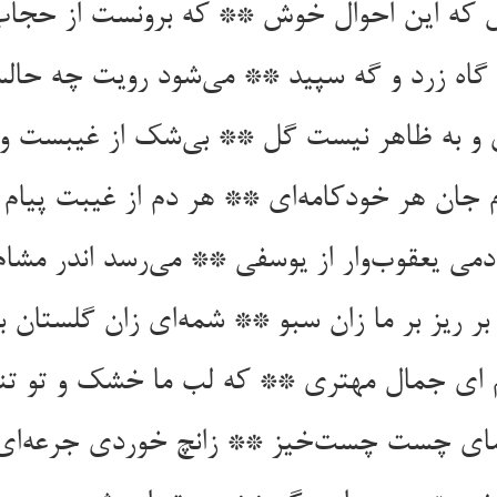
که این احوال خوش ** که برونست از حجا
 گاه زرد و گه سپید ** می‌شود رویت چه حالس
و به ظاهر نیست گل ** بی‌شک از غیبست و ا
 جان هر خودکامه‌ای ** هر دم از غیبت پیام و
دمی یعقوب‌وار از یوسفی ** می‌رسد اندر مشام
بر ریز بر ما زان سبو ** شمه‌ای زان گلستان با
م ای جمال مهتری ** که لب ما خشک و تو تن
مای چست چست‌خیز ** زانچ خوردی جرعه‌ای بر