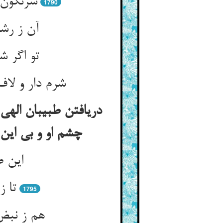
سرنگون 
1790
آن ز رش
تو اگر ش
شرم دار و ل
دریافتن طبیبان الهی 
چشم او و بی این 
این ط
تا ز
1795
هم ز نبض 