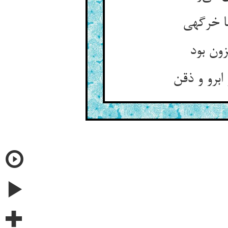
ها خرگهی
زون بود
برو و ذقن