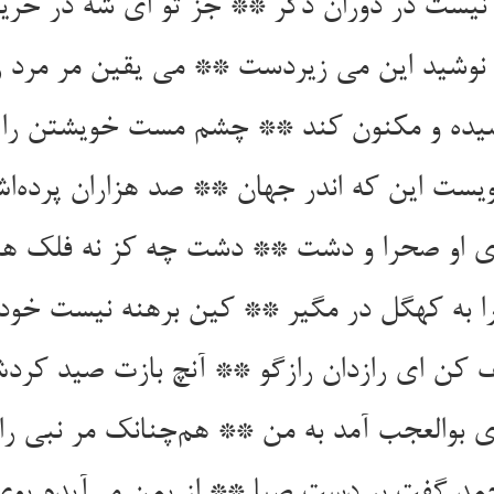
یست در دوران دگر ** جز تو ای شه در حریف
نوشید این می زیردست ** می یقین مر مرد 
شیده و مکنون کند ** چشم مست خویشتن را
ویست این که اندر جهان ** صد هزاران پرده‌اش
زی او صحرا و دشت ** دشت چه کز نه فلک 
ا به کهگل در مگیر ** کین برهنه نیست خود
 کن ای رازدان رازگو ** آنچ بازت صید کردش
 بوالعجب آمد به من ** هم‌چنانک مر نبی را 
مد گفت بر دست صبا ** از یمن می‌آیدم بوی