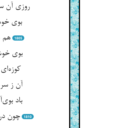
روزی آن س
بوی خوش
هم ب
1805
بوی خوش 
کوزه‌ای
آن ز سر
باد بوی‌
چون درو
1810