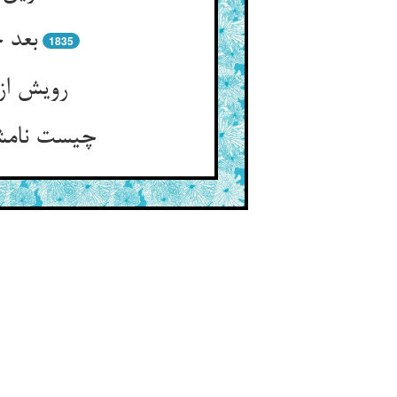
بعد 
1835
رویش از 
چیست نامش 