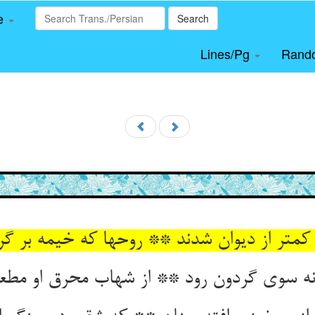
le
Search
Lines/Pg
Rand
کمتر از دیوان شدند ** روحها که خیمه بر گر
انه سوی گردون رود ** از شهاب محرق او مطع