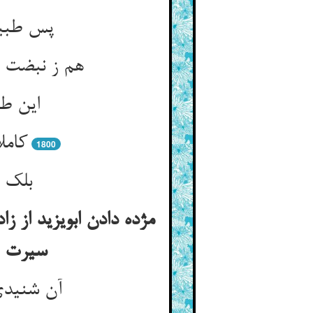
پس طبیب
هم ز نبضت ه
این طب
کامل
1800
بلک پ
مژده دادن ابویزید از ز
سیرت ا
آن شنیدی