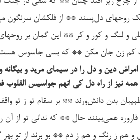
از چرخ زیر افتد چنان ** که شقی در جنگ ا
ک روحهای دل‌پسند ** از فلکشان سرنگون می‌
لی و لنگ و کور و کر ** این گمان بر روحهای
اف کم زن جان مکن ** که بسی جاسوس هست
امراض دین و دل را در سیمای مرید و بیگانه و
همه نیز از راه دل کی انهم جواسیس القلوب 
بیبان بدن دانش‌ورند ** بر سقام تو ز تو واقف‌
 قاروره همی‌بینند حال ** که ندانی تو از آن ر
و هم ز رنگ و هم ز دم ** بو برند از تو بهر 