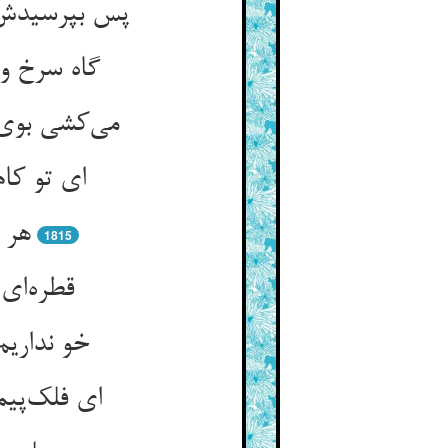
پس بپرسیدش 
گاه سرخ و
می‌کشی بوی 
ای تو کام
هر 
1815
قطره‌ای 
خو نداری
ای فلک‌پی