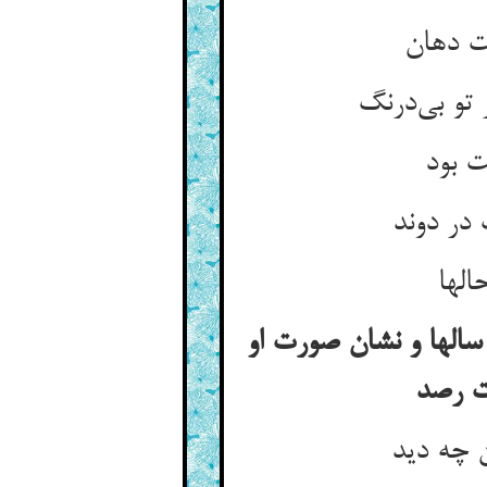
ت دهان
تو بی‌درنگ
ت بود
 در دوند
الها
 سالها و نشان صورت او
ت رصد
 چه دید