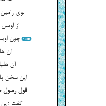
بوی رامین 
از اویس 
چون اویس
1830
آن هل
آن هلیل
این سخن پای
قول رسول صل
گفت زین س