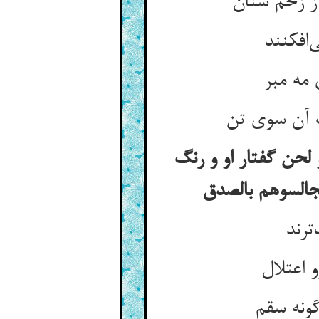
ز زخم سنان
افکنند
 مه مبر
 آن سوی تن
 لحن گفتار او و رنگ
فجالسوهم بالصدق
ترند
و اعتلال
گونه سقم