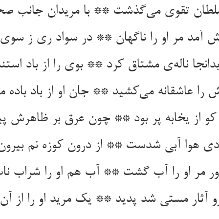
لطان تقوی می‌گذشت ** با مریدان جانب صح
 آمد مر او را ناگهان ** در سواد ری ز سوی 
دانجا ناله‌ی مشتاق کرد ** بوی را از باد است
را عاشقانه می‌کشید ** جان او از باد باده 
 کو از یخابه پر بود ** چون عرق بر ظاهرش پی
دی هوا آبی شدست ** از درون کوزه نم بیرو
آور مر او را آب گشت ** آب هم او را شراب 
 آثار مستی شد پدید ** یک مرید او را از آن 