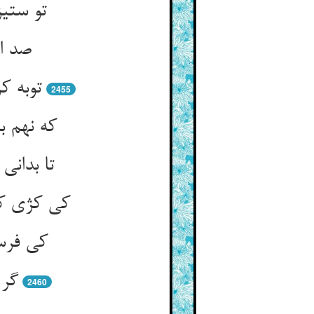
تو ستیز
صد از
توبه ک
2455
که نهم ب
تا بدانی
کی کژی کر
کی فرس
گر 
2460