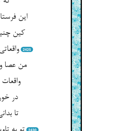
که ت
این فرستا
کین چنین
واقعات
2425
من عصا و
واقعات 
در خور
تا بدا
تو به تا
2430