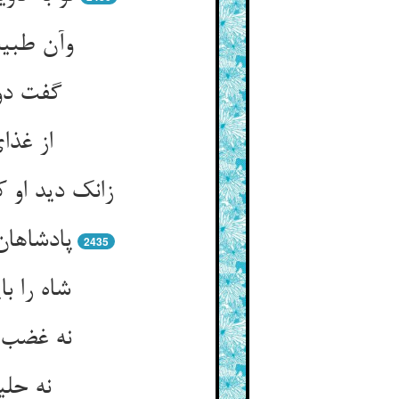
وآن طبیب
گفت دور
از غذا
زانک دید او 
پادشاها
2435
شاه را 
نه غضب غ
نه حلی