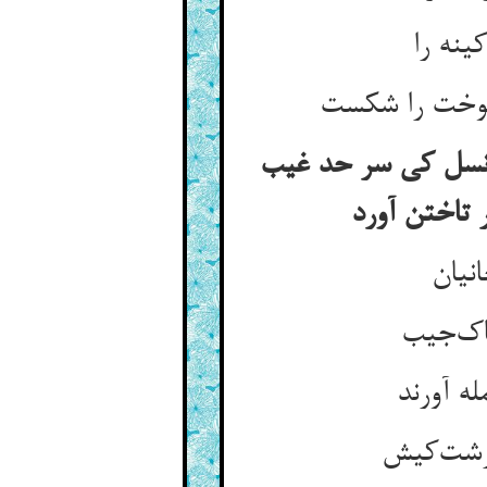
ینه را
شوخت را شکست
 و نسل کی سر حد غیب
 تاختن آورد
نیان
پاک‌جیب
ه آورند
 زشت‌کیش