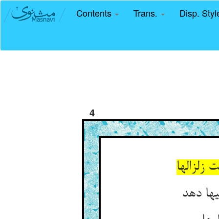
Contents
Trans.
Disp. Sty
4
 زلزالها
یها دهد