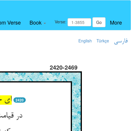
om Verse
Book
More
Verse:
Go
فارسی
Türkçe
English
2420-2469
ای خ
2420
در قیامت