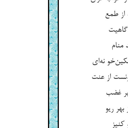
 از طمع
آگاهیت
 منام
ین‌خو نه‌ای
نست از عنت
بر غضب
بهر ریو
 کنیز