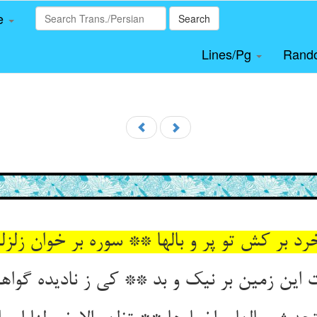
le
Search
Lines/Pg
Rand
رد بر کش تو پر و بالها ** سوره بر خوان زلزلت
 این زمین بر نیک و بد ** کی ز نادیده گواه