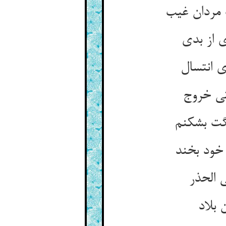
 مردان غیب
 از بدی
ی انتسال
گی خروج
گت بشکنم
 خود بخند
 الحذر
 بلاد