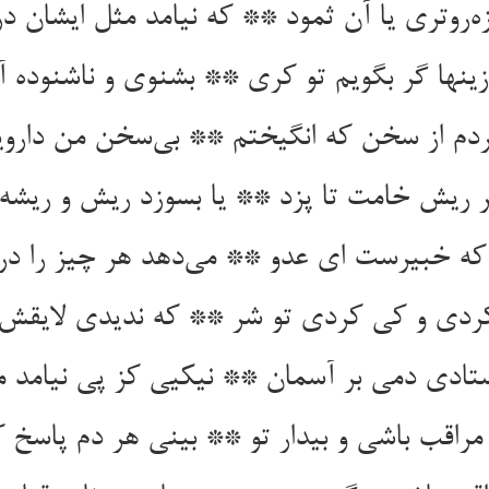
ه‌روتری یا آن ثمود ** که نیامد مثل ایشان د
ینها گر بگویم تو کری ** بشنوی و ناشنوده 
ردم از سخن که انگیختم ** بی‌سخن من دارو
ر ریش خامت تا پزد ** یا بسوزد ریش و ریشه‌ت
 که خبیرست ای عدو ** می‌دهد هر چیز را در
دی و کی کردی تو شر ** که ندیدی لایقش د
تادی دمی بر آسمان ** نیکیی کز پی نیامد م
مراقب باشی و بیدار تو ** بینی هر دم پاسخ ک