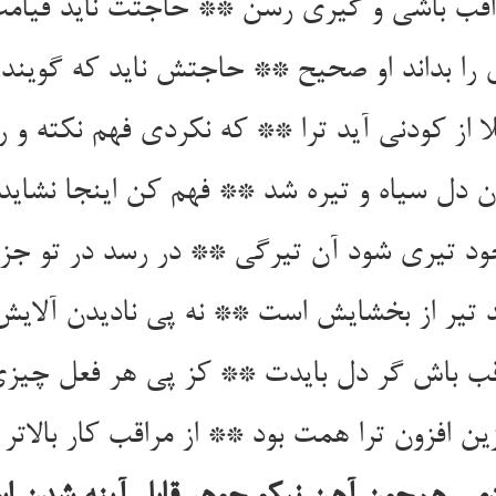
قب باشی و گیری رسن ** حاجتت ناید قیام
 را بداند او صحیح ** حاجتش ناید که گوین
لا از کودنی آید ترا ** که نکردی فهم نکته و ر
ن دل سیاه و تیره شد ** فهم کن اینجا نشاید
خود تیری شود آن تیرگی ** در رسد در تو ج
ید تیر از بخشایش است ** نه پی نادیدن آلای
قب باش گر دل بایدت ** کز پی هر فعل چیزی
زین افزون ترا همت بود ** از مراقب کار بالاتر 