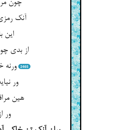
چون مرا
آنک رمزی
این ب
از بدی چو
ورنه 
2465
ور نیا
هین مرا
ور ا