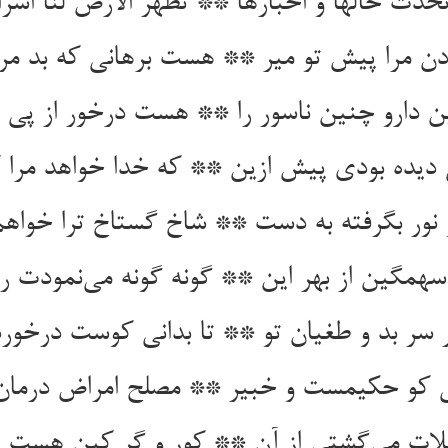
حدث حالها و اخبارها ** تظهر الارض لنا اسرا
دن مرا پیش تو میر ** هست برهانی که بد م
 دارو چنین ناسور را ** هست درخور از پی م
ی دیده بودی پیش ازین ** که خدا خواهد مرا
 نور بگرفته به دست ** شاخ گستاخ ترا خوا
سهمگین از بهر این ** گونه گونه می‌نمودت 
 سر بد و طغیان تو ** تا بدانی کوست درخورد
نی کو حکیمست و خبیر ** مصلح امراض درمان‌ن
ویلات می‌گشتی از آن ** کور و گر کین هست ا