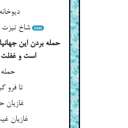
دیوخانه
شاخ تیزت 
2440
حمله بردن این جهانیا
است و غفلت ا
حمله 
تا فرو گ
غازیان ح
غازیان غی