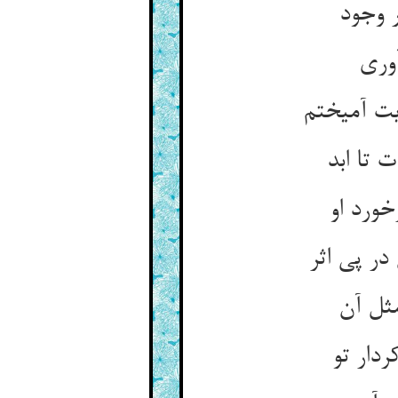
ر وجود
آوری
یت آمیختم
 تا ابد
خورد او
ر پی اثر
ثل آن
ردار تو