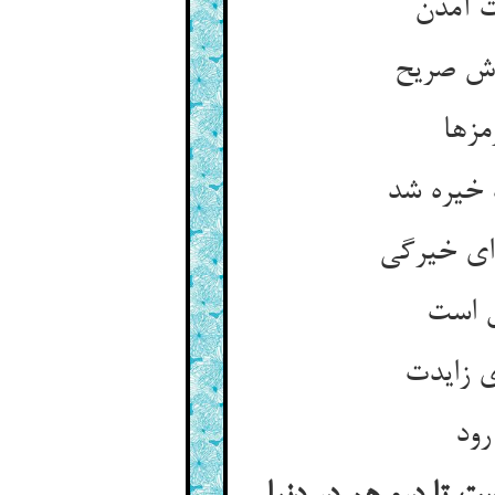
ت آمدن
دش صریح
مزها
 خیره شد
زای خیرگی
ش است
 زایدت
رود