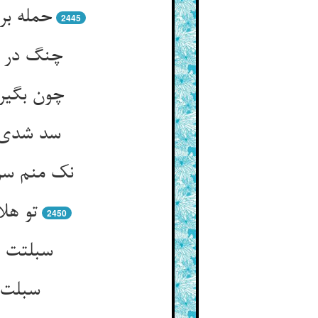
حمله بر
2445
چنگ در ص
چون بگیری
سد شدی د
نک منم سر
تو هل
2450
سبلتت ر
سبلت ت