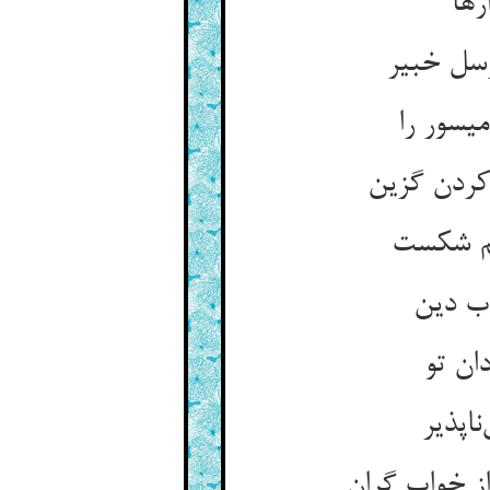
رها
رسل خبیر
یسور را
 کردن گزین
هم شکست
رب دین
ان تو
اپذیر
ز خواب گران