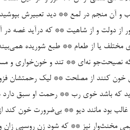
 و آن منجم در لمع ** دید تعبیرش بپوشید
 از دولت و از شاهیت ** که درآید غصه در 
ی مختلف یا از طعام ** طبع شوریده همی‌بیند
که نصیحت‌جو نه‌ای ** تند و خون‌خواری و مسک
ن خون کنند از مصلحت ** لیک رحمتشان فزو
باید که باشد خوی رب ** رحمت او سبق دارد 
الب بود مانند دیو ** بی‌ضرورت خون کند از 
می مخنث‌وار نیز ** که شود زن روسپی زان و