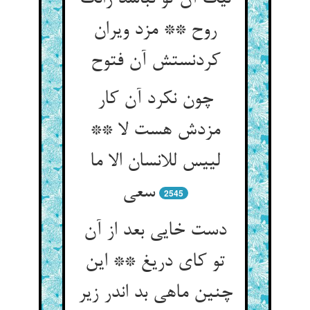
روح ** مزد ویران
کردنستش آن فتوح
چون نکرد آن کار
مزدش هست لا **
لییس للانسان الا ما
سعی
2545
دست خایی بعد از آن
تو کای دریغ ** این
چنین ماهی بد اندر زیر