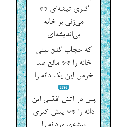
گیری تیشه‌ای **
می‌زنی بر خانه
بی‌اندیشه‌ای
که حجاب گنج بینی
خانه را ** مانع صد
خرمن این یک دانه را
2535
پس در آتش افکنی این
دانه را ** پیش گیری
پیشه‌ی مردانه را