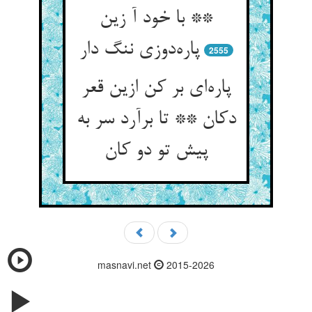
** با خود آ زین
پاره‌دوزی ننگ دار
2555
پاره‌ای بر کن ازین قعر
دکان ** تا برآرد سر به
پیش تو دو کان
masnavi.net
2015-2026