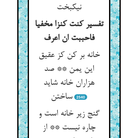
نیکبخت
تفسیر کنت کنزا مخفیا
فاحببت ان اعرف
خانه بر کن کز عقیق
این یمن ** صد
هزاران خانه شاید
ساختن
2540
گنج زیر خانه است و
چاره نیست ** از