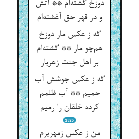
دوزخ گشته‌ام ** آتش
و در قهر حق آغشته‌ام
گه ز عکس مار دوزخ
هم‌چو مار ** گشته‌ام
بر اهل جنت زهربار
گه ز عکس جوشش آب
حمیم ** آب ظلمم
کرده خلقان را رمیم
2525
من ز عکس زمهریرم