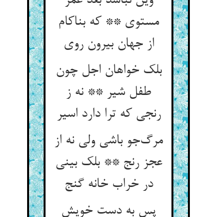
وین نباشد بعد عمر
مستوی ** که بناکام
از جهان بیرون روی
بلک خواهان اجل چون
طفل شیر ** نه ز
رنجی که ترا دارد اسیر
مرگ‌جو باشی ولی نه از
عجز رنج ** بلک بینی
در خراب خانه گنج
پس به دست خویش