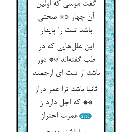
گفت موسی که اولین
آن چهار ** صحتی
باشد تنت را پایدار
این علل‌هایی که در
طب گفته‌اند ** دور
باشد از تنت ای ارجمند
ثانیا باشد ترا عمر دراز
** که اجل دارد ز
عمرت احتراز
2530