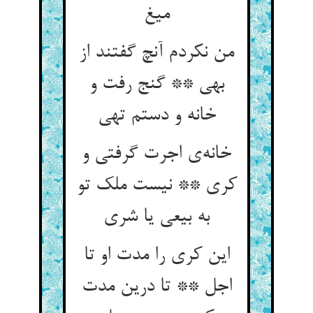
میغ
من نکردم آنچ گفتند از
بهی ** گنج رفت و
خانه و دستم تهی
خانه‌ی اجرت گرفتی و
کری ** نیست ملک تو
به بیعی یا شری
این کری را مدت او تا
اجل ** تا درین مدت