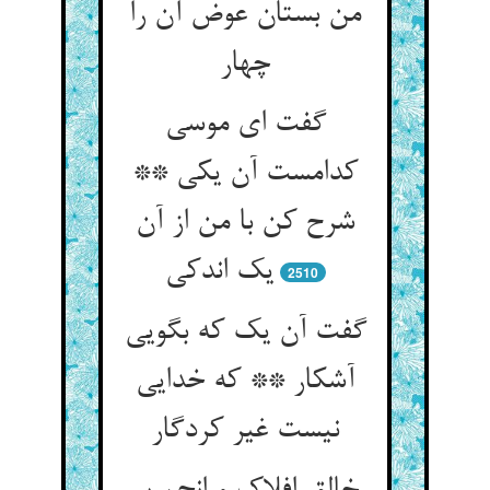
من بستان عوض آن را
چهار
گفت ای موسی
کدامست آن یکی **
شرح کن با من از آن
یک اندکی
2510
گفت آن یک که بگویی
آشکار ** که خدایی
نیست غیر کردگار