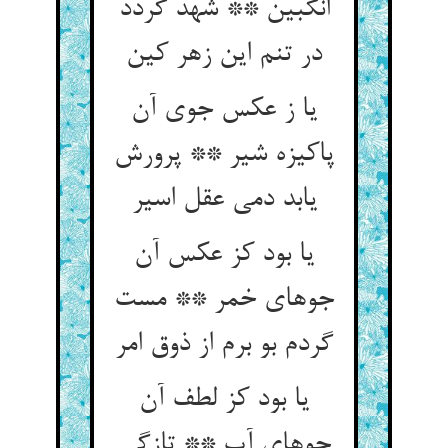
انگبین ** شهد گردد
در تنم این زهر کین
یا ز عکس جوی آن
پاکیزه شیر ** پرورش
یابد دمی عقل اسیر
یا بود کز عکس آن
جوهای خمر ** مست
گردم بو برم از ذوق امر
یا بود کز لطف آن
جوهای آب ** تازگی