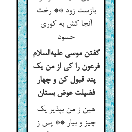
بازست زود ** رخت
آنجا کش به کوری
حسود
گفتن موسی علیه‌السلام
فرعون را کی از من یک
پند قبول کن و چهار
فضیلت عوض بستان
هین ز من بپذیر یک
چیز و بیار ** پس ز