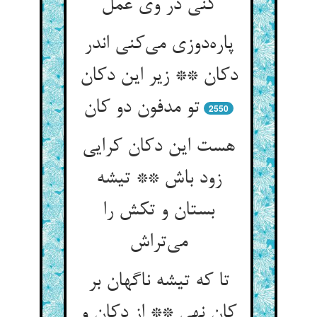
کنی در وی عمل
پاره‌دوزی می‌کنی اندر
دکان ** زیر این دکان
تو مدفون دو کان
2550
هست این دکان کرایی
زود باش ** تیشه
بستان و تکش را
می‌تراش
تا که تیشه ناگهان بر
کان نهی ** از دکان و