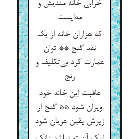
خرابی خانه مندیش و
مه‌ایست
که هزاران خانه از یک
نقد گنج ** توان
عمارت کرد بی‌تکلیف و
رنج
عاقبت این خانه خود
ویران شود ** گنج از
زیرش یقین عریان شود
لیک آن تو نباشد زانک