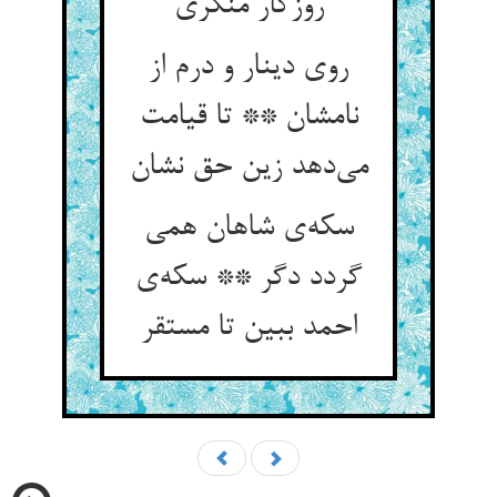
روزگار منکری
روی دینار و درم از
نامشان ** تا قیامت
می‌دهد زین حق نشان
سکه‌ی شاهان همی
گردد دگر ** سکه‌ی
احمد ببین تا مستقر