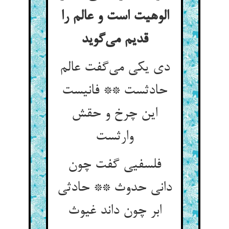
الوهیت است و عالم را
قدیم می‌گوید
دی یکی می‌گفت عالم
حادثست ** فانیست
این چرخ و حقش
وارثست
فلسفیی گفت چون
دانی حدوث ** حادثی
ابر چون داند غیوث