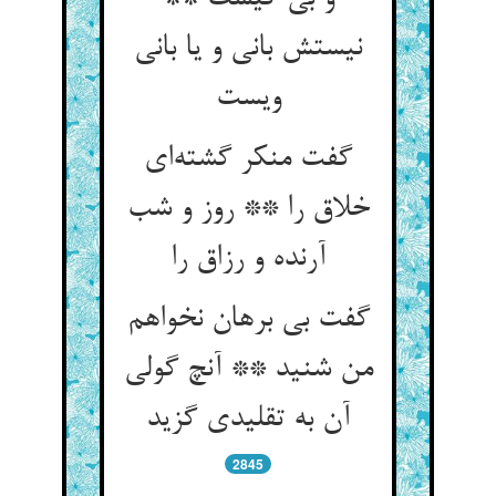
نیستش بانی و یا بانی
ویست
گفت منکر گشته‌ای
خلاق را ** روز و شب
آرنده و رزاق را
گفت بی برهان نخواهم
من شنید ** آنچ گولی
آن به تقلیدی گزید
2845