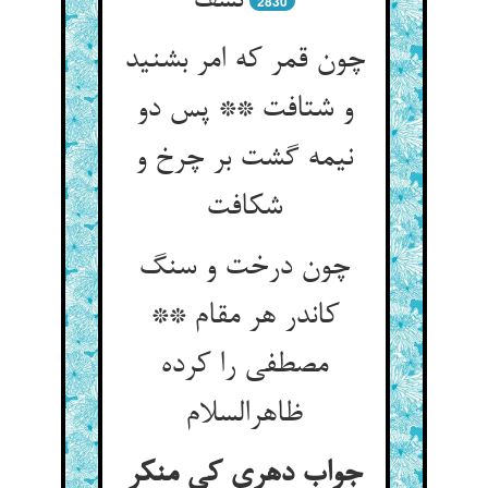
نسف
2830
چون قمر که امر بشنید
و شتافت ** پس دو
نیمه گشت بر چرخ و
شکافت
چون درخت و سنگ
کاندر هر مقام **
مصطفی را کرده
ظاهرالسلام
جواب دهری کی منکر