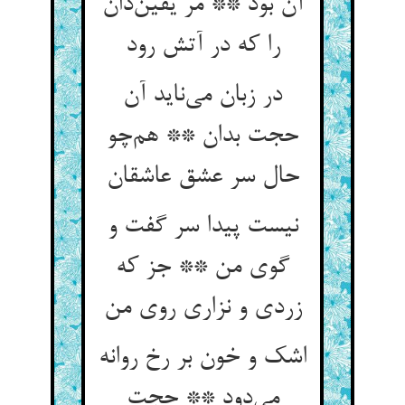
آن بود ** مر یقین‌دان
را که در آتش رود
در زبان می‌ناید آن
حجت بدان ** هم‌چو
حال سر عشق عاشقان
نیست پیدا سر گفت و
گوی من ** جز که
زردی و نزاری روی من
اشک و خون بر رخ روانه
می‌دود ** حجت