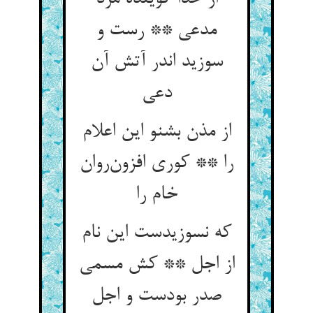
مدعی ** رست و
سوزید اندر آتش آن
دعی
از مذن بشنو این اعلام
را ** کوری افزون‌روان
خام را
که نسوزیدست این نام
از اجل ** کش مسمی
صدر بودست و اجل