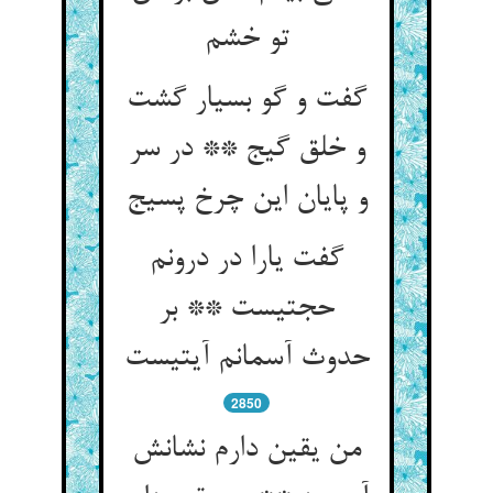
تو خشم
گفت و گو بسیار گشت
و خلق گیج ** در سر
و پایان این چرخ پسیج
گفت یارا در درونم
حجتیست ** بر
حدوث آسمانم آیتیست
2850
من یقین دارم نشانش