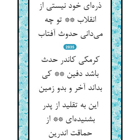
ذره‌ای خود نیستی از
انقلاب ** تو چه
می‌دانی حدوث آفتاب
2835
کرمکی کاندر حدث
باشد دفین ** کی
بداند آخر و بدو زمین
این به تقلید از پدر
بشنیده‌ای ** از
حماقت اندرین