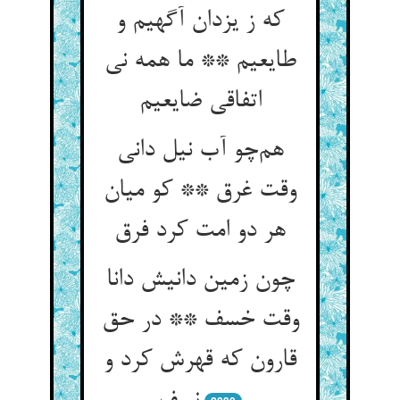
که ز یزدان آگهیم و
طایعیم ** ما همه نی
اتفاقی ضایعیم
هم‌چو آب نیل دانی
وقت غرق ** کو میان
هر دو امت کرد فرق
چون زمین دانیش دانا
وقت خسف ** در حق
قارون که قهرش کرد و