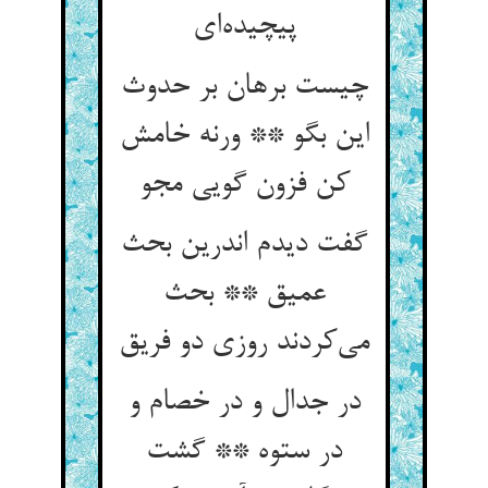
پیچیده‌ای
چیست برهان بر حدوث
این بگو ** ورنه خامش
کن فزون گویی مجو
گفت دیدم اندرین بحث
عمیق ** بحث
می‌کردند روزی دو فریق
در جدال و در خصام و
در ستوه ** گشت