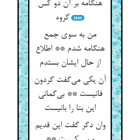
هنگامه بر آن دو کس
گروه
2840
من به سوی جمع
هنگامه شدم ** اطلاع
از حال ایشان بستدم
آن یکی می‌گفت گردون
فانیست ** بی‌گمانی
این بنا را بانیست
وان دگر گفت این قدیم
و بی کیست **