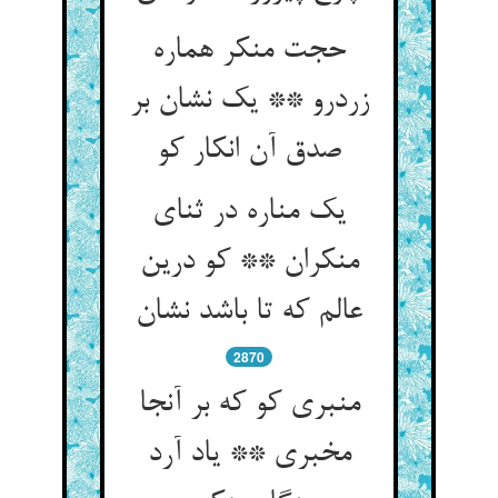
حجت منکر هماره
زردرو ** یک نشان بر
صدق آن انکار کو
یک مناره در ثنای
منکران ** کو درین
عالم که تا باشد نشان
2870
منبری کو که بر آنجا
مخبری ** یاد آرد