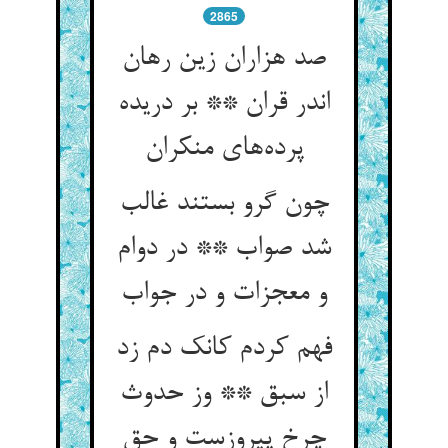
2865
صد هزاران زین رهان
اندر قران ** بر دریده
پرده‌های منکران
چون گرو بستند غالب
شد صواب ** در دوام
و معجزات و در جواب
فهم کردم کانک دم زد
از سبق ** وز حدوث
چرخ پیروزست و حق