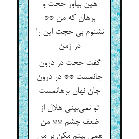
هین بیاور حجت و
برهان که من **
نشنوم بی حجت این را
در زمن
گفت حجت در درون
جانمست ** در درون
جان نهان برهانمست
تو نمی‌بینی هلال از
ضعف چشم ** من
همی بینم مکن بر من