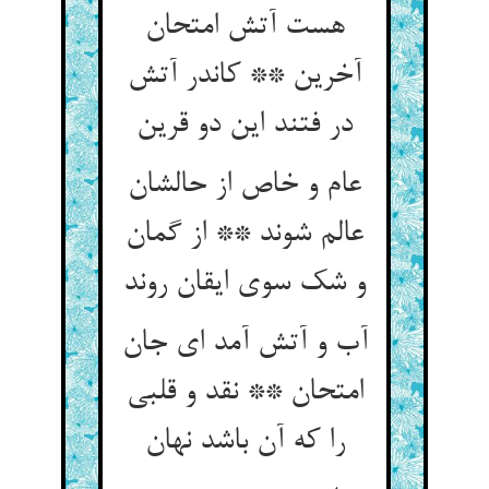
هست آتش امتحان
آخرین ** کاندر آتش
در فتند این دو قرین
عام و خاص از حالشان
عالم شوند ** از گمان
و شک سوی ایقان روند
آب و آتش آمد ای جان
امتحان ** نقد و قلبی
را که آن باشد نهان