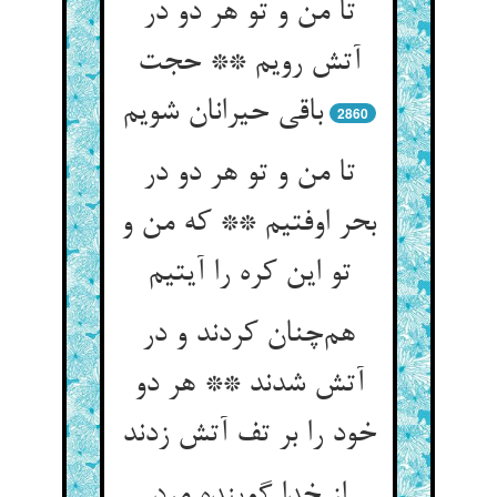
تا من و تو هر دو در
آتش رویم ** حجت
باقی حیرانان شویم
2860
تا من و تو هر دو در
بحر اوفتیم ** که من و
تو این کره را آیتیم
هم‌چنان کردند و در
آتش شدند ** هر دو
خود را بر تف آتش زدند
از خدا گوینده مرد