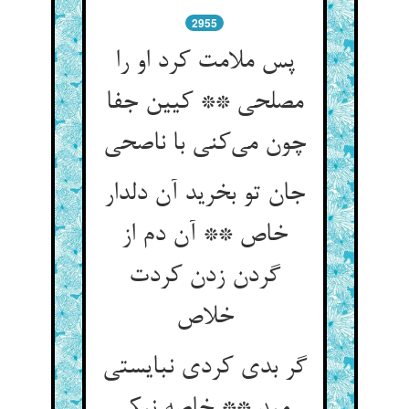
2955
پس ملامت کرد او را
مصلحی ** کیین جفا
چون می‌کنی با ناصحی
جان تو بخرید آن دلدار
خاص ** آن دم از
گردن زدن کردت
خلاص
گر بدی کردی نبایستی