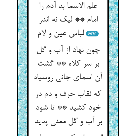
علم الاسما بد آدم را
امام ** لیک نه اندر
لباس عین و لام
2970
چون نهاد از آب و گل
بر سر کلاه ** گشت
آن اسمای جانی روسیاه
که نقاب حرف و دم در
خود کشید ** تا شود
بر آب و گل معنی پدید