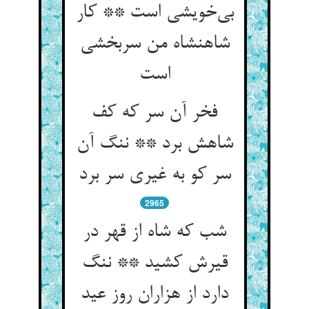
بی‌خویشی است ** کار
شاهنشاه من سربخشی
است
فخر آن سر که کف
شاهش برد ** ننگ آن
سر کو به غیری سر برد
2965
شب که شاه از قهر در
قیرش کشید ** ننگ
دارد از هزاران روز عید