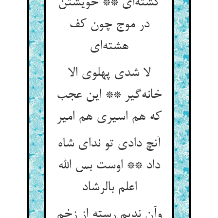
گشته‌ای ** خویشتن
در موج چون کف
هشته‌ای
لا شدی پهلوی الا
خانه‌گیر ** این عجب
که هم اسیری هم امیر
آنچ دادی تو ندای شاه
داد ** اوست بس الله
اعلم بالرشاد
وآن ندیم رسته از زخم