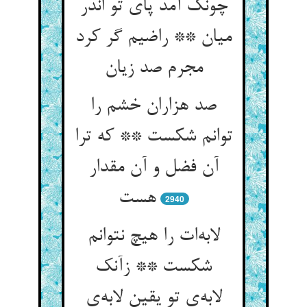
چونک آمد پای تو اندر
میان ** راضیم گر کرد
مجرم صد زیان
صد هزاران خشم را
توانم شکست ** که ترا
آن فضل و آن مقدار
هست
2940
لابه‌ات را هیچ نتوانم
شکست ** زآنک
لابه‌ی تو یقین لابه‌ی