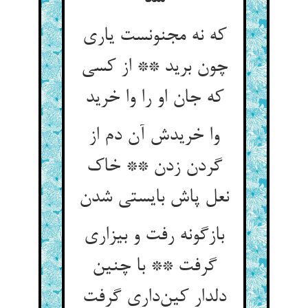
که نه مجنونست یاری
چون برید ** از کسی
که جان او را وا خرید
وا خریدش آن دم از
گردن زدن ** خاک
نعل پاش بایستی شدن
بازگونه رفت و بیزاری
گرفت ** با چنین
دلدار کین‌داری گرفت