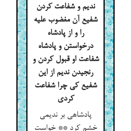
ندیم و شفاعت کردن
شفیع آن مغضوب علیه
را و از پادشاه
درخواستن و پادشاه
شفاعت او قبول کردن و
رنجیدن ندیم از این
شفیع کی چرا شفاعت
کردی
پادشاهی بر ندیمی
خشم کرد ** خواست