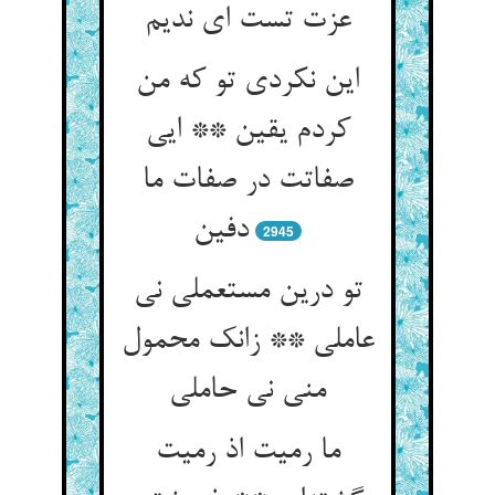
عزت تست ای ندیم
این نکردی تو که من
کردم یقین ** ایی
صفاتت در صفات ما
دفین
2945
تو درین مستعملی نی
عاملی ** زانک محمول
منی نی حاملی
ما رمیت اذ رمیت