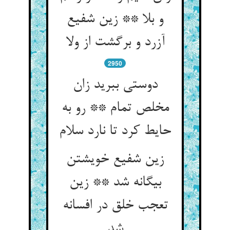
و بلا ** زین شفیع
آزرد و برگشت از ولا
2950
دوستی ببرید زان
مخلص تمام ** رو به
حایط کرد تا نارد سلام
زین شفیع خویشتن
بیگانه شد ** زین
تعجب خلق در افسانه
شد