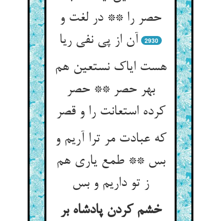
حصر را ** در لغت و
آن از پی نفی ریا
2930
هست ایاک نستعین هم
بهر حصر ** حصر
کرده استعانت را و قصر
که عبادت مر ترا آریم و
بس ** طمع یاری هم
ز تو داریم و بس
خشم کردن پادشاه بر