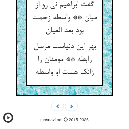
گفت ابراهیم نی رو از
میان ** واسطه زحمت
بود بعد العیان
بهر این دنیاست مرسل
رابطه ** مومنان را
زانک هست او واسطه
masnavi.net
2015-2026