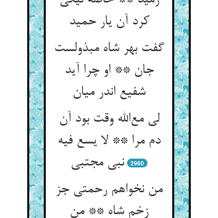
رمید ** خاصه نیکی
کرد آن یار حمید
گفت بهر شاه مبذولست
جان ** او چرا آید
شفیع اندر میان
لی مع‌الله وقت بود آن
دم مرا ** لا یسع فیه
نبی مجتبی
2960
من نخواهم رحمتی جز
زخم شاه ** من