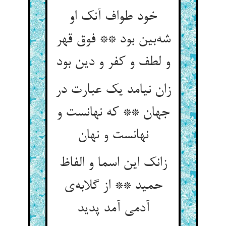
خود طواف آنک او
شه‌بین بود ** فوق قهر
و لطف و کفر و دین بود
زان نیامد یک عبارت در
جهان ** که نهانست و
نهانست و نهان
زانک این اسما و الفاظ
حمید ** از گلابه‌ی
آدمی آمد پدید