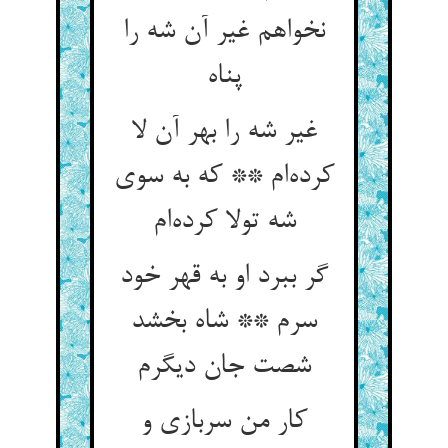
نخواهم غیر آن شه را
پناه
غیر شه را بهر آن لا
کرده‌ام ** که به سوی
شه تولا کرده‌ام
گر ببرد او به قهر خود
سرم ** شاه بخشد
شصت جان دیگرم
کار من سربازی و