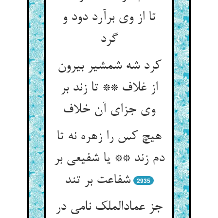
تا از وی برآرد دود و
گرد
کرد شه شمشیر بیرون
از غلاف ** تا زند بر
وی جزای آن خلاف
هیچ کس را زهره نه تا
دم زند ** یا شفیعی بر
شفاعت بر تند
2935
جز عمادالملک نامی در