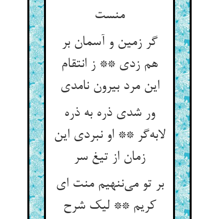
منست
گر زمین و آسمان بر
هم زدی ** ز انتقام
این مرد بیرون نامدی
ور شدی ذره به ذره
لابه‌گر ** او نبردی این
زمان از تیغ سر
بر تو می‌ننهیم منت ای
کریم ** لیک شرح