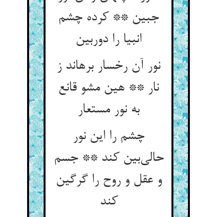
جبین ** کرده چشم
انبیا را دوربین
نور آن رخسار برهاند ز
نار ** هین مشو قانع
به نور مستعار
چشم را این نور
حالی‌بین کند ** جسم
و عقل و روح را گرگین
کند