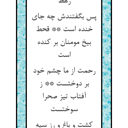
رهط
پس بگفتندش چه جای
خنده است ** قحط
بیخ مومنان بر کنده
است
رحمت از ما چشم خود
بر دوختست ** ز
آفتاب تیز صحرا
سوختست
کشت و باغ و رز سیه