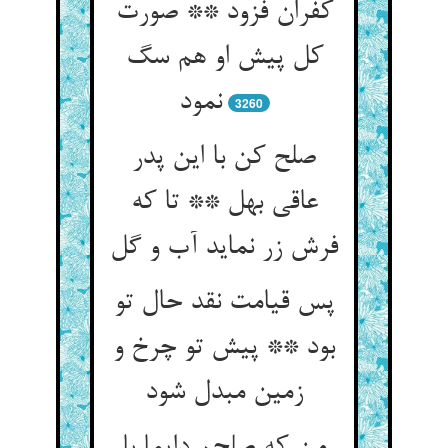
کفران فزود ** صورت
کل پیش او هم سگ
نمود
3260
صلح کن با این پدر
عاقی بهل ** تا که
فرش زر نماید آب و گل
پس قیامت نقد حال تو
بود ** پیش تو چرخ و
زمین مبدل شود