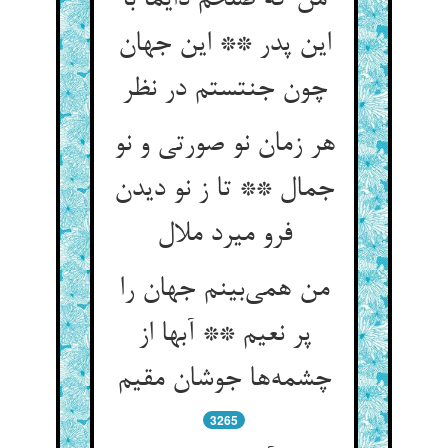
من که صلحم دایما با
این پدر ** این جهان
چون جنتستم در نظر
هر زمان نو صورتی و نو
جمال ** تا ز نو دیدن
فرو میرد ملال
من همی‌بینم جهان را
پر نعیم ** آبها از
چشمه‌ها جوشان مقیم
3265