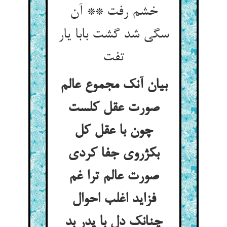
خشم رفت ** آن
سگی شد گشت بابا یار
تفت
بیان آنک مجموع عالم
صورت عقل کلست
چون با عقل کل
بکژروی جفا کردی
صورت عالم ترا غم
فزاید اغلب احوال
چنانک دل با پدر بد