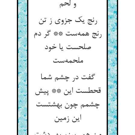
و لحم
رنج یک جزوی ز تن
رنج همه‌ست ** گر دم
صلحست یا خود
ملحمه‌ست
گفت در چشم شما
قحطست این ** پیش
چشمم چون بهشتست
این زمین