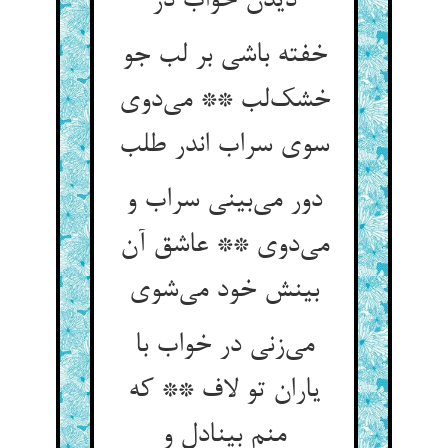
دیدن خواب در
خفته باشی بر لب جو
خشک‌لب ** می‌دوی
سوی سراب اندر طلب
دور می‌بینی سراب و
می‌دوی ** عاشق آن
بینش خود می‌شوی
می‌زنی در خواب با
یاران تو لاف ** که
منم بینادل و