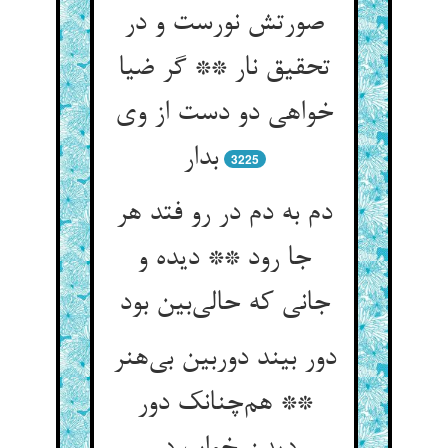
صورتش نورست و در
تحقیق نار ** گر ضیا
خواهی دو دست از وی
بدار
3225
دم به دم در رو فتد هر
جا رود ** دیده و
جانی که حالی‌بین بود
دور بیند دوربین بی‌هنر
** هم‌چنانک دور