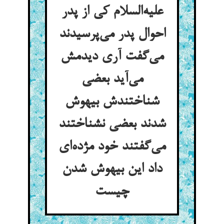
علیه‌السلام کی از پدر
احوال پدر می‌پرسیدند
می‌گفت آری دیدمش
می‌آید بعضی
شناختندش بیهوش
شدند بعضی نشناختند
می‌گفتند خود مژده‌ای
داد این بیهوش شدن
چیست