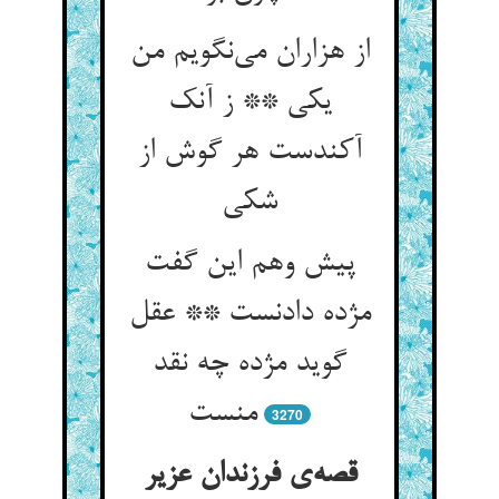
از هزاران می‌نگویم من
یکی ** ز آنک
آکندست هر گوش از
شکی
پیش وهم این گفت
مژده دادنست ** عقل
گوید مژده چه نقد
منست
3270
قصه‌ی فرزندان عزیر