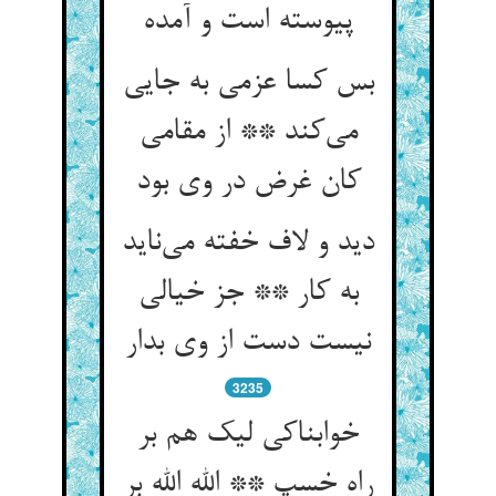
پیوسته است و آمده
بس کسا عزمی به جایی
می‌کند ** از مقامی
کان غرض در وی بود
دید و لاف خفته می‌ناید
به کار ** جز خیالی
نیست دست از وی بدار
3235
خوابناکی لیک هم بر
راه خسپ ** الله الله بر