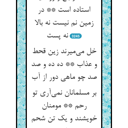
استاده است ** در
زمین نم نیست نه بالا
نه پست
3245
خل می‌میرند زین قحط
و عذاب ** ده ده و صد
صد چو ماهی دور از آب
بر مسلمانان نمی‌آری تو
رحم ** مومنان
خویشند و یک تن شحم