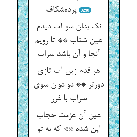
پرده‌شکاف
3230
نک بدان سو آب دیدم
هین شتاب ** تا رویم
آنجا و آن باشد سراب
هر قدم زین آب تازی
دورتر ** دو دوان سوی
سراب با غرر
عین آن عزمت حجاب
این شده ** که به تو