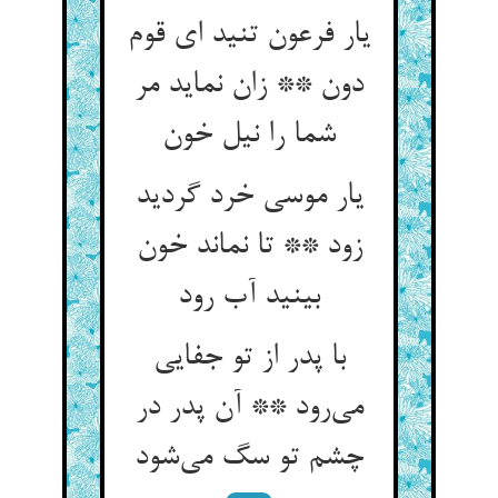
یار فرعون تنید ای قوم
دون ** زان نماید مر
شما را نیل خون
یار موسی خرد گردید
زود ** تا نماند خون
بینید آب رود
با پدر از تو جفایی
می‌رود ** آن پدر در
چشم تو سگ می‌شود