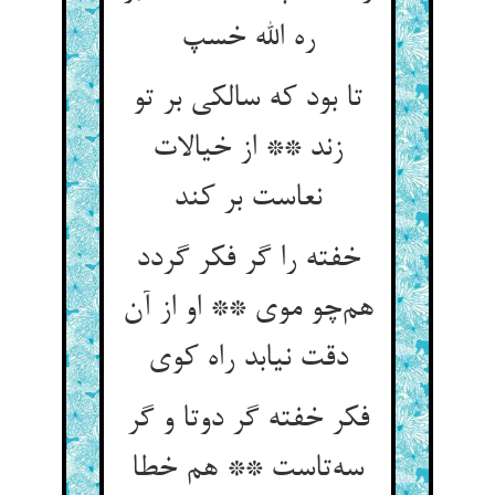
ره الله خسپ
تا بود که سالکی بر تو
زند ** از خیالات
نعاست بر کند
خفته را گر فکر گردد
هم‌چو موی ** او از آن
دقت نیابد راه کوی
فکر خفته گر دوتا و گر
سه‌تاست ** هم خطا