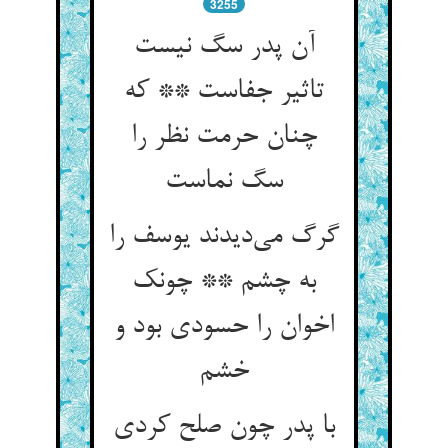
3255
آن پدر سگ نیست
تاثیر جفاست ** که
چنان حرمت نظر را
سگ نماست
گرگ می‌دیدند یوسف را
به چشم ** چونک
اخوان را حسودی بود و
خشم
با پدر چون صلح کردی