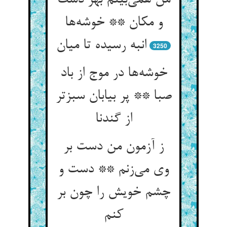
من همی‌بینم بهر دشت
و مکان ** خوشه‌ها
انبه رسیده تا میان
3250
خوشه‌ها در موج از باد
صبا ** پر بیابان سبزتر
از گندنا
ز آزمون من دست بر
وی می‌زنم ** دست و
چشم خویش را چون بر
کنم