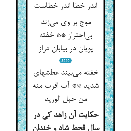
اندر خطا اندر خطاست
موج بر وی می‌زند
بی‌احتراز ** خفته
پویان در بیابان دراز
3240
خفته می‌بیند عطشهای
شدید ** آب اقرب منه
من حبل الورید
حکایت آن زاهد کی در
سال قحط شاد و خندان