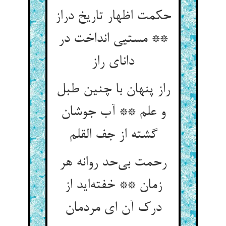
حکمت اظهار تاریخ دراز
** مستیی انداخت در
دانای راز
راز پنهان با چنین طبل
و علم ** آب جوشان
گشته از جف القلم
رحمت بی‌حد روانه هر
زمان ** خفته‌اید از
درک آن ای مردمان