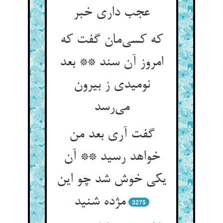
عجب داری خبر
که کسی‌مان گفت که
امروز آن سند ** بعد
نومیدی ز بیرون
می‌رسد
گفت آری بعد من
خواهد رسید ** آن
یکی خوش شد چو این
مژده شنید
3275