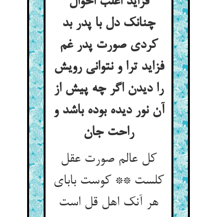
فزاید اغلب احوال
چنانک دل با پدر بد
کردی صورت پدر غم
فزاید ترا و نتوانی رویش
را دیدن اگر چه پیش از
آن نور دیده بوده باشد و
راحت جان
کل عالم صورت عقل
کلست ** کوست بابای
هر آنک اهل قل است