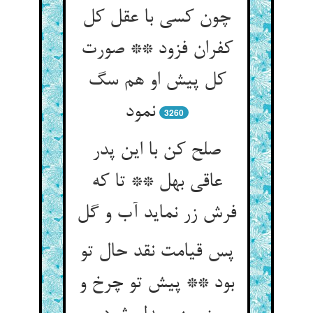
چون کسی با عقل کل
کفران فزود ** صورت
کل پیش او هم سگ
نمود
3260
صلح کن با این پدر
عاقی بهل ** تا که
فرش زر نماید آب و گل
پس قیامت نقد حال تو
بود ** پیش تو چرخ و