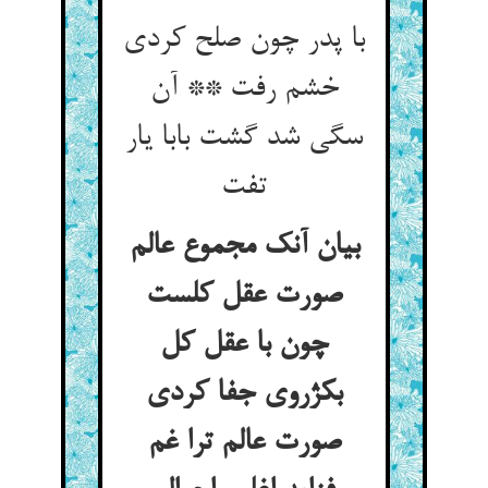
با پدر چون صلح کردی
خشم رفت ** آن
سگی شد گشت بابا یار
تفت
بیان آنک مجموع عالم
صورت عقل کلست
چون با عقل کل
بکژروی جفا کردی
صورت عالم ترا غم