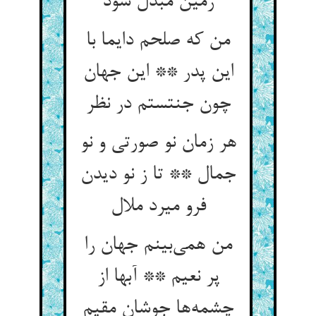
زمین مبدل شود
من که صلحم دایما با
این پدر ** این جهان
چون جنتستم در نظر
هر زمان نو صورتی و نو
جمال ** تا ز نو دیدن
فرو میرد ملال
من همی‌بینم جهان را
پر نعیم ** آبها از
چشمه‌ها جوشان مقیم