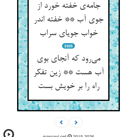
جامه‌ی خفته خورد از
جوی آب ** خفته اندر
خواب جویای سراب
3305
می‌رود که آنجای بوی
آب هست ** زین تفکر
راه را بر خویش بست
masnavi.net
2015-2026