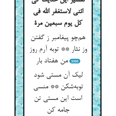
تفسیر این حدیث کی
ائنی لاستغفر الله فی
کل یوم سبعین مرة
هم‌چو پیغامبر ز گفتن
وز نثار ** توبه آرم روز
من هفتاد بار
3300
لیک آن مستی شود
توبه‌شکن ** منسی
است این مستی تن
جامه کن