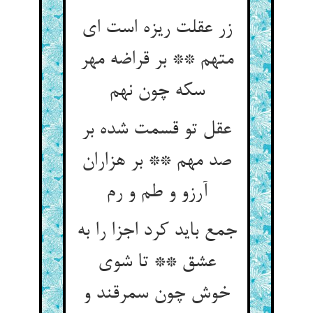
زر عقلت ریزه است ای
متهم ** بر قراضه مهر
سکه چون نهم
عقل تو قسمت شده بر
صد مهم ** بر هزاران
آرزو و طم و رم
جمع باید کرد اجزا را به
عشق ** تا شوی
خوش چون سمرقند و