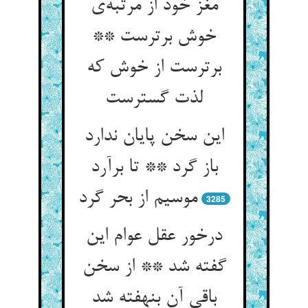
مغز خود از مرتبه‌ی
خوش برترست **
برترست از خوش که
لذت گسترست
این سخن پایان ندارد
باز گرد ** تا برآرد
موسیم از بحر گرد
3285
درخور عقل عوام این
گفته شد ** از سخن
باقی آن بنهفته شد