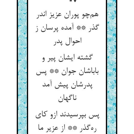
هم‌چو پوران عزیز اندر
گذر ** آمده پرسان ز
احوال پدر
گشته ایشان پیر و
باباشان جوان ** پس
پدرشان پیش آمد
ناگهان
پس بپرسیدند ازو کای
ره‌گذر ** از عزیر ما