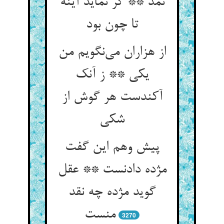
نمد ** گر نماید آینه
تا چون بود
از هزاران می‌نگویم من
یکی ** ز آنک
آکندست هر گوش از
شکی
پیش وهم این گفت
مژده دادنست ** عقل
گوید مژده چه نقد
منست
3270