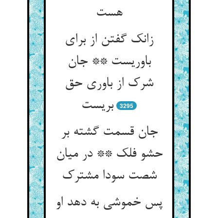
هست
زانک گفتن از برای
باوریست ** جان
شرک از باوری حق
بریست
3295
جان قسمت گشته بر
حشو فلک ** در میان
شصت سودا مشترک
پس خموشی به دهد او