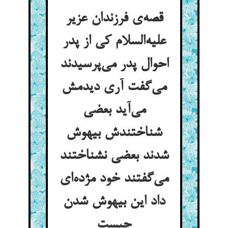
قصه‌ی فرزندان عزیر
علیه‌السلام کی از پدر
احوال پدر می‌پرسیدند
می‌گفت آری دیدمش
می‌آید بعضی
شناختندش بیهوش
شدند بعضی نشناختند
می‌گفتند خود مژده‌ای
داد این بیهوش شدن
چیست