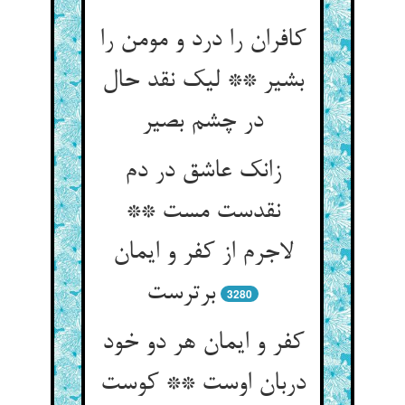
کافران را درد و مومن را
بشیر ** لیک نقد حال
در چشم بصیر
زانک عاشق در دم
نقدست مست **
لاجرم از کفر و ایمان
برترست
3280
کفر و ایمان هر دو خود
دربان اوست ** کوست