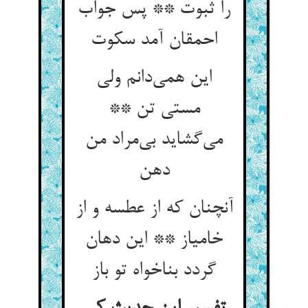
را ثبوت ** پس جواب
احمقان آمد سکوت
این همی‌دانم ولی
مستی تن **
می‌گشاید بی‌مراد من
دهن
آنچنان که از عطسه و از
خامیاز ** این دهان
گردد بناخواه تو باز