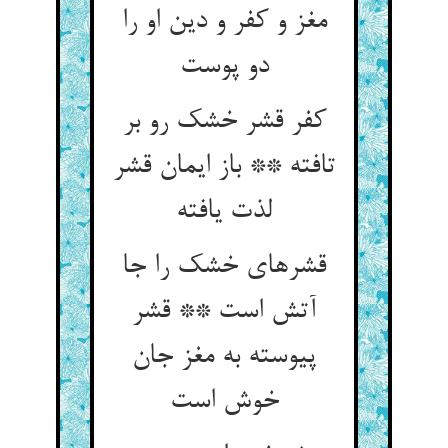
مغز و کفر و دین او را
دو پوست
کفر قشر خشک رو بر
تافته ** باز ایمان قشر
لذت یافته
قشرهای خشک را جا
آتش است ** قشر
پیوسته به مغز جان
خوش است