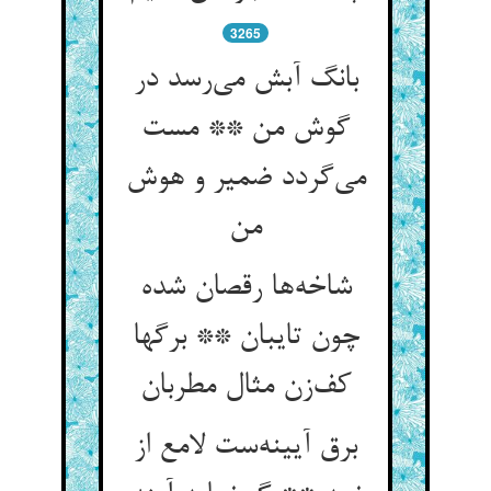
3265
بانگ آبش می‌رسد در
گوش من ** مست
می‌گردد ضمیر و هوش
من
شاخه‌ها رقصان شده
چون تایبان ** برگها
کف‌زن مثال مطربان
برق آیینه‌ست لامع از