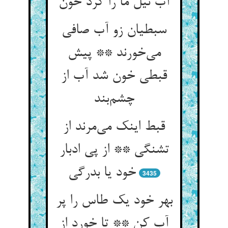
آب نیل ما را کرد خون
سبطیان زو آب صافی
می‌خورند ** پیش
قبطی خون شد آب از
چشم‌بند
قبط اینک می‌مرند از
تشنگی ** از پی ادبار
خود یا بدرگی
3435
بهر خود یک طاس را پر
آب کن ** تا خورد از