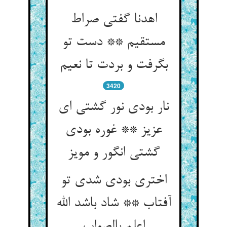
اهدنا گفتی صراط
مستقیم ** دست تو
بگرفت و بردت تا نعیم
3420
نار بودی نور گشتی ای
عزیز ** غوره بودی
گشتی انگور و مویز
اختری بودی شدی تو
آفتاب ** شاد باشد الله
اعلم بالصواب