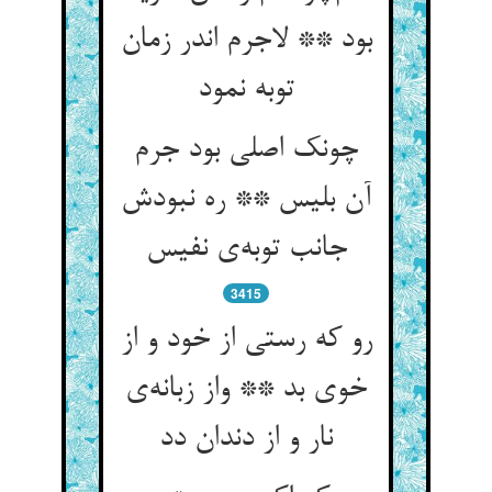
بود ** لاجرم اندر زمان
توبه نمود
چونک اصلی بود جرم
آن بلیس ** ره نبودش
جانب توبه‌ی نفیس
3415
رو که رستی از خود و از
خوی بد ** واز زبانه‌ی
نار و از دندان دد