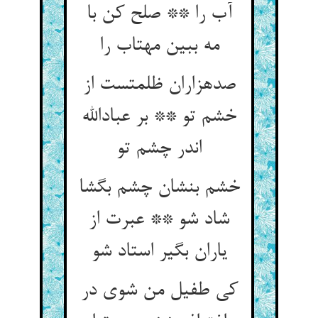
آب را ** صلح کن با
مه ببین مهتاب را
صدهزاران ظلمتست از
خشم تو ** بر عبادالله
اندر چشم تو
خشم بنشان چشم بگشا
شاد شو ** عبرت از
یاران بگیر استاد شو
کی طفیل من شوی در