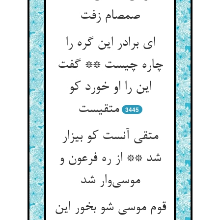
صمصام زفت
ای برادر این گره را
چاره چیست ** گفت
این را او خورد کو
متقیست
3445
متقی آنست کو بیزار
شد ** از ره فرعون و
موسی‌وار شد
قوم موسی شو بخور این