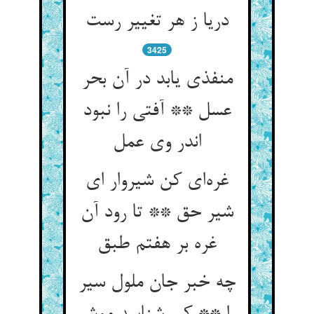
دریا ز هر تغییر رست
3425
منفذی یابد در آن بحر
عسل ** آفتی را نبود
اندر وی عمل
غره‌ای کن شیروار ای
شیر حق ** تا رود آن
غره بر هفتم طبق
چه خبر جان ملول سیر