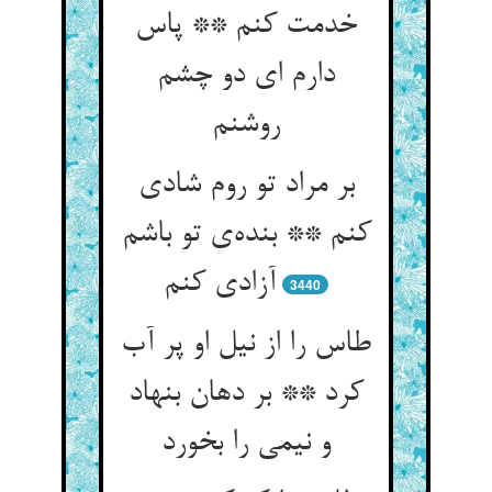
خدمت کنم ** پاس
دارم ای دو چشم
روشنم
بر مراد تو روم شادی
کنم ** بنده‌ی تو باشم
آزادی کنم
3440
طاس را از نیل او پر آب
کرد ** بر دهان بنهاد
و نیمی را بخورد