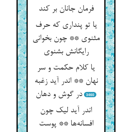
فرمان جانان بر کند
یا تو پنداری که حرف
مثنوی ** چون بخوانی
رایگانش بشنوی
یا کلام حکمت و سر
نهان ** اندر آید زغبه
در گوش و دهان
3460
اندر آید لیک چون
افسانه‌ها ** پوست