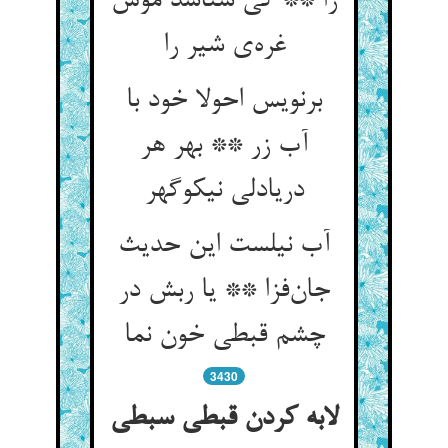
را ** کی شناسد موش
غره‌ی شیر را
برنویس احولا خود با
آب زر ** بهر هر
دریادلی نیکوگهر
آب نیلست این حدیث
جان‌فزا ** یا ربش در
چشم قبطی خون نما
3430
لابه کردن قبطی سبطی