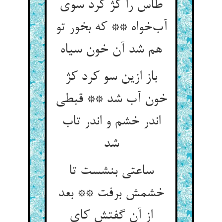
طاس را کژ کرد سوی
آب‌خواه ** که بخور تو
هم شد آن خون سیاه
باز ازین سو کرد کژ
خون آب شد ** قبطی
اندر خشم و اندر تاب
شد
ساعتی بنشست تا
خشمش برفت ** بعد
از آن گفتش کای