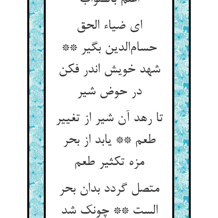
ای ضیاء الحق
حسام‌الدین بگیر **
شهد خویش اندر فکن
در حوض شیر
تا رهد آن شیر از تغییر
طعم ** یابد از بحر
مزه تکثیر طعم
متصل گردد بدان بحر
الست ** چونک شد