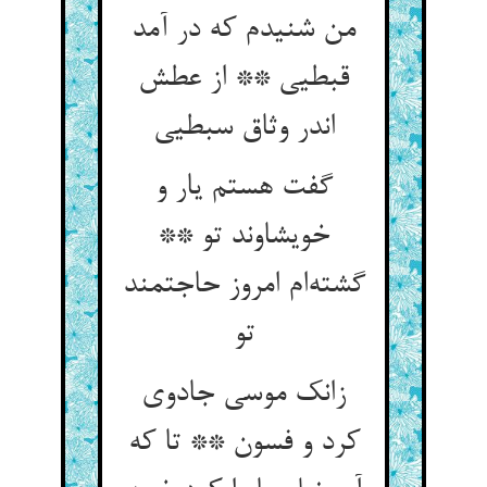
من شنیدم که در آمد
قبطیی ** از عطش
اندر وثاق سبطیی
گفت هستم یار و
خویشاوند تو **
گشته‌ام امروز حاجتمند
تو
زانک موسی جادوی
کرد و فسون ** تا که