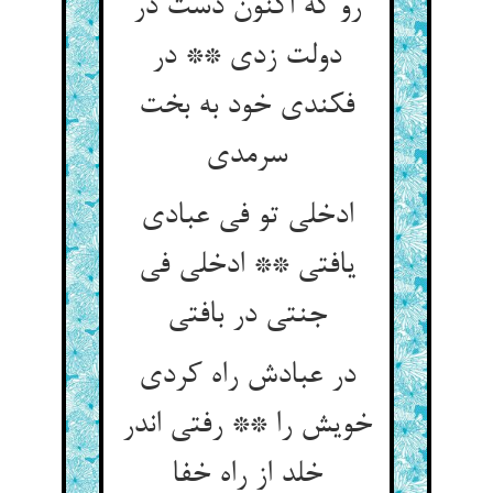
رو که اکنون دست در
دولت زدی ** در
فکندی خود به بخت
سرمدی
ادخلی تو فی عبادی
یافتی ** ادخلی فی
جنتی در بافتی
در عبادش راه کردی
خویش را ** رفتی اندر
خلد از راه خفا