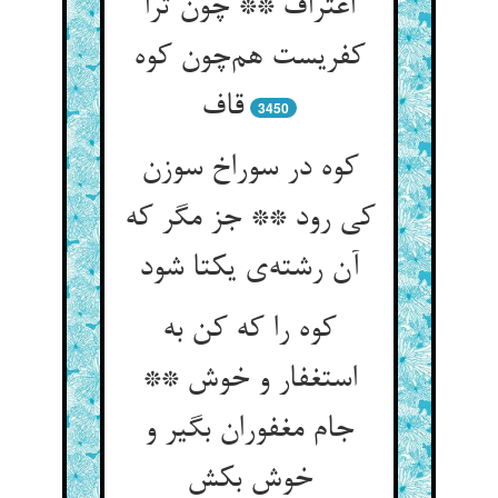
اغتراف ** چون ترا
کفریست هم‌چون کوه
قاف
3450
کوه در سوراخ سوزن
کی رود ** جز مگر که
آن رشته‌ی یکتا شود
کوه را که کن به
استغفار و خوش **
جام مغفوران بگیر و
خوش بکش