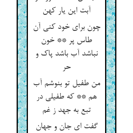
آبت این یار کهن
چون برای خود کنی آن
طاس پر ** خون
نباشد آب باشد پاک و
حر
من طفیل تو بنوشم آب
هم ** که طفیلی در
تبع به جهد ز غم
گفت ای جان و جهان